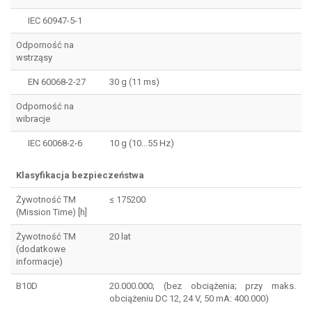
IEC 60947-5-1
Odporność na
wstrząsy
EN 60068-2-27
30 g (11 ms)
Odporność na
wibracje
IEC 60068-2-6
10 g (10...55 Hz)
Klasyfikacja bezpieczeństwa
Żywotność TM
≤ 175200
(Mission Time) [h]
Żywotność TM
20 lat
(dodatkowe
informacje)
B10D
20.000.000; (bez obciążenia; przy maks.
obciążeniu DC 12, 24 V, 50 mA: 400.000)