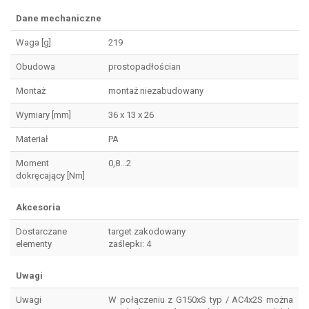
Dane mechaniczne
Waga [g]
219
Obudowa
prostopadłościan
Montaż
montaż niezabudowany
Wymiary [mm]
36 x 13 x 26
Materiał
PA
Moment
0,8...2
dokręcający [Nm]
Akcesoria
Dostarczane
target zakodowany
elementy
zaślepki: 4
Uwagi
Uwagi
W połączeniu z G150xS typ / AC4x2S można