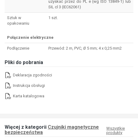
uzyskać przez do PL e (wg ISO 13849-1) lub
SIL cl 3 (IEC62061)
Sztuk w
1 szt.
opakowaniu
Połączenie elektryczne
Podłączenie
Przewód: 2 m, PVC, Ø 5 mm; 4 x 0,25 mm2
Pliki do pobrania
Deklaracja zgodności
Instrukcja obsługi
Karta katalogowa
Więcej z kategorii
Czujniki magnetyczne
Wszystkie
bezpieczeństwa
produkty