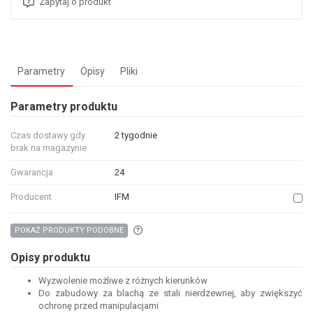
Zapytaj o produkt
Parametry
Opisy
Pliki
Parametry produktu
Czas dostawy gdy
2 tygodnie
brak na magazynie
Gwarancja
24
Producent
IFM
Aby wyszukać produkty o podobnych właśc
POKAŻ PRODUKTY PODOBNE
Opisy produktu
Wyzwolenie możliwe z różnych kierunków
Do zabudowy za blachą ze stali nierdzewnej, aby zwiększyć
ochronę przed manipulacjami