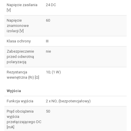
Napięcie zasilania
24 DC
[V]
Napięcie
60
znamionowe
izolacji [V]
Klasa ochrony
III
Zabezpieczenie
nie
przed odwrotną
polaryzacją
Rezystancja
10; (1 W)
wewnętrzna (Ri) [Ω]
Wyjścia
Funkcja wyjścia
2 x NO; (bezpotencjałowy)
Prąd obciążenia
50
wyjścia
przełączającego DC
[mA]