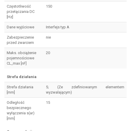
Częstotliwość
150
przełączania DC
[Hz]
Dane wyjściowe
Interfejs typ A
Zabezpieczenie
nie
przed zwarciem
Maks. obciążenie
20
pojemnościowe
CL_max [nF]
Strefa działania
Strefa działania
5; (Ze zdefiniowanym elementem
[mm]
wyzwalającym)
Odległość
15
bezpiecznego
wyłączenia s(ar)
[mm]