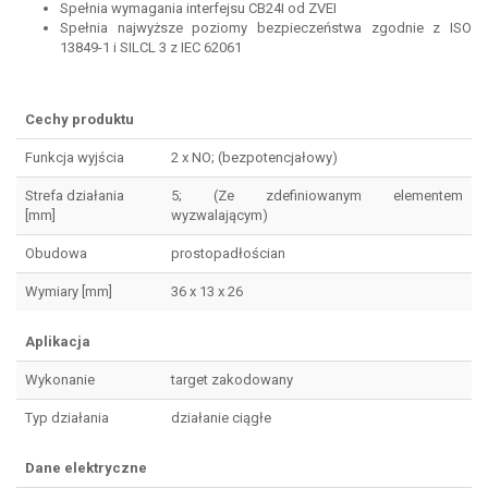
Spełnia wymagania interfejsu CB24I od ZVEI
Spełnia najwyższe poziomy bezpieczeństwa zgodnie z ISO
13849-1 i SILCL 3 z IEC 62061
Cechy produktu
Funkcja wyjścia
2 x NO; (bezpotencjałowy)
Strefa działania
5; (Ze zdefiniowanym elementem
[mm]
wyzwalającym)
Obudowa
prostopadłościan
Wymiary [mm]
36 x 13 x 26
Aplikacja
Wykonanie
target zakodowany
Typ działania
działanie ciągłe
Dane elektryczne