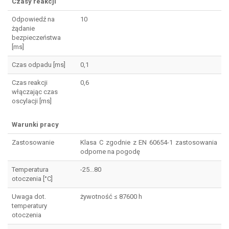
Czasy reakcji
Odpowiedź na
10
żądanie
bezpieczeństwa
[ms]
Czas odpadu [ms]
0,1
Czas reakcji
0,6
włączając czas
oscylacji [ms]
Warunki pracy
Zastosowanie
Klasa C zgodnie z EN 60654-1 zastosowania
odporne na pogodę
Temperatura
-25...80
otoczenia [°C]
Uwaga dot.
żywotność ≤ 87600 h
temperatury
otoczenia