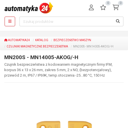
0
0
AUTOMATYKA24
KATALOG
BEZPIECZEŃSTWO MASZYN
CZUJNIKI MAGNETYCZNE BEZPIECZEŃSTWA
MN200S - MN14005-AKOG/-H
MN200S - MN14005-AKOG/-H
Czujnik bezpieczeństwa z kodowaniem magnetycznym firmy IFM,
korpus 36 x 13 x 26 mm, zakres 5 mm, 2 x NO, (bezpotencjałowy),
przewód 2 m, IP67 / IP69K, temp.otoczenia -25...80 °C, 150 Hz