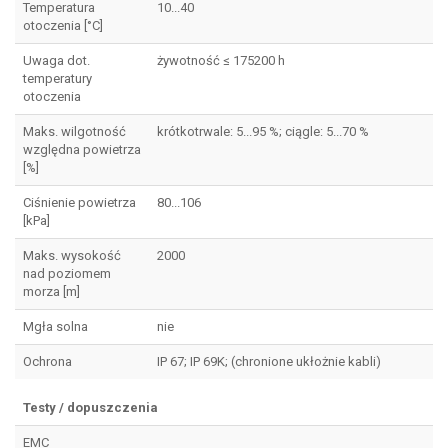
Temperatura
10...40
otoczenia [°C]
Uwaga dot.
żywotność ≤ 175200 h
temperatury
otoczenia
Maks. wilgotność
krótkotrwale: 5...95 %; ciągle: 5...70 %
względna powietrza
[%]
Ciśnienie powietrza
80...106
[kPa]
Maks. wysokość
2000
nad poziomem
morza [m]
Mgła solna
nie
Ochrona
IP 67; IP 69K; (chronione ukłożnie kabli)
Testy / dopuszczenia
EMC