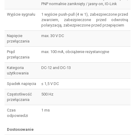
PNP normalnie zamknięty / jasny-on, IO-Link
Wyjście sygnału
1 wyjście push-pull (4 w 1), zabezpieczone przed
zwarciem, zabezpieczone przed odwrotną
polaryzacją, zabezpieczone przed przepięciem
Napięcie
max. 30 V DC
przełączania
Prąd
max. 100 mA, obciążenie rezystancyjne
przełączania
Kategoria
DC-12 and DC-13
użytkowania
Spadek napięcia
≤ 1,5 V DC
Częstotliwość
500 Hz
przełączania
Czas
1 ms
odpowiedzi
Dostosowanie