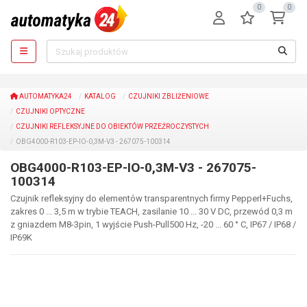
0
0
AUTOMATYKA24
KATALOG
CZUJNIKI ZBLIŻENIOWE
CZUJNIKI OPTYCZNE
CZUJNIKI REFLEKSYJNE DO OBIEKTÓW PRZEŹROCZYSTYCH
OBG4000-R103-EP-IO-0,3M-V3 - 267075-100314
OBG4000-R103-EP-IO-0,3M-V3 - 267075-
100314
Czujnik refleksyjny do elementów transparentnych firmy Pepperl+Fuchs,
zakres 0 ... 3,5 m w trybie TEACH, zasilanie 10 ... 30 V DC, przewód 0,3 m
z gniazdem M8-3pin, 1 wyjście Push-Pull500 Hz, -20 ... 60 ° C, IP67 / IP68 /
IP69K