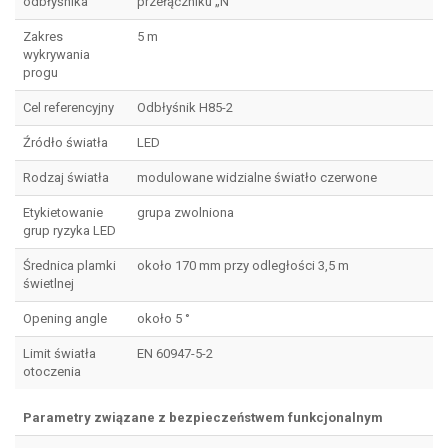
odbłyśnika
przełączniku „N”
Zakres
5 m
wykrywania
progu
Cel referencyjny
Odbłyśnik H85-2
Źródło światła
LED
Rodzaj światła
modulowane widzialne światło czerwone
Etykietowanie
grupa zwolniona
grup ryzyka LED
Średnica plamki
około 170 mm przy odległości 3,5 m
świetlnej
Opening angle
około 5 °
Limit światła
EN 60947-5-2
otoczenia
Parametry związane z bezpieczeństwem funkcjonalnym