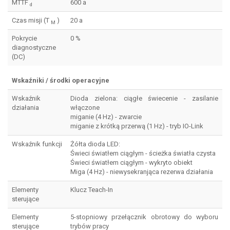
MTTF
600 a
d
Czas misji (T
)
20 a
M
Pokrycie
0 %
diagnostyczne
(DC)
Wskaźniki / środki operacyjne
Wskaźnik
Dioda zielona: ciągłe świecenie - zasilanie
działania
włączone
miganie (4 Hz) - zwarcie
miganie z krótką przerwą (1 Hz) - tryb IO-Link
Wskaźnik funkcji
Żółta dioda LED:
Świeci światłem ciągłym - ścieżka światła czysta
Świeci światłem ciągłym - wykryto obiekt
Miga (4 Hz) - niewysekranjąca rezerwa działania
Elementy
Klucz Teach-In
sterujące
Elementy
5-stopniowy przełącznik obrotowy do wyboru
sterujące
trybów pracy