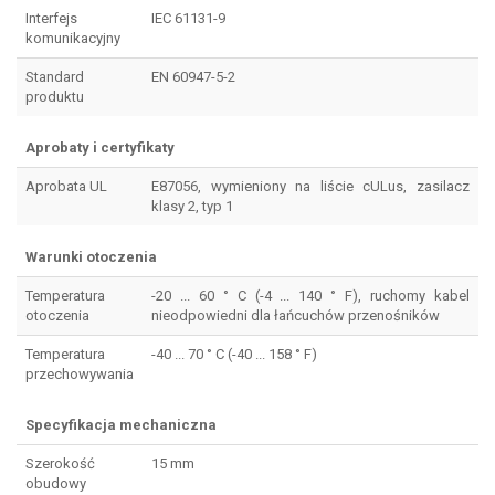
Interfejs
IEC 61131-9
komunikacyjny
Standard
EN 60947-5-2
produktu
Aprobaty i certyfikaty
Aprobata UL
E87056, wymieniony na liście cULus, zasilacz
klasy 2, typ 1
Warunki otoczenia
Temperatura
-20 ... 60 ° C (-4 ... 140 ° F), ruchomy kabel
otoczenia
nieodpowiedni dla łańcuchów przenośników
Temperatura
-40 ... 70 ° C (-40 ... 158 ° F)
przechowywania
Specyfikacja mechaniczna
Szerokość
15 mm
obudowy