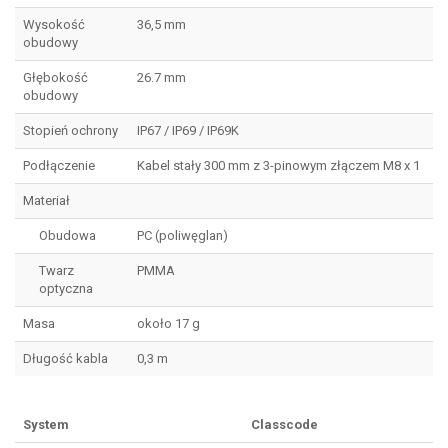
Wysokość
36,5 mm
obudowy
Głębokość
26.7 mm
obudowy
Stopień ochrony
IP67 / IP69 / IP69K
Podłączenie
Kabel stały 300 mm z 3-pinowym złączem M8 x 1
Materiał
Obudowa
PC (poliwęglan)
Twarz
PMMA
optyczna
Masa
około 17 g
Długość kabla
0,3 m
System
Classcode