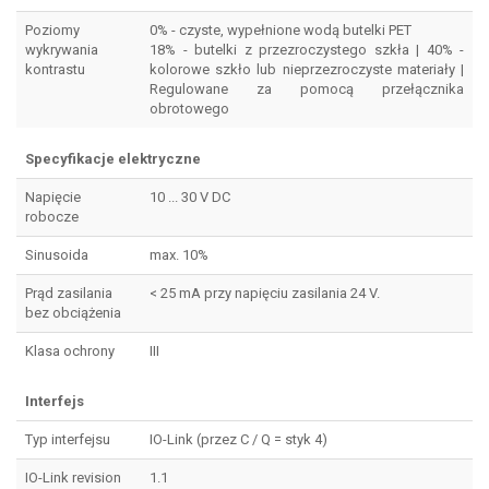
Poziomy
0% - czyste, wypełnione wodą butelki PET
wykrywania
18% - butelki z przezroczystego szkła | 40% -
kontrastu
kolorowe szkło lub nieprzezroczyste materiały |
Regulowane za pomocą przełącznika
obrotowego
Specyfikacje elektryczne
Napięcie
10 ... 30 V DC
robocze
Sinusoida
max. 10%
Prąd zasilania
< 25 mA przy napięciu zasilania 24 V.
bez obciążenia
Klasa ochrony
III
Interfejs
Typ interfejsu
IO-Link (przez C / Q = styk 4)
IO-Link revision
1.1