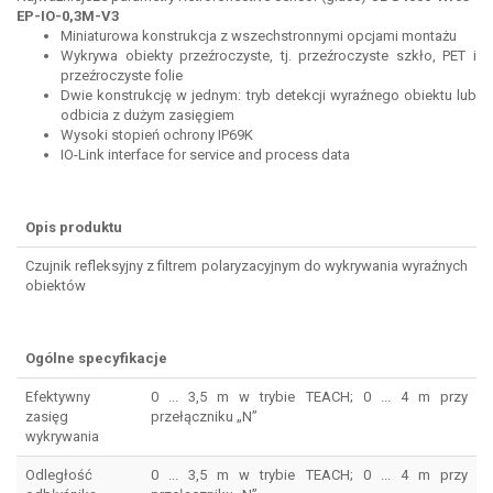
EP-IO-0,3M-V3
Miniaturowa konstrukcja z wszechstronnymi opcjami montażu
Wykrywa obiekty przeźroczyste, tj. przeźroczyste szkło, PET i
przeźroczyste folie
Dwie konstrukcję w jednym: tryb detekcji wyraźnego obiektu lub
odbicia z dużym zasięgiem
Wysoki stopień ochrony IP69K
IO-Link interface for service and process data
Opis produktu
Czujnik refleksyjny z filtrem polaryzacyjnym do wykrywania wyraźnych
obiektów
Ogólne specyfikacje
Efektywny
0 ... 3,5 m w trybie TEACH; 0 ... 4 m przy
zasięg
przełączniku „N”
wykrywania
Odległość
0 ... 3,5 m w trybie TEACH; 0 ... 4 m przy