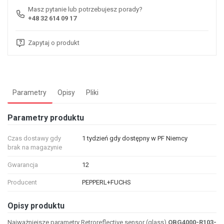
Masz pytanie lub potrzebujesz porady?
+48 32 614 09 17
Zapytaj o produkt
Parametry
Opisy
Pliki
Parametry produktu
Czas dostawy gdy
1 tydzień gdy dostępny w PF Niemcy
brak na magazynie
Gwarancja
12
Producent
PEPPERL+FUCHS
Opisy produktu
Najważniejsze parametry Retroreflective sensor (glass)
OBG4000-R103-