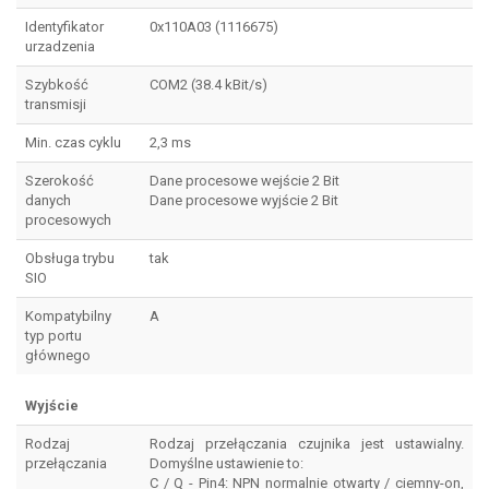
Identyfikator
0x110A03 (1116675)
urzadzenia
Szybkość
COM2 (38.4 kBit/s)
transmisji
Min. czas cyklu
2,3 ms
Szerokość
Dane procesowe wejście 2 Bit
danych
Dane procesowe wyjście 2 Bit
procesowych
Obsługa trybu
tak
SIO
Kompatybilny
A
typ portu
głównego
Wyjście
Rodzaj
Rodzaj przełączania czujnika jest ustawialny.
przełączania
Domyślne ustawienie to:
C / Q - Pin4: NPN normalnie otwarty / ciemny-on,