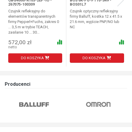
OBG4000-R103-2EP-IO -
BOS 6K-PU-PT10-S49 -
267075-100309
BOS01L7
Czujnik refleksyjny do
Czujnik optyczny refleksyjny
elementów transparentnych
firmy Balluff, kostka 12 x 41.5 x
firmy Pepperl+Fuchs, zakres 0
21.6 mm, wyjście PNP/NO lub
... 3,5 m w trybie TEACH,
NC
zasilanie 10 ... 30...
572,00 zł
netto
DO KOSZYKA
DO KOSZYKA
Producenci