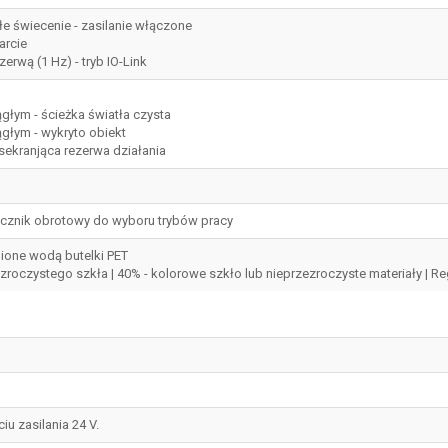
łe świecenie - zasilanie włączone
arcie
zerwą (1 Hz) - tryb IO-Link
ągłym - ścieżka światła czysta
ągłym - wykryto obiekt
ysekranjąca rezerwa działania
ącznik obrotowy do wyboru trybów pracy
nione wodą butelki PET
zezroczystego szkła | 40% - kolorowe szkło lub nieprzezroczyste materiały 
iu zasilania 24 V.