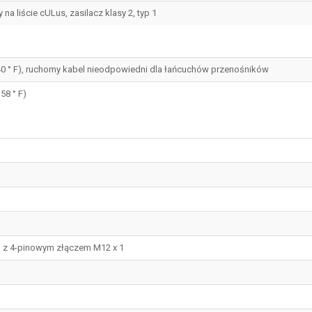
na liście cULus, zasilacz klasy 2, typ 1
... 140 ° F), ruchomy kabel nieodpowiedni dla łańcuchów przenośników
 158 ° F)
m z 4-pinowym złączem M12 x 1