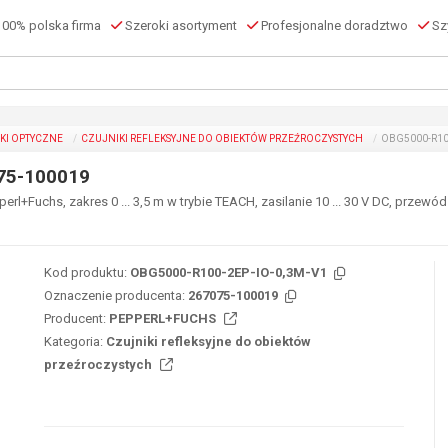
00% polska firma
Szeroki asortyment
Profesjonalne doradztwo
Szy
KI OPTYCZNE
CZUJNIKI REFLEKSYJNE DO OBIEKTÓW PRZEŹROCZYSTYCH
OBG5000-R100
75-100019
erl+Fuchs, zakres 0 ... 3,5 m w trybie TEACH, zasilanie 10 ... 30 V DC, przew
Kod produktu:
OBG5000-R100-2EP-IO-0,3M-V1
Oznaczenie producenta:
267075-100019
Producent:
PEPPERL+FUCHS
Kategoria:
Czujniki refleksyjne do obiektów
przeźroczystych