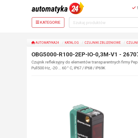
1
KATEGORIE
AUTOMATYKA24
KATALOG
CZUJNIKI ZBLIŻENIOWE
CZUJNI
OBG5000-R100-2EP-IO-0,3M-V1 - 2670
Czujnik refleksyjny do elementów transparentnych firmy Pepp
Pull500 Hz, -20 ... 60 ° C, IP67 / IP68 / IP69K