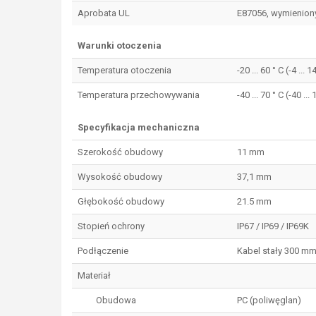
Aprobata UL
E87056, wymieniony 
Warunki otoczenia
Temperatura otoczenia
-20 ... 60 ° C (-4 
Temperatura przechowywania
-40 ... 70 ° C (-40 ...
Specyfikacja mechaniczna
Szerokość obudowy
11 mm
Wysokość obudowy
37,1 mm
Głębokość obudowy
21.5 mm
Stopień ochrony
IP67 / IP69 / IP69K
Podłączenie
Kabel stały 300 m
Materiał
Obudowa
PC (poliwęglan)