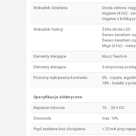
Wskaźnik działania
Dioda zielona: ciąg
miganie (4 Hz) - zw
miganie z krótką pr
Wskaźnik funkcji
Żółta dioda LED:
Świeci światłem ci
Świeci światłem ci
Miga (4 Hz) - niew
Elementy sterujące
Klucz Teach-In
Elementy sterujące
5-stopniowy przeł
Poziomy wykrywania kontrastu
0% - czyste, wypeł
18% - butelki z pr
Specyfikacje elektryczne
Napięcie robocze
10 ... 30 V DC
Sinusoida
max. 10%
Prąd zasilania bez obciążenia
< 25 mA przy napięc