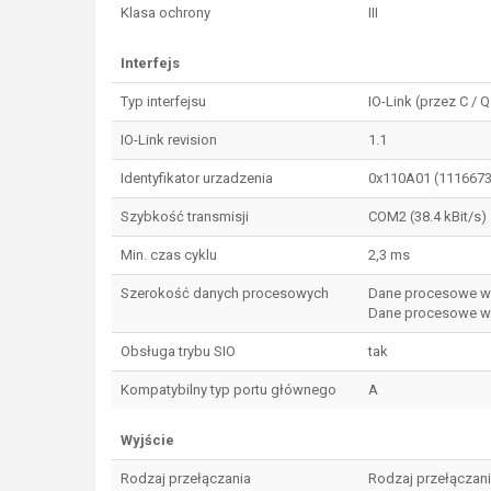
Klasa ochrony
III
Interfejs
Typ interfejsu
IO-Link (przez C / Q
IO-Link revision
1.1
Identyfikator urzadzenia
0x110A01 (1116673
Szybkość transmisji
COM2 (38.4 kBit/s)
Min. czas cyklu
2,3 ms
Szerokość danych procesowych
Dane procesowe wej
Dane procesowe wyj
Obsługa trybu SIO
tak
Kompatybilny typ portu głównego
A
Wyjście
Rodzaj przełączania
Rodzaj przełączania