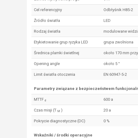
Cel referencyjny
Odbłyśnik H85-2
Źródło światła
LED
Rodzaj światła
modulowane widzia
Etykietowanie grup ryzyka LED
grupa zwolniona
Średnica plamki świetlnej
około 170 mm przy
Opening angle
około 5 °
Limit światła otoczenia
EN 60947-5-2
Parametry związane z bezpieczeństwem funkcjona
MTTF
600 a
d
Czas misji (T
)
20 a
M
Pokrycie diagnostyczne (DC)
0 %
Wskaźniki / środki operacyjne