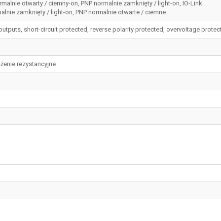
ormalnie otwarty / ciemny-on, PNP normalnie zamknięty / light-on, IO-Link
malnie zamknięty / light-on, PNP normalnie otwarte / ciemne
 outputs, short-circuit protected, reverse polarity protected, overvoltage prote
żenie rezystancyjne