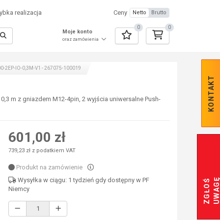
bka realizacja
Ceny
Netto
Brutto
0
0
Moje konto
oraz zamówienia
-2EP-IO-0,3M-V1 - 267075-100019
KONTAKT
ód 0,3 m z gniazdem M12-4pin, 2 wyjścia uniwersalne Push-
601,00 zł
739,23 zł z podatkiem VAT
Produkt na zamówienie
Wysyłka w ciągu: 1 tydzień gdy dostępny w PF
Z
G
Ł
O
Ś
U
W
A
G
Niemcy