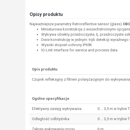
Opisy produktu
Najważniejsze parametry Retroreflective sensor (glass)
OBG
Miniaturowa konstrukcja z wszechstronnymi opcjam
Wykrywa obiekty przeźroczyste, tj. przeźroczyste szkł
Dwie konstrukcję w jednym: tryb detekcji wyraźnego
Wysoki stopień ochrony IP69K
IO-Link interface for service and process data
Opis produktu
Czujnik refleksyjny z filtrem polaryzacyjnym do wykrywan
Ogólne specyfikacje
Efektywny zasięg wykrywania
0 ... 3,5 m w trybie
Odległość odbłyśnika
0 ... 3,5 m w trybie
Zakres wykrywania progu
6 m