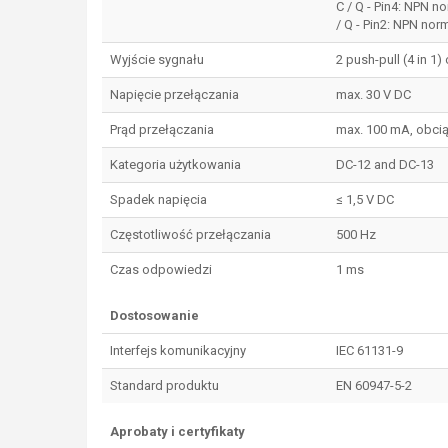
C / Q - Pin4: NPN n
/ Q - Pin2: NPN nor
Wyjście sygnału
2 push-pull (4 in 1)
Napięcie przełączania
max. 30 V DC
Prąd przełączania
max. 100 mA, obcią
Kategoria użytkowania
DC-12 and DC-13
Spadek napięcia
≤ 1,5 V DC
Częstotliwość przełączania
500 Hz
Czas odpowiedzi
1 ms
Dostosowanie
Interfejs komunikacyjny
IEC 61131-9
Standard produktu
EN 60947-5-2
Aprobaty i certyfikaty