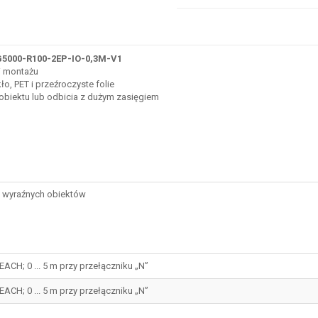
5000-R100-2EP-IO-0,3M-V1
i montażu
o, PET i przeźroczyste folie
 obiektu lub odbicia z dużym zasięgiem
ia wyraźnych obiektów
 TEACH; 0 ... 5 m przy przełączniku „N”
 TEACH; 0 ... 5 m przy przełączniku „N”