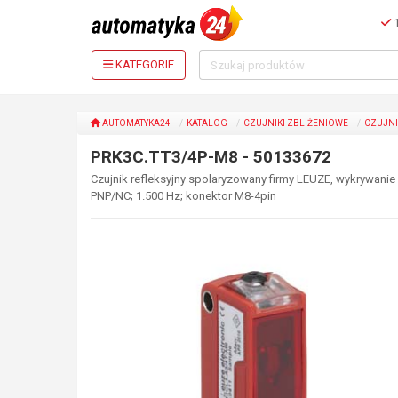
1
KATEGORIE
AUTOMATYKA24
KATALOG
CZUJNIKI ZBLIŻENIOWE
CZUJNI
PRK3C.TT3/4P-M8 - 50133672
Czujnik refleksyjny spolaryzowany firmy LEUZE, wykrywanie pr
PNP/NC; 1.500 Hz; konektor M8-4pin