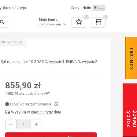
bka realizacja
Ceny
Netto
Brutto
0
0
Moje konto
oraz zamówienia
-M8 - 50133672
KONTAKT
 3,6 m; zasilanie 10-30V DC; wyjście1: PNP/NO; wyjście2:
855,90 zł
1 052,76 zł z podatkiem VAT
Produkt na zamówienie
Wysyłka w ciągu: 3 tygodnie
Z
G
Ł
O
Ś
U
W
A
G