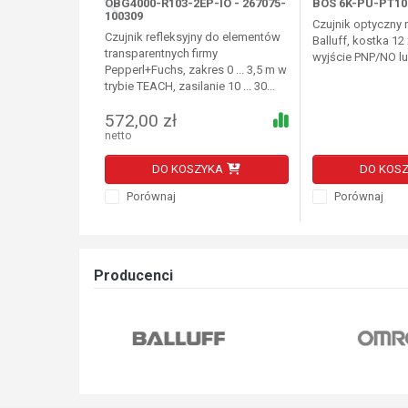
OBG4000-R103-2EP-IO - 267075-
BOS 6K-PU-PT10
100309
Czujnik optyczny r
Czujnik refleksyjny do elementów
Balluff, kostka 12
transparentnych firmy
wyjście PNP/NO l
Pepperl+Fuchs, zakres 0 ... 3,5 m w
trybie TEACH, zasilanie 10 ... 30...
572,00 zł
netto
DO KOSZYKA
DO KOS
Porównaj
Porównaj
Producenci