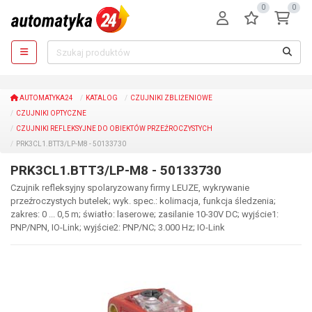
0
0
AUTOMATYKA24
KATALOG
CZUJNIKI ZBLIŻENIOWE
CZUJNIKI OPTYCZNE
CZUJNIKI REFLEKSYJNE DO OBIEKTÓW PRZEŹROCZYSTYCH
PRK3CL1.BTT3/LP-M8 - 50133730
PRK3CL1.BTT3/LP-M8 - 50133730
Czujnik refleksyjny spolaryzowany firmy LEUZE, wykrywanie
przeźroczystych butelek; wyk. spec.: kolimacja, funkcja śledzenia;
zakres: 0 ... 0,5 m; światło: laserowe; zasilanie 10-30V DC; wyjście1:
PNP/NPN, IO-Link; wyjście2: PNP/NC; 3.000 Hz; IO-Link