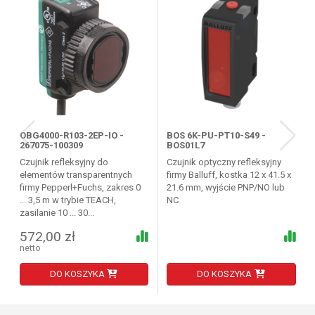
OBG4000-R103-2EP-IO -
BOS 6K-PU-PT10-S49 -
267075-100309
BOS01L7
Czujnik refleksyjny do
Czujnik optyczny refleksyjny
elementów transparentnych
firmy Balluff, kostka 12 x 41.5 x
firmy Pepperl+Fuchs, zakres 0
21.6 mm, wyjście PNP/NO lub
... 3,5 m w trybie TEACH,
NC
zasilanie 10 ... 30...
572,00 zł
netto
DO KOSZYKA
DO KOSZYKA