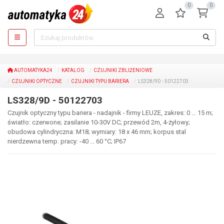
0
0
AUTOMATYKA24
KATALOG
CZUJNIKI ZBLIŻENIOWE
CZUJNIKI OPTYCZNE
CZUJNIKI TYPU BARIERA
LS328/9D - 50122703
LS328/9D - 50122703
Czujnik optyczny typu bariera - nadajnik - firmy LEUZE, zakres: 0 ... 15 m;
światło: czerwone; zasilanie 10-30V DC; przewód 2m, 4-żyłowy;
obudowa cylindryczna: M18; wymiary: 18 x 46 mm; korpus stal
nierdzewna temp. pracy: -40 ... 60 °C; IP67