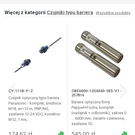
Więcej z kategorii
Czujniki typu bariera
Wszystkie produkty
CY-111B-P-Z
OBE6000-12GM40-SE5-V1 -
257816
Czujnik optyczny typu bariera
Bariera optyczna firmy
Panasonic - komplet, średnica
Pepperl+Fuchs, komplet
M18, sn=15 m, PNP/NO,
(nadajnik + odbiornik), zakres 0
zasilanie 12-24 VDC, konektor
... 6000 mm, światło czerwone,
M12, 1 ms,...
zasilanie 10...
174,62 zł
545,00 zł