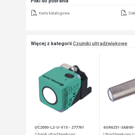
Pliki do pobrania
Karta katalogowa
Dek
Więcej z kategorii
Czujniki ultradźwiękowe
UC2000-L2-U-V15 - 277761
6GR6231-3AB00-P
Czujnik ultradźwiękowy
Ultradźwiękowy cz