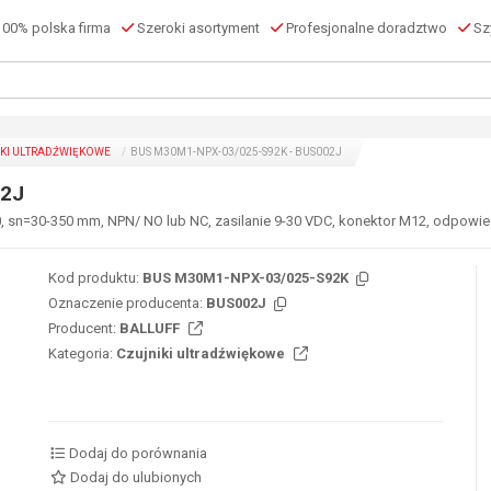
00% polska firma
Szeroki asortyment
Profesjonalne doradztwo
Szy
KI ULTRADŹWIĘKOWE
BUS M30M1-NPX-03/025-S92K - BUS002J
02J
30, sn=30-350 mm, NPN/ NO lub NC, zasilanie 9-30 VDC, konektor M12, odpowi
Kod produktu:
BUS M30M1-NPX-03/025-S92K
Oznaczenie producenta:
BUS002J
Producent:
BALLUFF
Kategoria:
Czujniki ultradźwiękowe
Dodaj do porównania
Dodaj do ulubionych