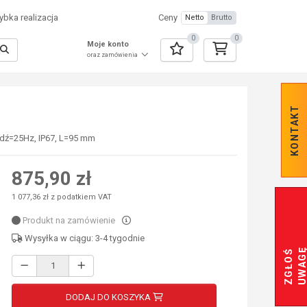
bka realizacja
Ceny
Netto
Brutto
0
0
Moje konto
oraz zamówienia
KONTAKT
edź=25Hz, IP67, L=95 mm
875,90 zł
1 077,36 zł z podatkiem VAT
Produkt na zamówienie
Wysyłka w ciągu: 3-4 tygodnie
Z
G
Ł
O
Ś
U
W
A
G
DODAJ DO KOSZYKA