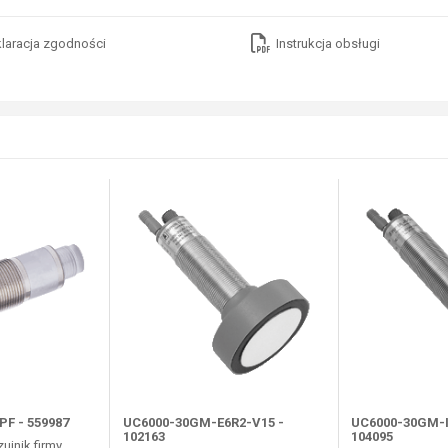
laracja zgodności
Instrukcja obsługi
F - 559987
UC6000-30GM-E6R2-V15 -
UC6000-30GM-I
102163
104095
ujnik firmy