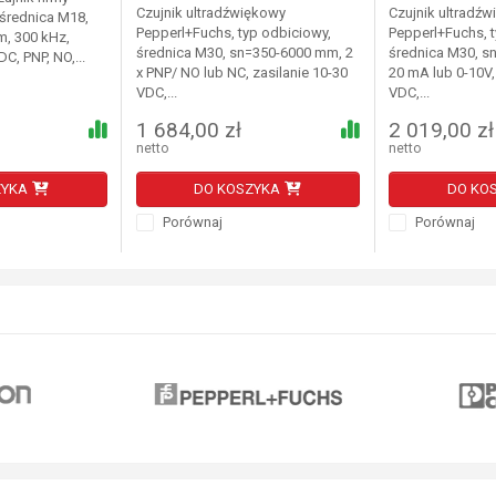
Czujnik ultradźwiękowy
Czujnik ultradź
średnica M18,
Pepperl+Fuchs, typ odbiciowy,
Pepperl+Fuchs, 
m, 300 kHz,
średnica M30, sn=350-6000 mm, 2
średnica M30, s
DC, PNP, NO,...
x PNP/ NO lub NC, zasilanie 10-30
20 mA lub 0-10V,
VDC,...
VDC,...
1 684,00 zł
2 019,00 zł
netto
netto
ZYKA
DO KOSZYKA
DO KO
Porównaj
Porównaj