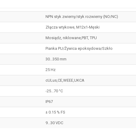
NPN styk zwierny/styk rozwierny (NO/NC)
Złącza wtykowe, M12x1-Męski
Mosiądz, niklowane,PBT, TPU
Pianka PU/Żywica epoksydowa/Szkło
30...350 mm
25 Hz
cULus,CE,WEEE,UKCA
-25...70 °C
IP67
± 0.15 % FS
9...30 VDC