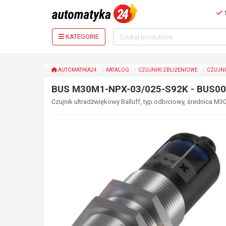
1
KATEGORIE
AUTOMATYKA24
KATALOG
CZUJNIKI ZBLIŻENIOWE
CZUJNI
BUS M30M1-NPX-03/025-S92K - BUS0
Czujnik ultradźwiękowy Balluff, typ odbiciowy, średnica M