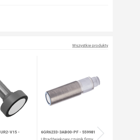
Wszystkie produkty
UR2-V15 -
6GR6233-3AB00-PF - 559981
UB500-18GM75
Ultradźwiękowy czujnik firmy
Czujnik ultrad