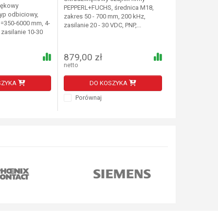
więkowy
PEPPERL+FUCHS, średnica M18,
Pepperl+Fuchs,
typ odbiciowy,
zakres 50 - 700 mm, 200 kHz,
średnica M18,
n=350-6000 mm, 4-
zasilanie 20 - 30 VDC, PNP,...
PNP/ NO lub NC,
 zasilanie 10-30
VDC,...
879,00 zł
1 220,00 z
netto
netto
SZYKA
DO KOSZYKA
DO K
Porównaj
Porównaj