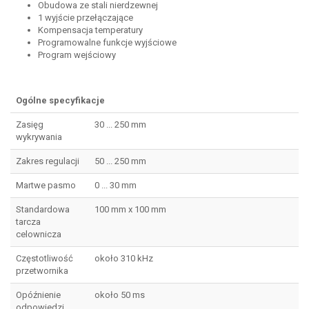
Obudowa ze stali nierdzewnej
1 wyjście przełączające
Kompensacja temperatury
Programowalne funkcje wyjściowe
Program wejściowy
Ogólne specyfikacje
Zasięg
30 ... 250 mm
wykrywania
Zakres regulacji
50 ... 250 mm
Martwe pasmo
0 ... 30 mm
Standardowa
100 mm x 100 mm
tarcza
celownicza
Częstotliwość
około 310 kHz
przetwornika
Opóźnienie
około 50 ms
odpowiedzi