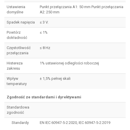
Ustawienia
Punkt przełączania A1: 50 mm Punkt przełączania
domyślne
A2: 250 mm
Spadek napięcia
≤ 3 V.
Powtórz
≤ 1%
dokładność
Częstotliwość
≤ 8 Hz
przełączania
Histereza
1% ustawionej odległości roboczej
zakresu
Wpływ
± 1,5% pełnej skali
temperatury
Zgodność ze standardami i dyrektywami
Standardowa
zgodność
Standardy
EN IEC 60947-5-2:2020, IEC 60947-5-2:2019