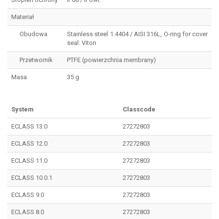
Materiał
Obudowa
Stainless steel 1.4404 / AISI 316L, O-ring for cover
seal: Viton
Przetwornik
PTFE (powierzchnia membrany)
Masa
35 g
System
Classcode
ECLASS 13.0
27272803
ECLASS 12.0
27272803
ECLASS 11.0
27272803
ECLASS 10.0.1
27272803
ECLASS 9.0
27272803
ECLASS 8.0
27272803