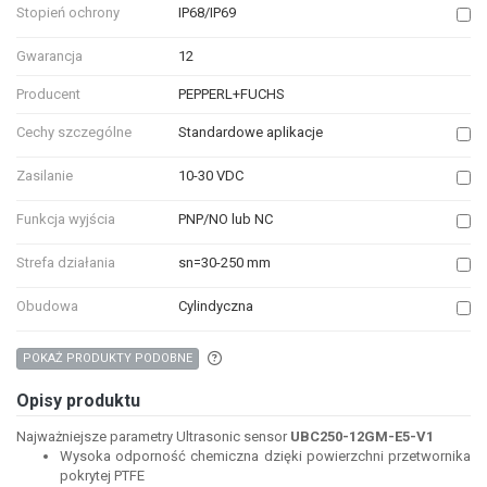
Stopień ochrony
IP68/IP69
Gwarancja
12
Producent
PEPPERL+FUCHS
Cechy szczególne
Standardowe aplikacje
Zasilanie
10-30 VDC
Funkcja wyjścia
PNP/NO lub NC
Strefa działania
sn=30-250 mm
Obudowa
Cylindyczna
Aby wyszukać produkty o podobnych właśc
POKAŻ PRODUKTY PODOBNE
Opisy produktu
Najważniejsze parametry Ultrasonic sensor
UBC250-12GM-E5-V1
Wysoka odporność chemiczna dzięki powierzchni przetwornika
pokrytej PTFE