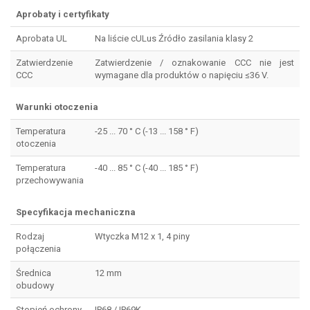
Aprobaty i certyfikaty
Aprobata UL
Na liście cULus Źródło zasilania klasy 2
Zatwierdzenie
Zatwierdzenie / oznakowanie CCC nie jest
CCC
wymagane dla produktów o napięciu ≤36 V.
Warunki otoczenia
Temperatura
-25 ... 70 ° C (-13 ... 158 ° F)
otoczenia
Temperatura
-40 ... 85 ° C (-40 ... 185 ° F)
przechowywania
Specyfikacja mechaniczna
Rodzaj
Wtyczka M12 x 1, 4 piny
połączenia
Średnica
12 mm
obudowy
Stopień ochrony
IP68 / IP69K