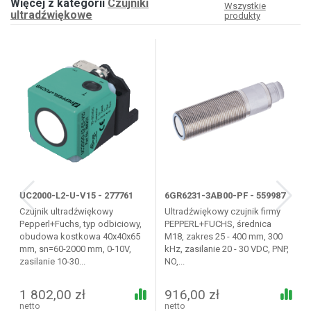
Więcej z kategorii
Czujniki
Wszystkie
ultradźwiękowe
produkty
UC2000-L2-U-V15 - 277761
6GR6231-3AB00-PF - 559987
Czujnik ultradźwiękowy
Ultradźwiękowy czujnik firmy
Pepperl+Fuchs, typ odbiciowy,
PEPPERL+FUCHS, średnica
obudowa kostkowa 40x40x65
M18, zakres 25 - 400 mm, 300
mm, sn=60-2000 mm, 0-10V,
kHz, zasilanie 20 - 30 VDC, PNP,
zasilanie 10-30...
NO,...
1 802,00 zł
916,00 zł
netto
netto