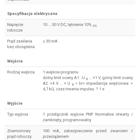
Specyfikacje elektryczne
Napięcie
10 ... 30 V DC, tętnienie 10%
SS
robocze
Prąd zasilania
≤ 30 mA
bez obciążenia
Wejście
Rodzaj wejścia
1 wejście programu
dolny limit oceny A1: -U
... +1 V, górny limit oceny
B
A2: +4 V ... + U
< br> impedancja wejściowa: >
B
4,7 kΩ, czas trwania impulsu: ? 1 s
Wyjście
Typ wyjścia
1 przełącznik wyjście PNP Normalnie otwarty /
zamknięty, programowalny
Znamionowy
100 mA, zabezpieczenie przed zwarciem /
prąd roboczy
przeciążeniem