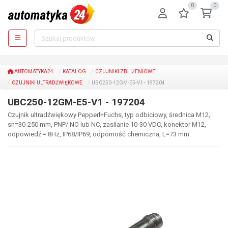
0
0
AUTOMATYKA24
KATALOG
CZUJNIKI ZBLIŻENIOWE
CZUJNIKI ULTRADŹWIĘKOWE
UBC250-12GM-E5-V1 - 197204
UBC250-12GM-E5-V1 - 197204
Czujnik ultradźwiękowy Pepperl+Fuchs, typ odbiciowy, średnica M12,
sn=30-250 mm, PNP/ NO lub NC, zasilanie 10-30 VDC, konektor M12,
odpowiedź = 8Hz, IP68/IP69, odporność chemiczna, L=73 mm