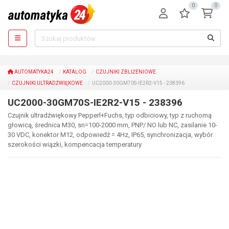
0
0
AUTOMATYKA24
KATALOG
CZUJNIKI ZBLIŻENIOWE
CZUJNIKI ULTRADŹWIĘKOWE
UC2000-30GM70S-IE2R2-V15 - 238396
UC2000-30GM70S-IE2R2-V15 - 238396
Czujnik ultradźwiękowy Pepperl+Fuchs, typ odbiciowy, typ z ruchomą
głowicą, średnica M30, sn=100-2000 mm, PNP/ NO lub NC, zasilanie 10-
30 VDC, konektor M12, odpowiedź = 4Hz, IP65, synchronizacja, wybór
szerokości wiązki, kompencacja temperatury