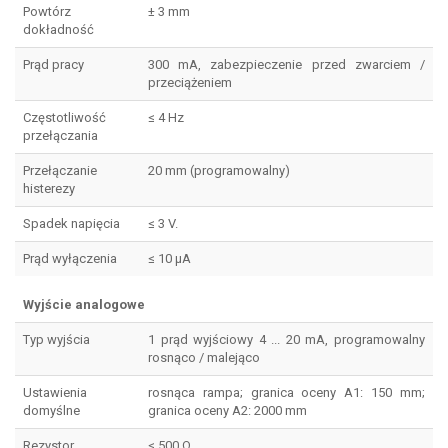
Powtórz
± 3 mm
dokładność
Prąd pracy
300 mA, zabezpieczenie przed zwarciem /
przeciążeniem
Częstotliwość
≤ 4 Hz
przełączania
Przełączanie
20 mm (programowalny)
histerezy
Spadek napięcia
≤ 3 V.
Prąd wyłączenia
≤ 10 µA
Wyjście analogowe
Typ wyjścia
1 prąd wyjściowy 4 ... 20 mA, programowalny
rosnąco / malejąco
Ustawienia
rosnąca rampa; granica oceny A1: 150 mm;
domyślne
granica oceny A2: 2000 mm
Rezystor
≤ 500 Ω