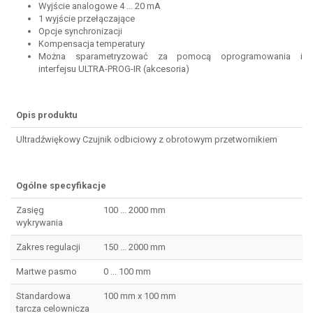
Wyjście analogowe 4 ... 20 mA
1 wyjście przełączające
Opcje synchronizacji
Kompensacja temperatury
Można sparametryzować za pomocą oprogramowania i
interfejsu ULTRA-PROG-IR (akcesoria)
Opis produktu
Ultradźwiękowy Czujnik odbiciowy z obrotowym przetwornikiem
Ogólne specyfikacje
Zasięg
100 ... 2000 mm
wykrywania
Zakres regulacji
150 ... 2000 mm
Martwe pasmo
0 ... 100 mm
Standardowa
100 mm x 100 mm
tarcza celownicza