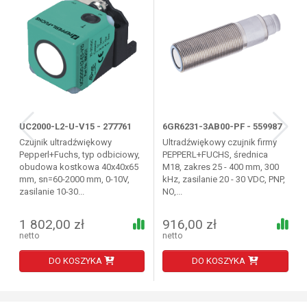
UC2000-L2-U-V15 - 277761
6GR6231-3AB00-PF - 559987
Czujnik ultradźwiękowy
Ultradźwiękowy czujnik firmy
Pepperl+Fuchs, typ odbiciowy,
PEPPERL+FUCHS, średnica
obudowa kostkowa 40x40x65
M18, zakres 25 - 400 mm, 300
mm, sn=60-2000 mm, 0-10V,
kHz, zasilanie 20 - 30 VDC, PNP,
zasilanie 10-30...
NO,...
1 802,00 zł
916,00 zł
netto
netto
DO KOSZYKA
DO KOSZYKA