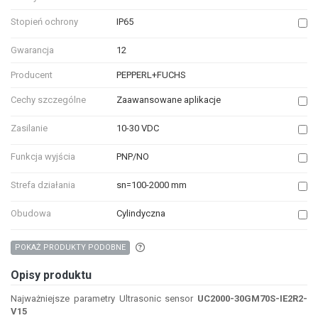
Stopień ochrony
IP65
Gwarancja
12
Producent
PEPPERL+FUCHS
Cechy szczególne
Zaawansowane aplikacje
Zasilanie
10-30 VDC
Funkcja wyjścia
PNP/NO
Strefa działania
sn=100-2000 mm
Obudowa
Cylindyczna
Aby wyszukać produkty o podobnych właśc
POKAŻ PRODUKTY PODOBNE
Opisy produktu
Najważniejsze parametry Ultrasonic sensor
UC2000-30GM70S-IE2R2-
V15