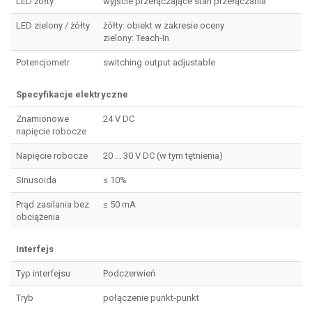
LED żółty
wyjście przełączające stan przełączania
LED zielony / żółty
żółty: obiekt w zakresie oceny
zielony: Teach-In
Potencjometr
switching output adjustable
Specyfikacje elektryczne
Znamionowe
24 V DC
napięcie robocze
Napięcie robocze
20 ... 30 V DC (w tym tętnienia)
Sinusoida
≤ 10%
Prąd zasilania bez
≤ 50 mA
obciążenia
Interfejs
Typ interfejsu
Podczerwień
Tryb
połączenie punkt-punkt