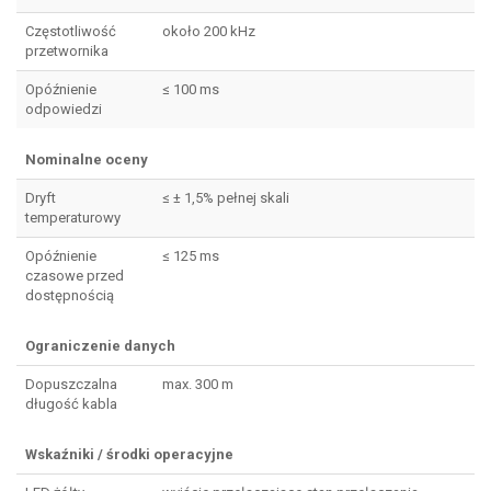
Częstotliwość
około 200 kHz
przetwornika
Opóźnienie
≤ 100 ms
odpowiedzi
Nominalne oceny
Dryft
≤ ± 1,5% pełnej skali
temperaturowy
Opóźnienie
≤ 125 ms
czasowe przed
dostępnością
Ograniczenie danych
Dopuszczalna
max. 300 m
długość kabla
Wskaźniki / środki operacyjne