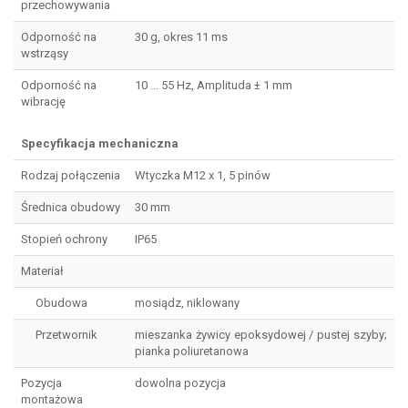
przechowywania
Odporność na
30 g, okres 11 ms
wstrząsy
Odporność na
10 ... 55 Hz, Amplituda ± 1 mm
wibrację
Specyfikacja mechaniczna
Rodzaj połączenia
Wtyczka M12 x 1, 5 pinów
Średnica obudowy
30 mm
Stopień ochrony
IP65
Materiał
Obudowa
mosiądz, niklowany
Przetwornik
mieszanka żywicy epoksydowej / pustej szyby;
pianka poliuretanowa
Pozycja
dowolna pozycja
montażowa