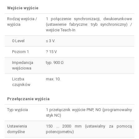
Wejście wyjście
Rodzaj wejścia /
1 połączenie synchronizacji, dwukierunkowe
wyjścia
(ustawienie fabryczne: tryb synchroniczny) /
wejście Teach-In
0 Level
≤ 3 V.
Poziom 1
? 15 V
Impedancja
typ. 900 Ω
wejściowa
Liczba
max. 10.
czujników
Przełączanie wyjścia
Typ wyjścia
1 przełącznik wyjście PNP, NO (programowalny
styk NC)
Ustawienia
150 ... 2000 mm (ustawialny za pomocą
domyślne
potencjometru)