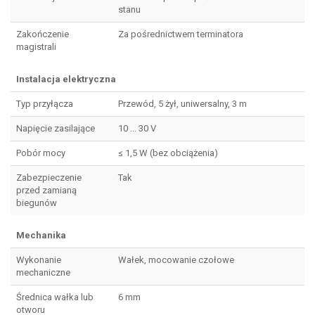
stanu
Zakończenie
Za pośrednictwem terminatora
magistrali
Instalacja elektryczna
Typ przyłącza
Przewód, 5 żył, uniwersalny, 3 m
Napięcie zasilające
10 ... 30 V
Pobór mocy
≤ 1,5 W (bez obciążenia)
Zabezpieczenie
Tak
przed zamianą
biegunów
Mechanika
Wykonanie
Wałek, mocowanie czołowe
mechaniczne
Średnica wałka lub
6 mm
otworu