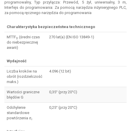
programowalny, Typ przyłącza: Przewód, 5 żył, uniwersalny, 3 m,
Interfejs do programowania: Za pomocą narzędzia inżynieryjnego PLC,
za pomocą ręcznego narzędzia do programowania
Charakterystyka bezpieczeństwa technicznego
MTTF
(średni czas
270 lat(a) (EN ISO 13849-1)
D
do niebezpiecznej
awarii)
Wydajność
Liczba kroków na
4.096 (12 bit)
obrót (rozdzielczość
maks.)
Wartości graniczne
0,35° (przy 20°C)
błędów G
Odchylenie
0,25° (przy 20°C)
standardowe
powtórzenia σ
r