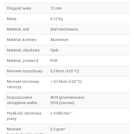
Długość wału
12 mm
Masa
0,12 kg
Materiał, wał
Stal nierdzewna
Materiał, kołnierz
Aluminium
Materiał, obudowa
Cynk
Materiał, przewód
PUR
Moment rozruchowy
0,5 Ncm (+20 °C)
Moment obrotowy
< 0,5 Ncm (+20 °C)
roboczy
Dopuszczalne
40 N (promieniowe)
obciążenie wałka
20 N (osiowe)
Prędkość obrotowa
≤ 9.000 min⁻¹
pracy
Moment
2,5 gcm²