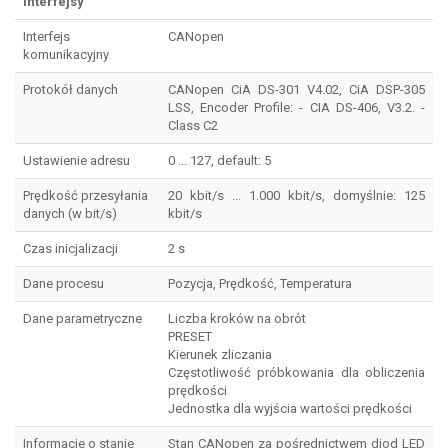
Interfejsy
Interfejs
CANopen
komunikacyjny
Protokół danych
CANopen CiA DS-301 V4.02, CiA DSP-305
LSS, Encoder Profile: - CIA DS-406, V3.2. -
Class C2
Ustawienie adresu
0 ... 127, default: 5
Prędkość przesyłania
20 kbit/s ... 1.000 kbit/s, domyślnie: 125
danych (w bit/s)
kbit/s
Czas inicjalizacji
2 s
Dane procesu
Pozycja, Prędkość, Temperatura
Dane parametryczne
Liczba kroków na obrót
PRESET
Kierunek zliczania
Częstotliwość próbkowania dla obliczenia
prędkości
Jednostka dla wyjścia wartości prędkości
Informacje o stanie
Stan CANopen za pośrednictwem diod LED