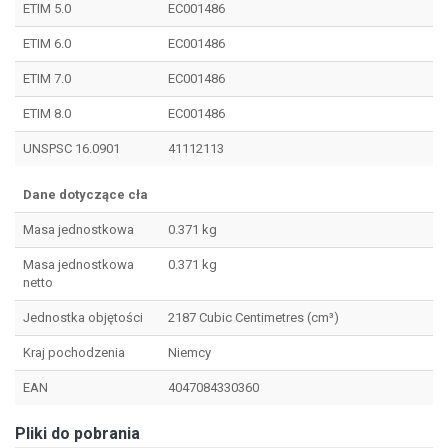
ETIM 5.0
EC001486
ETIM 6.0
EC001486
ETIM 7.0
EC001486
ETIM 8.0
EC001486
UNSPSC 16.0901
41112113
Dane dotyczące cła
Masa jednostkowa
0.371 kg
Masa jednostkowa
0.371 kg
netto
Jednostka objętości
2187 Cubic Centimetres (cm³)
Kraj pochodzenia
Niemcy
EAN
4047084330360
Pliki do pobrania