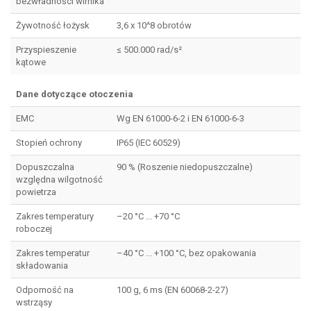
bezwładności wirnika
Żywotność łożysk
3,6 x 10^8 obrotów
Przyspieszenie
≤ 500.000 rad/s²
kątowe
Dane dotyczące otoczenia
EMC
Wg EN 61000-6-2 i EN 61000-6-3
Stopień ochrony
IP65 (IEC 60529)
Dopuszczalna
90 % (Roszenie niedopuszczalne)
względna wilgotność
powietrza
Zakres temperatury
–20 °C ... +70 °C
roboczej
Zakres temperatur
–40 °C ... +100 °C, bez opakowania
składowania
Odporność na
100 g, 6 ms (EN 60068-2-27)
wstrząsy