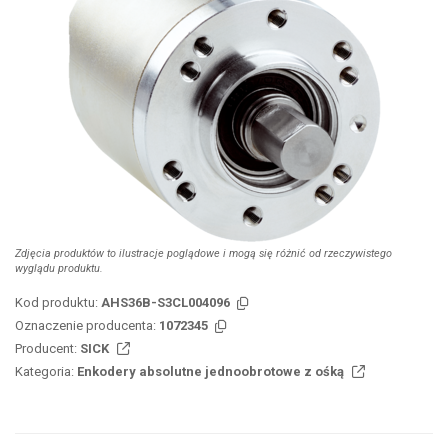
Zdjęcia produktów to ilustracje poglądowe i mogą się różnić od rzeczywistego
wyglądu produktu.
Kod produktu:
AHS36B-S3CL004096
Oznaczenie producenta:
1072345
Producent:
SICK
Kategoria:
Enkodery absolutne jednoobrotowe z ośką