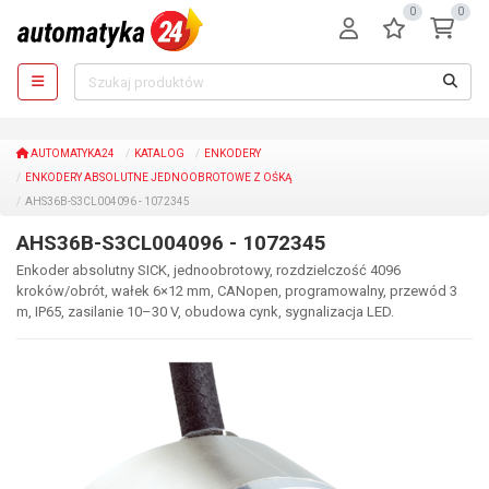
0
0
AUTOMATYKA24
KATALOG
ENKODERY
ENKODERY ABSOLUTNE JEDNOOBROTOWE Z OŚKĄ
AHS36B-S3CL004096 - 1072345
AHS36B-S3CL004096 - 1072345
Enkoder absolutny SICK, jednoobrotowy, rozdzielczość 4096
kroków/obrót, wałek 6×12 mm, CANopen, programowalny, przewód 3
m, IP65, zasilanie 10–30 V, obudowa cynk, sygnalizacja LED.