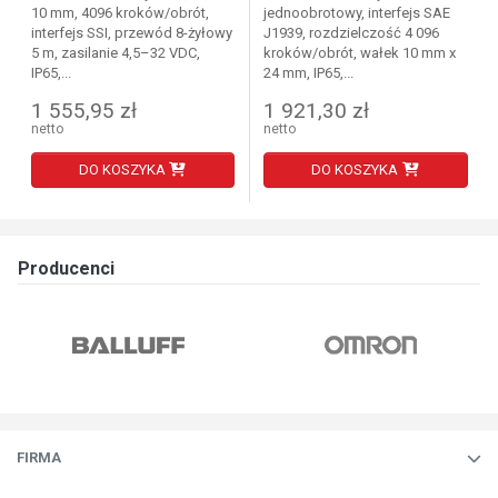
10 mm, 4096 kroków/obrót,
jednoobrotowy, interfejs SAE
interfejs SSI, przewód 8-żyłowy
J1939, rozdzielczość 4 096
5 m, zasilanie 4,5–32 VDC,
kroków/obrót, wałek 10 mm x
IP65,...
24 mm, IP65,...
1 555,95 zł
1 921,30 zł
netto
netto
DO KOSZYKA
DO KOSZYKA
Producenci
FIRMA