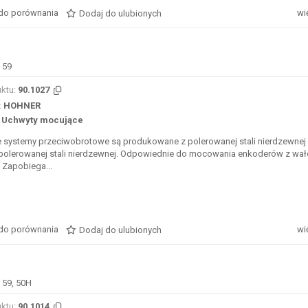
do porównania
wi
Dodaj do ulubionych
 59
ktu:
90.1027
:
HOHNER
Uchwyty mocujące
e systemy przeciwobrotowe są produkowane z polerowanej stali nierdzewnej
 polerowanej stali nierdzewnej. Odpowiednie do mocowania enkoderów z wa
 Zapobiega...
do porównania
wi
Dodaj do ulubionych
 59, 50H
ktu:
90.1014