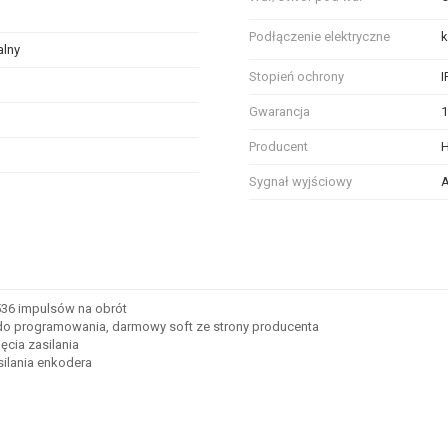
Podłączenie elektryczne
k
alny
Stopień ochrony
I
Gwarancja
1
Producent
Sygnał wyjściowy
A
odobnych właściwościach technicznych, zaznacz pole obok tych atrybutów, d
536 impulsów na obrót
o programowania, darmowy soft ze strony producenta
cia zasilania
ilania enkodera