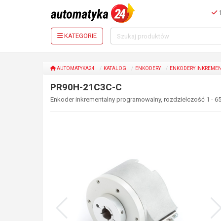
1
KATEGORIE
AUTOMATYKA24
KATALOG
ENKODERY
ENKODERY INKREME
PR90H-21C3C-C
Enkoder inkrementalny programowalny, rozdzielczość 1 - 65