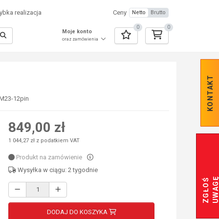
bka realizacja
Ceny
Netto
Brutto
0
0
Moje konto
oraz zamówienia
KONTAKT
 M23-12pin
849,00 zł
1 044,27 zł z podatkiem VAT
Produkt na zamówienie
Wysyłka w ciągu: 2 tygodnie
Z
G
Ł
O
Ś
U
W
A
G
DODAJ DO KOSZYKA