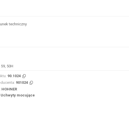
unek techniczny
 59, 50H
ktu:
90.1024
oducenta:
901024
:
HOHNER
Uchwyty mocujące