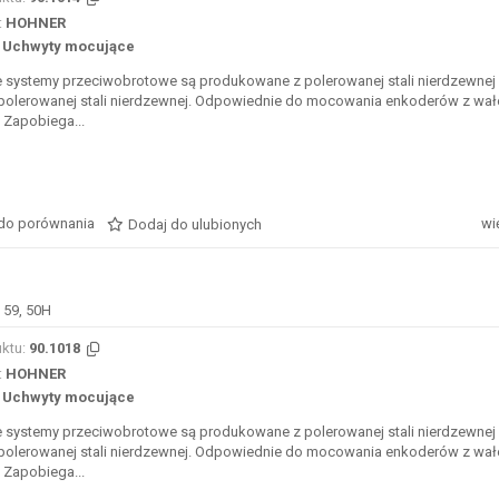
:
HOHNER
Uchwyty mocujące
e systemy przeciwobrotowe są produkowane z polerowanej stali nierdzewnej
 polerowanej stali nierdzewnej. Odpowiednie do mocowania enkoderów z wa
 Zapobiega...
do porównania
wi
Dodaj do ulubionych
 59, 50H
ktu:
90.1018
:
HOHNER
Uchwyty mocujące
e systemy przeciwobrotowe są produkowane z polerowanej stali nierdzewnej
 polerowanej stali nierdzewnej. Odpowiednie do mocowania enkoderów z wa
 Zapobiega...