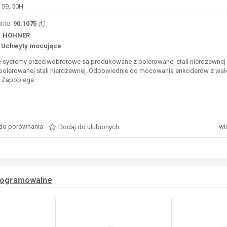
 59, 50H
ktu:
90.1075
:
HOHNER
Uchwyty mocujące
e systemy przeciwobrotowe są produkowane z polerowanej stali nierdzewnej
 polerowanej stali nierdzewnej. Odpowiednie do mocowania enkoderów z wa
 Zapobiega...
do porównania
wi
Dodaj do ulubionych
rogramowalne