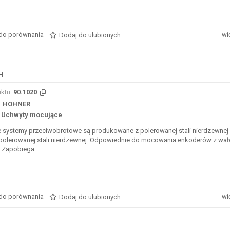
do porównania
wi
Dodaj do ulubionych
H
ktu:
90.1020
:
HOHNER
Uchwyty mocujące
e systemy przeciwobrotowe są produkowane z polerowanej stali nierdzewnej
 polerowanej stali nierdzewnej. Odpowiednie do mocowania enkoderów z wa
 Zapobiega...
do porównania
wi
Dodaj do ulubionych