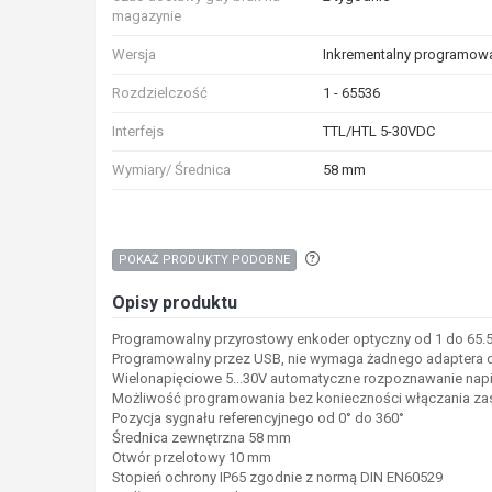
magazynie
Wersja
Inkrementalny programow
Rozdzielczość
1 - 65536
Interfejs
TTL/HTL 5-30VDC
Wymiary/ Średnica
58 mm
Aby wyszukać produkty o p
POKAŻ PRODUKTY PODOBNE
Opisy produktu
Programowalny przyrostowy enkoder optyczny od 1 do 65.
Programowalny przez USB, nie wymaga żadnego adaptera d
Wielonapięciowe 5...30V automatyczne rozpoznawanie napię
Możliwość programowania bez konieczności włączania zas
Pozycja sygnału referencyjnego od 0° do 360°
Średnica zewnętrzna 58 mm
Otwór przelotowy 10 mm
Stopień ochrony IP65 zgodnie z normą DIN EN60529