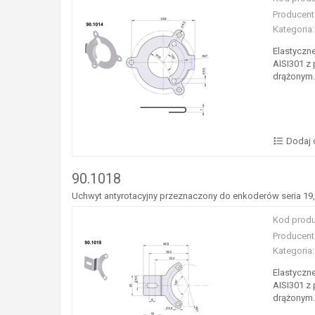
Producent
Kategoria:
Elastyczn
AISI301 z
drążonym.
Dodaj 
90.1018
Uchwyt antyrotacyjny przeznaczony do enkoderów seria 19,
Kod produ
Producent
Kategoria:
Elastyczn
AISI301 z
drążonym.