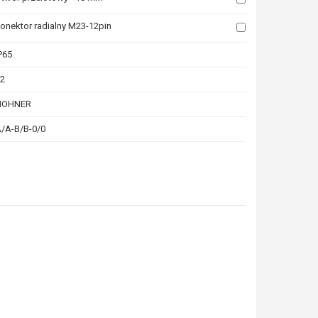
onektor radialny M23-12pin
P65
2
HOHNER
/A-B/B-0/0
la których chcesz zobaczyć podobne produkty. Następnie kliknij ten przyci