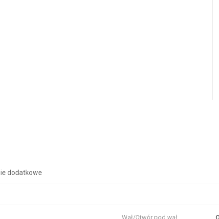
ie dodatkowe
Wał/Otwór pod wał
O