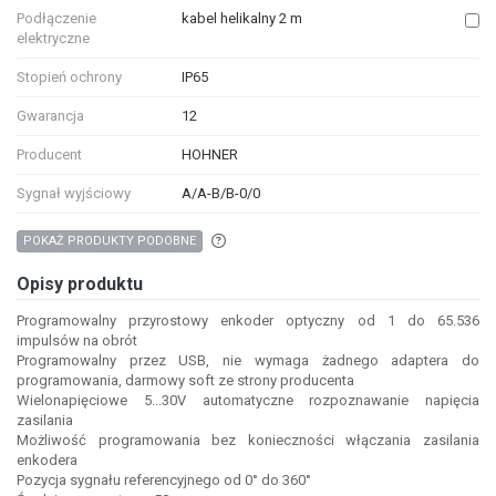
Podłączenie
kabel helikalny 2 m
elektryczne
Stopień ochrony
IP65
Gwarancja
12
Producent
HOHNER
Sygnał wyjściowy
A/A-B/B-0/0
Aby wyszukać produkty o podobnych właśc
POKAŻ PRODUKTY PODOBNE
Opisy produktu
Programowalny przyrostowy enkoder optyczny od 1 do 65.536
impulsów na obrót
Programowalny przez USB, nie wymaga żadnego adaptera do
programowania, darmowy soft ze strony producenta
Wielonapięciowe 5...30V automatyczne rozpoznawanie napięcia
zasilania
Możliwość programowania bez konieczności włączania zasilania
enkodera
Pozycja sygnału referencyjnego od 0° do 360°