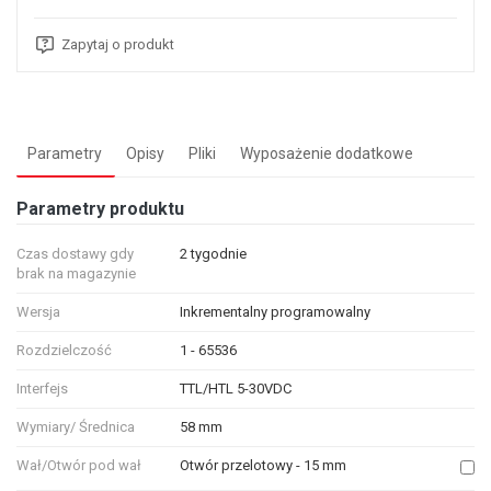
Zapytaj o produkt
Parametry
Opisy
Pliki
Wyposażenie dodatkowe
Parametry produktu
Czas dostawy gdy
2 tygodnie
brak na magazynie
Wersja
Inkrementalny programowalny
Rozdzielczość
1 - 65536
Interfejs
TTL/HTL 5-30VDC
Wymiary/ Średnica
58 mm
Wał/Otwór pod wał
Otwór przelotowy - 15 mm