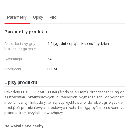
Parametry
Opisy
Pliki
Parametry produktu
Czas dostawy gdy
4-5 tygodni / opcja ekspres 1 tydzień
brak na magazynie
Gwarancja
24
Producent
ELTRA
Opisy produktu
Enkodery
EL 58 - ER 58 - EH53
(średnica 58 mm), przeznaczone są do
zastosowań przemysłowych o wysokich wymaganiach odporności
mechanicznej. Enkodery te są zaprojektowane do obsługi wysokich
obciążeń promieniowych i osiowych wału i mogą być montowane za
pomocą kołnierzy lub serwozłączy.
Najważniejsze cechy: