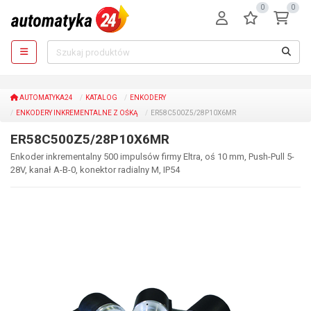
0
0
AUTOMATYKA24
KATALOG
ENKODERY
ENKODERY INKREMENTALNE Z OŚKĄ
ER58C500Z5/28P10X6MR
ER58C500Z5/28P10X6MR
Enkoder inkrementalny 500 impulsów firmy Eltra, oś 10 mm, Push-Pull 5-
28V, kanał A-B-0, konektor radialny M, IP54