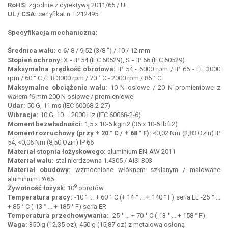
RoHS:
zgodnie z dyrektywą 2011/65 / UE
UL / CSA:
certyfikat n. E212495
Specyfikacja mechaniczna:
Średnica wału:
o 6/ 8 / 9,52 (3/8 ”) / 10 / 12 mm
Stopień ochrony:
X = IP 54 (IEC 60529), S = IP 66 (IEC 60529)
Maksymalna prędkość obrotowa:
IP 54 - 6000 rpm / IP 66 - EL 3000
rpm / 60 ° C / ER 3000 rpm / 70 ° C - 2000 rpm / 85 ° C
Maksymalne obciążenie wału:
10 N osiowe / 20 N promieniowe z
wałem ř6 mm 200 N osiowe / promieniowe
Udar:
50 G, 11 ms (IEC 60068-2-27)
Wibracje:
10 G, 10 ... 2000 Hz (IEC 60068-2-6)
Moment bezwładności:
1,5 x 10-6 kgm2 (36 x 10-6 lbft2)
Moment rozruchowy (przy + 20 ° C / + 68 ° F):
<0,02 Nm (2,83 Ozin) IP
54, <0,06 Nm (8,50 Ozin) IP 66
Materiał stopnia łożyskowego:
aluminium EN-AW 2011
Materiał wału:
stal nierdzewna 1.4305 / AISI 303
Materiał obudowy:
wzmocnione włóknem szklanym / malowane
aluminium PA66
9
Żywotność łożysk:
10
obrotów
Temperatura pracy:
-10 ° ... + 60 ° C (+ 14 ° ... + 140 ° F) seria EL -25 ° ...
+ 85 ° C (-13 ° ... + 185 ° F) seria ER
Temperatura przechowywania:
-25 ° ... + 70 ° C (-13 ° ... + 158 ° F)
Waga:
350 g (12,35 oz), 450 g (15,87 oz) z metalową osłoną