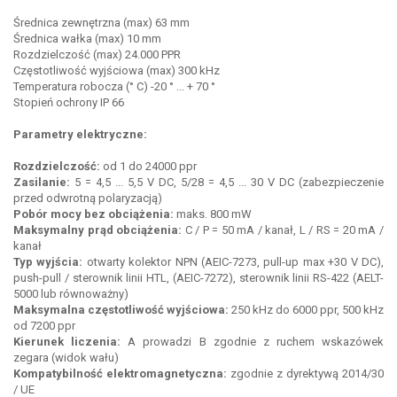
Średnica zewnętrzna (max) 63 mm
Średnica wałka (max) 10 mm
Rozdzielczość (max) 24.000 PPR
Częstotliwość wyjściowa (max) 300 kHz
Temperatura robocza (° C) -20 ° ... + 70 °
Stopień ochrony IP 66
Parametry elektryczne:
Rozdzielczość:
od 1 do 24000 ppr
Zasilanie:
5 = 4,5 ... 5,5 V DC, 5/28 = 4,5 ... 30 V DC (zabezpieczenie
przed odwrotną polaryzacją)
Pobór mocy bez obciążenia:
maks. 800 mW
Maksymalny prąd obciążenia:
C / P = 50 mA / kanał, L / RS = 20 mA /
kanał
Typ wyjścia:
otwarty kolektor NPN (AEIC-7273, pull-up max +30 V DC),
push-pull / sterownik linii HTL, (AEIC-7272), sterownik linii RS-422 (AELT-
5000 lub równoważny)
Maksymalna częstotliwość wyjściowa:
250 kHz do 6000 ppr, 500 kHz
od 7200 ppr
Kierunek liczenia:
A prowadzi B zgodnie z ruchem wskazówek
zegara (widok wału)
Kompatybilność elektromagnetyczna:
zgodnie z dyrektywą 2014/30
/ UE