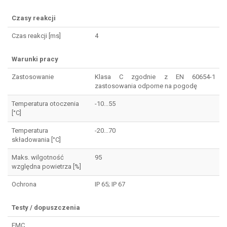
Czasy reakcji
Czas reakcji [ms]
4
Warunki pracy
Zastosowanie
Klasa C zgodnie z EN 60654-1
zastosowania odporne na pogodę
Temperatura otoczenia
-10...55
[°C]
Temperatura
-20...70
składowania [°C]
Maks. wilgotność
95
względna powietrza [%]
Ochrona
IP 65; IP 67
Testy / dopuszczenia
EMC