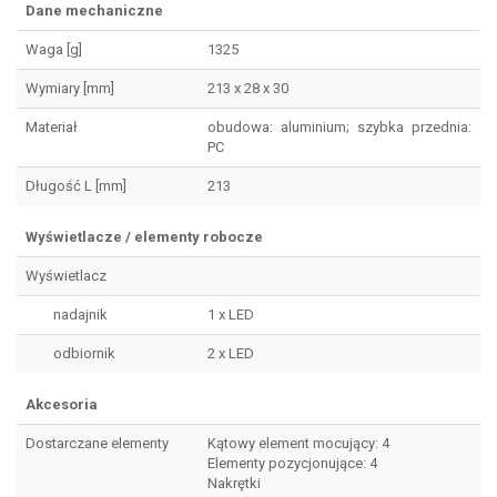
Dane mechaniczne
Waga [g]
1325
Wymiary [mm]
213 x 28 x 30
Materiał
obudowa: aluminium; szybka przednia:
PC
Długość L [mm]
213
Wyświetlacze / elementy robocze
Wyświetlacz
nadajnik
1 x LED
odbiornik
2 x LED
Akcesoria
Dostarczane elementy
Kątowy element mocujący: 4
Elementy pozycjonujące: 4
Nakrętki