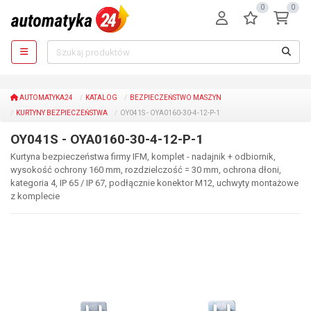
0
0
AUTOMATYKA24
KATALOG
BEZPIECZEŃSTWO MASZYN
KURTYNY BEZPIECZEŃSTWA
OY041S - OYA0160-30-4-12-P-1
OY041S - OYA0160-30-4-12-P-1
Kurtyna bezpieczeństwa firmy IFM, komplet - nadajnik + odbiornik,
wysokość ochrony 160 mm, rozdzielczość = 30 mm, ochrona dłoni,
kategoria 4, IP 65 / IP 67, podłącznie konektor M12, uchwyty montażowe
z komplecie