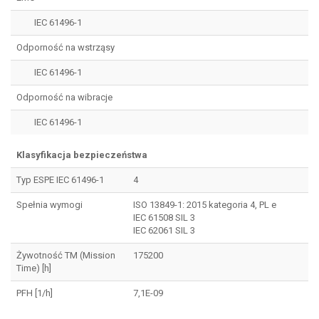
IEC 61496-1
Odporność na wstrząsy
IEC 61496-1
Odporność na wibracje
IEC 61496-1
Klasyfikacja bezpieczeństwa
Typ ESPE IEC 61496-1
4
Spełnia wymogi
ISO 13849-1: 2015 kategoria 4, PL e
IEC 61508 SIL 3
IEC 62061 SIL 3
Żywotność TM (Mission
175200
Time) [h]
PFH [1/h]
7,1E-09