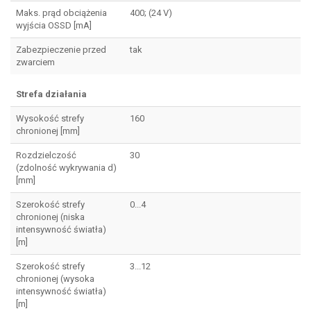
Maks. prąd obciążenia
400; (24 V)
wyjścia OSSD [mA]
Zabezpieczenie przed
tak
zwarciem
Strefa działania
Wysokość strefy
160
chronionej [mm]
Rozdzielczość
30
(zdolność wykrywania d)
[mm]
Szerokość strefy
0...4
chronionej (niska
intensywność światła)
[m]
Szerokość strefy
3...12
chronionej (wysoka
intensywność światła)
[m]