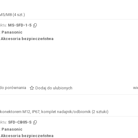
M5/M8 (4 szt.)
ktu:
MS-SFD-1-5
:
Panasonic
Akcesoria bezpieczeństwa
do porównania
wi
Dodaj do ulubionych
 konektorem M12, IP67, komplet nadajnik/odbiornik (2 sztuki)
ktu:
SFD-CB05-S
:
Panasonic
Akcesoria bezpieczeństwa