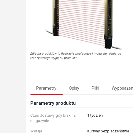
Zdjęcia produktów to ilustracje poglądowe i mogą się różnić od
rzeczywistego wyglądu produktu.
Parametry
Opisy
Pliki
Wyposażen
Parametry produktu
Czas dostawy gdy brak na
1 tydzień
magazynie
Wersja
Kurtyny bezpieczeństwa