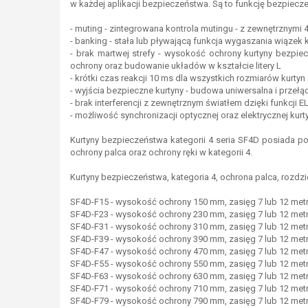
w każdej aplikacji bezpieczeństwa. Są to funkcję bezpiecz
- muting - zintegrowana kontrola mutingu - z zewnętrznymi
- banking - stała lub pływającą funkcja wygaszania wiązek
- brak martwej strefy - wysokość ochrony kurtyny bezpi
ochrony oraz budowanie układów w kształcie litery L
- krótki czas reakcji 10 ms dla wszystkich rozmiarów kurtyn
- wyjścia bezpieczne kurtyny - budowa uniwersalna i przeł
- brak interferencji z zewnętrznym światłem dzięki funkcji
- możliwość synchronizacji optycznej oraz elektrycznej ku
Kurtyny bezpieczeństwa kategorii 4 seria SF4D posiada pod
ochrony palca oraz ochrony ręki w kategorii 4.
Kurtyny bezpieczeństwa, kategoria 4, ochrona palca, rozdz
SF4D-F15 - wysokość ochrony 150 mm, zasięg 7 lub 12 me
SF4D-F23 - wysokość ochrony 230 mm, zasięg 7 lub 12 me
SF4D-F31 - wysokość ochrony 310 mm, zasięg 7 lub 12 me
SF4D-F39 - wysokość ochrony 390 mm, zasięg 7 lub 12 me
SF4D-F47 - wysokość ochrony 470 mm, zasięg 7 lub 12 me
SF4D-F55 - wysokość ochrony 550 mm, zasięg 7 lub 12 me
SF4D-F63 - wysokość ochrony 630 mm, zasięg 7 lub 12 me
SF4D-F71 - wysokość ochrony 710 mm, zasięg 7 lub 12 me
SF4D-F79 - wysokość ochrony 790 mm, zasięg 7 lub 12 me