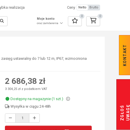
bka realizacja
Ceny
Netto
Brutto
0
0
Moje konto
oraz zamówienia
KONTAKT
 zasięg ustawialny do 7 lub 12 m, IP67, wzmocniona
2 686,38 zł
3 304,25 zł z podatkiem VAT
Dostępny na magazynie (1 szt.)
Wysyłka w ciągu 24-48h
Z
G
Ł
O
Ś
U
W
A
G