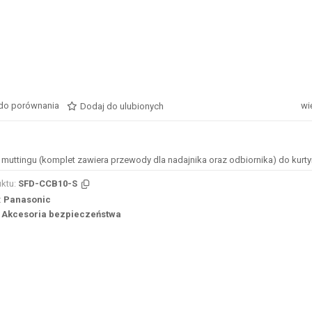
do porównania
wi
Dodaj do ulubionych
 muttingu (komplet zawiera przewody dla nadajnika oraz odbiornika) do kurt
ktu:
SFD-CCB10-S
:
Panasonic
Akcesoria bezpieczeństwa