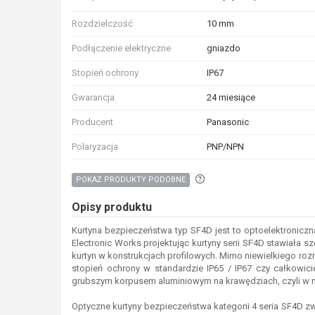
Rozdzielczość
10 mm
Podłączenie elektryczne
gniazdo
Stopień ochrony
IP67
Gwarancja
24 miesiące
Producent
Panasonic
Polaryzacja
PNP/NPN
Aby wyszukać produkty o p
POKAŻ PRODUKTY PODOBNE
Opisy produktu
Kurtyna bezpieczeństwa typ SF4D jest to optoelektroniczn
Electronic Works projektując kurtyny serii SF4D stawiała 
kurtyn w konstrukcjach profilowych. Mimo niewielkiego ro
stopień ochrony w standardzie IP65 / IP67 czy całkowic
grubszym korpusem aluminiowym na krawędziach, czyli w mi
Optyczne kurtyny bezpieczeństwa kategorii 4 seria SF4D z