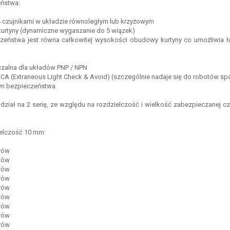
eństwa:
 4 czujnikami w układzie równoległym lub krzyżowym
 kurtyny (dynamiczne wygaszanie do 5 wiązek)
eczeństwa jest równa całkowitej wysokości obudowy kurtyny co umożliwia ł
ączalna dla układów PNP / NPN
 ELCA (Extraneous Light Check & Avoid) (szczególnie nadaje się do robotów s
rtyn bezpieczeństwa
ział na 2 serię, ze względu na rozdzielczość i wielkość zabezpieczanej czę
ielczość 10 mm:
trów
trów
trów
trów
trów
trów
trów
trów
trów