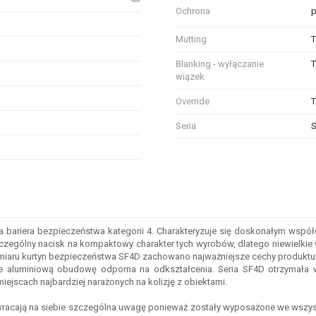
Ochrona
p
Mutting
T
Blanking - wyłączanie
T
wiązek
Override
T
Seria
odobnych właściwościach technicznych, zaznacz pole obok tych atrybutów, d
a bariera bezpieczeństwa kategorii 4. Charakteryzuje się doskonałym wspó
szczególny nacisk na kompaktowy charakter tych wyrobów, dlatego niewielkie
zmiaru kurtyn bezpieczeństwa SF4D zachowano najważniejsze cechy produktu 
ie aluminiową obudowę odporna na odkształcenia. Seria SF4D otrzymała wz
ejscach najbardziej narażonych na kolizję z obiektami.
wracają na siebie szczególna uwagę ponieważ zostały wyposażone we wszyst