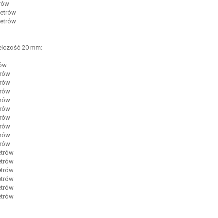
trów
metrów
metrów
ielczość 20 mm:
rów
trów
trów
trów
trów
trów
trów
trów
trów
trów
etrów
etrów
etrów
etrów
etrów
etrów