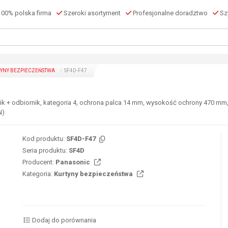
00% polska firma
Szeroki asortyment
Profesjonalne doradztwo
Szy
YNY BEZPIECZEŃSTWA
SF4D-F47
ik + odbiornik, kategoria 4, ochrona palca 14 mm, wysokość ochrony 470 mm,
N)
Kod produktu:
SF4D-F47
Seria produktu:
SF4D
Producent:
Panasonic
Kategoria:
Kurtyny bezpieczeństwa
Dodaj do porównania