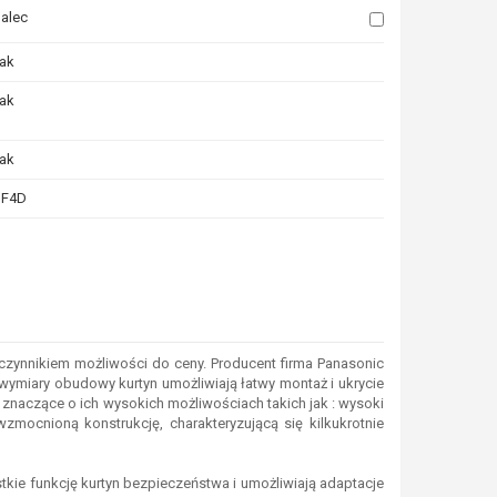
alec
ak
ak
ak
SF4D
la których chcesz zobaczyć podobne produkty. Następnie kliknij ten przyci
łczynnikiem możliwości do ceny. Producent firma Panasonic
 wymiary obudowy kurtyn umożliwiają łatwy montaż i ukrycie
znaczące o ich wysokich możliwościach takich jak : wysoki
mocnioną konstrukcję, charakteryzującą się kilkukrotnie
kie funkcję kurtyn bezpieczeństwa i umożliwiają adaptacje