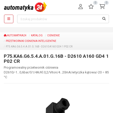
0
0
AUTOMATYKA24
KATALOG
CIŚNIENIE
PRZETWORNIKI CIŚNIENIA INTELIGENTNE
P75.KA6.G6.5.4.A.01.G.16B - D2610 A160 GD4 1 P02 CR
P75.KA6.G6.5.4.A.01.G.16B - D2610 A160 GD4 1
P02 CR
Programowalny przetwornik ciśnienia
D2610/-1...0,6bar/G1/4A/Kl.0,2/Viton/4...20mA/wtyczka kątowa/-20 ÷ 85
°C