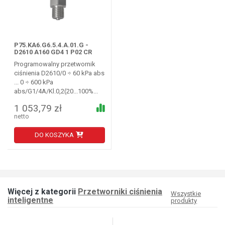
P75.KA6.G6.5.4.A.01.G -
D2610 A160 GD4 1 P02 CR
Programowalny przetwornik
ciśnienia D2610/0 ÷ 60 kPa abs
... 0 ÷ 600 kPa
abs/G1/4A/Kl.0,2(20...100%...
1 053,79 zł
netto
DO KOSZYKA
Więcej z kategorii
Przetworniki ciśnienia
Wszystkie
inteligentne
produkty