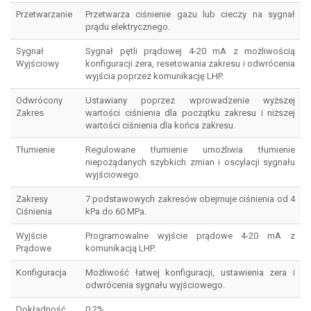
Przetwarzanie
Przetwarza ciśnienie gazu lub cieczy na sygnał
prądu elektrycznego.
Sygnał
Sygnał pętli prądowej 4-20 mA z możliwością
Wyjściowy
konfiguracji zera, resetowania zakresu i odwrócenia
wyjścia poprzez komunikację LHP.
Odwrócony
Ustawiany poprzez wprowadzenie wyższej
Zakres
wartości ciśnienia dla początku zakresu i niższej
wartości ciśnienia dla końca zakresu.
Tłumienie
Regulowane tłumienie umożliwia tłumienie
niepożądanych szybkich zmian i oscylacji sygnału
wyjściowego.
Zakresy
7 podstawowych zakresów obejmuje ciśnienia od 4
Ciśnienia
kPa do 60 MPa.
Wyjście
Programowalne wyjście prądowe 4-20 mA z
Prądowe
komunikacją LHP.
Konfiguracja
Możliwość łatwej konfiguracji, ustawienia zera i
odwrócenia sygnału wyjściowego.
Dokładność
0.2%