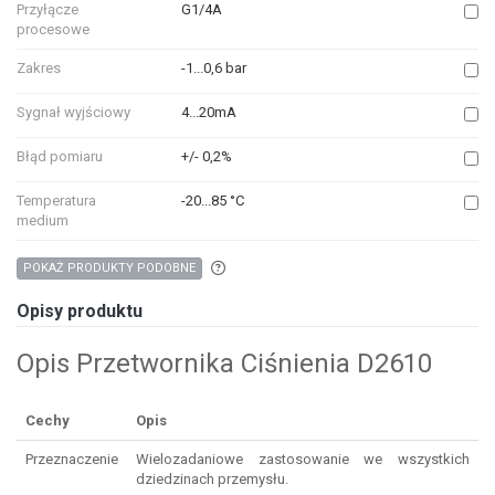
Przyłącze
G1/4A
procesowe
Zakres
-1...0,6 bar
Sygnał wyjściowy
4...20mA
Błąd pomiaru
+/- 0,2%
Temperatura
-20...85 °C
medium
Aby wyszukać produkty o podobnych właśc
POKAŻ PRODUKTY PODOBNE
Opisy produktu
Opis Przetwornika Ciśnienia D2610
Cechy
Opis
Przeznaczenie
Wielozadaniowe zastosowanie we wszystkich
dziedzinach przemysłu.