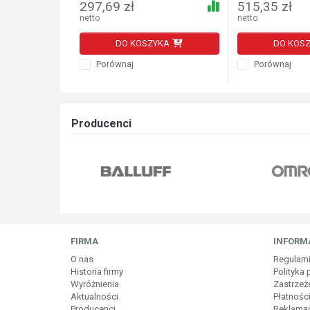
297,69 zł
515,35 zł
netto
netto
DO KOSZYKA
DO KOS
Porównaj
Porównaj
Producenci
FIRMA
INFORM
O nas
Regulam
Historia firmy
Polityka
Wyróżnienia
Zastrzeż
Aktualności
Płatnośc
Producenci
Reklamac