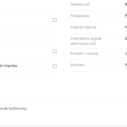
Zestaw LED
B
Polaryzacja
Funkcja wyjścia
Zewnetrzny sygnał
b
sterowania LED
Kontakt z cieczą
c
Budowa
P
ść impulsu
odobnych właściwościach technicznych, zaznacz pole obok tych atrybutów, d
unek techniczny