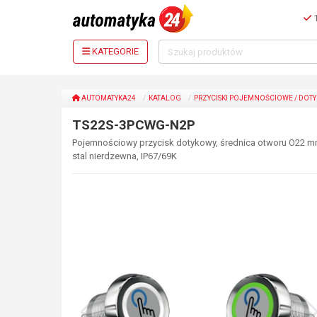
1
KATEGORIE
AUTOMATYKA24
KATALOG
PRZYCISKI POJEMNOŚCIOWE / DOT
TS22S-3PCWG-N2P
Pojemnościowy przycisk dotykowy, średnica otworu O22 mm,
stal nierdzewna, IP67/69K