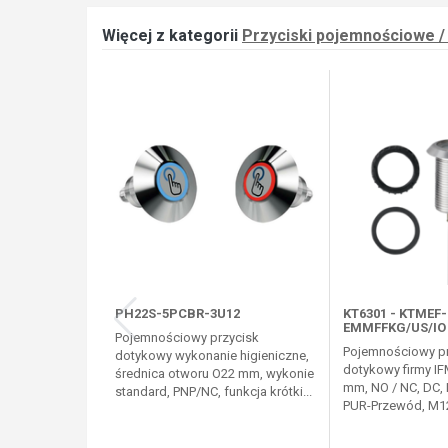
Więcej z kategorii
Przyciski pojemnościowe 
PH22S-5PCBR-3U12
KT6301 - KTMEF-
EMMFFKG/US/IO
Pojemnościowy przycisk
Pojemnościowy pr
dotykowy wykonanie higieniczne,
dotykowy firmy IFM,
średnica otworu O22 mm, wykonie
mm, NO / NC, DC,
standard, PNP/NC, funkcja krótki...
PUR-Przewód, M1