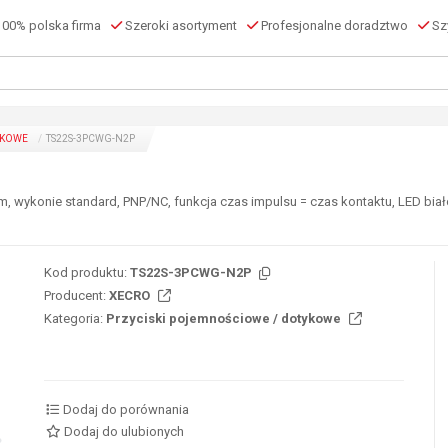
00% polska firma
Szeroki asortyment
Profesjonalne doradztwo
Szy
YKOWE
TS22S-3PCWG-N2P
 wykonie standard, PNP/NC, funkcja czas impulsu = czas kontaktu, LED biało
Kod produktu:
TS22S-3PCWG-N2P
Producent:
XECRO
Kategoria:
Przyciski pojemnościowe / dotykowe
Dodaj do porównania
Dodaj do ulubionych