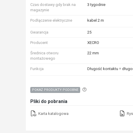
Czas dostawy gdy brak na
3 tygodnie
magazynie
Podłączenie elektryczne
kabel 2 m
Gwarancja
25
Producent
XECRO
Średnica otworu
22 mm
montażowego
Funkcja
Długość kontaktu = długo
Aby wyszukać produkty o p
POKAŻ PRODUKTY PODOBNE
Pliki do pobrania
Karta katalogowa
Rys