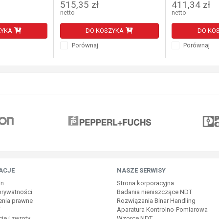
515,35 zł
411,34 zł
netto
netto
ZYKA
DO KOSZYKA
DO KO
Porównaj
Porównaj
ACJE
NASZE SERWISY
in
Strona korporacyjna
 prywatności
Badania nieniszczące NDT
enia prawne
Rozwiązania Binar Handling
i
Aparatura Kontrolno-Pomiarowa
je i zwroty
Wzorce NDT