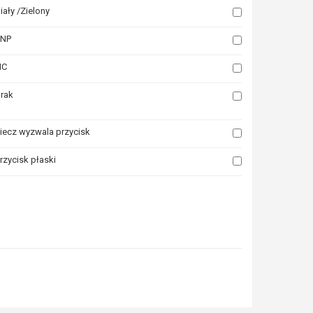
iały /Zielony
PNP
NC
rak
iecz wyzwala przycisk
rzycisk płaski
la których chcesz zobaczyć podobne produkty. Następnie kliknij ten przyci