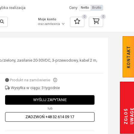
bka realizacja
Ceny
Netto
Brutto
0
0
Moje konto
oraz zamówienia
KONTAKT
/zielony, zasilanie 20-30VDC, 3-przewodowy, kabel 2 m,
Produkt na zamówienie
Wysyłka w ciągu: 3 tygodnie
WYŚLIJ ZAPYTANIE
lub
Z
G
Ł
O
Ś
U
W
A
G
ZADZWOŃ +48 32 614 09 17