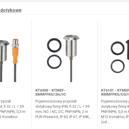
/ dotykowe
KT6300 - KTMEF-
KT6101 - KTME
EMMFFKG/2m/IO
KMMFFKG/US/I
zycisk
Pojemnościowy przycisk
Pojemnościowy 
 fi 32 / L = 39
dotykowy firmy IFM, fi 32 / L = 39
dotykowy firmy I
 PNP/NPN, 0,3 m
mm, NO / NC, DC, PNP/NPN, 2 m
PNP/NPN, 0,3 m
2 Konektor
PUR-Przewód, IP 65, IP 67, IP 69K,...
M12 Konektor, IP 
(od...