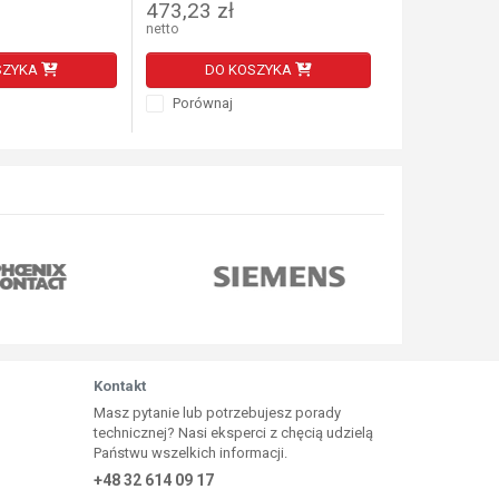
473,23 zł
500,65 zł
netto
netto
SZYKA
DO KOSZYKA
DO K
Porównaj
Porównaj
Kontakt
Masz pytanie lub potrzebujesz porady
technicznej? Nasi eksperci z chęcią udzielą
Państwu wszelkich informacji.
+48 32 614 09 17