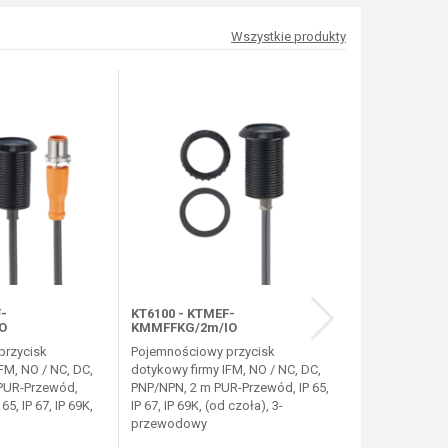
Wszystkie produkty
F-
KT6100 - KTMEF-
KT5020 -
O
KMMFFKG/2m/IO
KTRDHOKGRB
przycisk
Pojemnościowy przycisk
Pojemnościowy
FM, NO / NC, DC,
dotykowy firmy IFM, NO / NC, DC,
dotykowy firmy I
 PUR-Przewód,
PNP/NPN, 2 m PUR-Przewód, IP 65,
mm, normalnie 
65, IP 67, IP 69K,
IP 67, IP 69K, (od czoła), 3-
0,3 m PUR-Prz
przewodowy