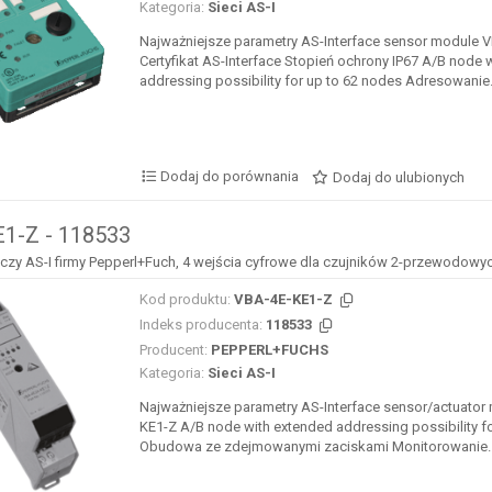
Kategoria:
Sieci AS-I
Najważniejsze parametry AS-Interface sensor module 
Certyfikat AS-Interface Stopień ochrony IP67 A/B node 
addressing possibility for up to 62 nodes Adresowanie.
Dodaj do porównania
Dodaj do ulubionych
1-Z - 118533
y AS-I firmy Pepperl+Fuch, 4 wejścia cyfrowe dla czujników 2-przewodowy
Kod produktu:
VBA-4E-KE1-Z
Indeks producenta:
118533
Producent:
PEPPERL+FUCHS
Kategoria:
Sieci AS-I
Najważniejsze parametry AS-Interface sensor/actuator
KE1-Z A/B node with extended addressing possibility f
Obudowa ze zdejmowanymi zaciskami Monitorowanie..