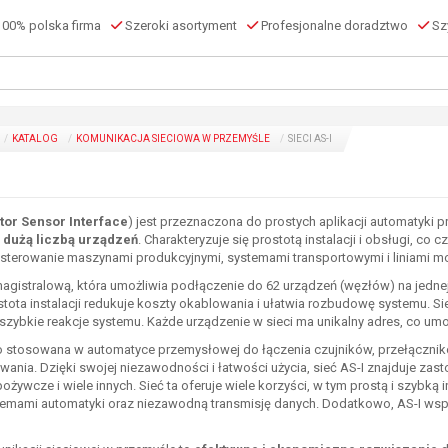
00% polska firma
Szeroki asortyment
Profesjonalne doradztwo
Szy
KATALOG
KOMUNIKACJA SIECIOWA W PRZEMYŚLE
SIECI AS-I
tor Sensor Interface
) jest przeznaczona do prostych aplikacji automatyki
z dużą liczbą urządzeń
. Charakteryzuje się prostotą instalacji i obsługi, co c
 sterowanie maszynami produkcyjnymi, systemami transportowymi i liniami 
 magistralową, która umożliwia podłączenie do 62 urządzeń (węzłów) na jedne
ostota instalacji redukuje koszty okablowania i ułatwia rozbudowę systemu. Si
zybkie reakcje systemu. Każde urządzenie w sieci ma unikalny adres, co umo
ko stosowana w automatyce przemysłowej do łączenia czujników, przełącznik
ania. Dzięki swojej niezawodności i łatwości użycia, sieć AS-I znajduje zast
żywcze i wiele innych. Sieć ta oferuje wiele korzyści, w tym prostą i szybką 
stemami automatyki oraz niezawodną transmisję danych. Dodatkowo, AS-I wspie