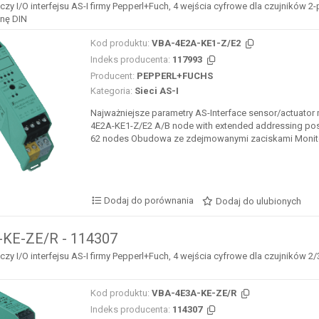
y I/O interfejsu AS-I firmy Pepperl+Fuch, 4 wejścia cyfrowe dla czujników 
nę DIN
Kod produktu:
VBA-4E2A-KE1-Z/E2
Indeks producenta:
117993
Producent:
PEPPERL+FUCHS
Kategoria:
Sieci AS-I
Najważniejsze parametry AS-Interface sensor/actuator
4E2A-KE1-Z/E2 A/B node with extended addressing possi
62 nodes Obudowa ze zdejmowanymi zaciskami Monito
Dodaj do porównania
Dodaj do ulubionych
KE-ZE/R - 114307
y I/O interfejsu AS-I firmy Pepperl+Fuch, 4 wejścia cyfrowe dla czujników
Kod produktu:
VBA-4E3A-KE-ZE/R
Indeks producenta:
114307