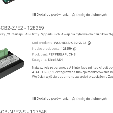
Dodaj do porównania
Dodaj do ulubionych
CB2-Z/E2 - 128259
y I/O interfejsu AS-I firmy Pepperl+Fuch, 4 wejścia cyfrowe dla czujników 
Kod produktu:
VAA-4E4A-CB2-Z/E2
Indeks producenta:
128259
Producent:
PEPPERL+FUCHS
Kategoria:
Sieci AS-I
Najważniejsze parametry AS-Interface printed circuit 
4E4A-CB2-Z/E2 Zintegrowana funkcja monitorowania k
Wejścia i wyjścia odporne na zwarcie i przeciążenie Zasi
Dodaj do porównania
Dodaj do ulubionych
CB-N/E2-S - 127548