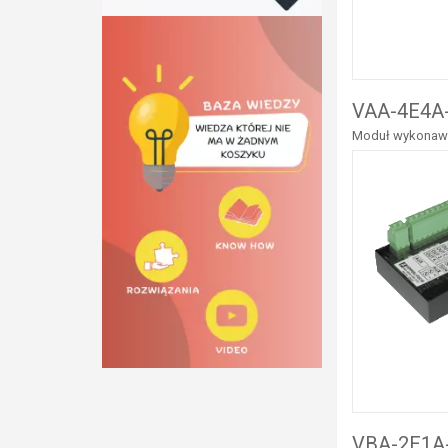
VAA-4E4A-
Moduł wykonawcz
VBA-2E1A-