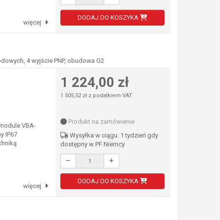
DODAJ DO KOSZYKA
więcej
wodowych, 4 wyjście PNP, obudowa G2
1 224,00 zł
1 505,52 zł z podatkiem VAT
Produkt na zamówienie
 module VBA-
y IP67
Wysyłka w ciągu: 1 tydzień gdy
chniką
dostępny w PF Niemcy
DODAJ DO KOSZYKA
więcej