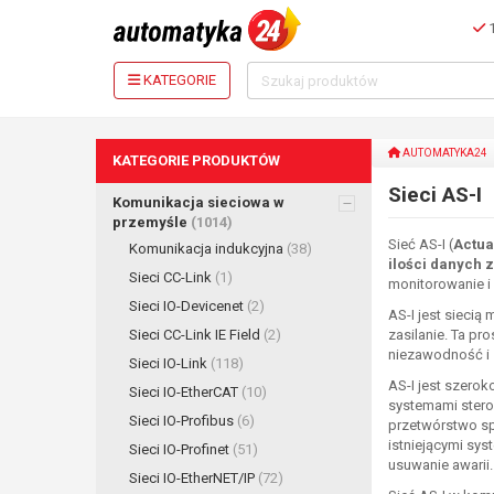
1
KATEGORIE
AUTOMATYKA24
KATEGORIE PRODUKTÓW
Sieci AS-I
Komunikacja sieciowa w
przemyśle
(1014)
Sieć AS-I (
Actua
Komunikacja indukcyjna
(38)
ilości danych 
Sieci CC-Link
(1)
monitorowanie i
Sieci IO-Devicenet
(2)
AS-I jest siecią
Sieci CC-Link IE Field
(2)
zasilanie. Ta pr
niezawodność i s
Sieci IO-Link
(118)
AS-I jest szero
Sieci IO-EtherCAT
(10)
systemami sterow
Sieci IO-Profibus
(6)
przetwórstwo spo
istniejącymi sy
Sieci IO-Profinet
(51)
usuwanie awarii.
Sieci IO-EtherNET/IP
(72)