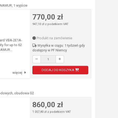
u NAMUR, 1 wyjście
770,00 zł
947,10 zł z podatkiem VAT
Produkt na zamówienie
board VBA-2E1A-
y for up to 62
Wysyłka w ciągu: 1 tydzień gdy
NAMUR...
dostępny w PF Niemcy
DODAJ DO KOSZYKA
więcej
ewodowych, obudowa G2
860,00 zł
1 057,80 zł z podatkiem VAT