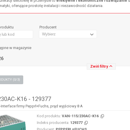
unikacji sieciowej w przemyśle to
efektywne i ekonomiczne rozwiązanie
d
tyki, oferujące prostotę instalacji i niezawodność działania.
produktu
Producent
tępne w magazynie
26
Zwiń filtry
PORÓWNAJ PRODUKTY (
0
/3)
30AC-K16 - 129377
Interface firmy Pepprl+Fuchs, prąd wyjściowy 8 A
Kod produktu:
VAN-115/230AC-K16
Indeks producenta:
129377
Producent:
PEPPERL+FUCHS