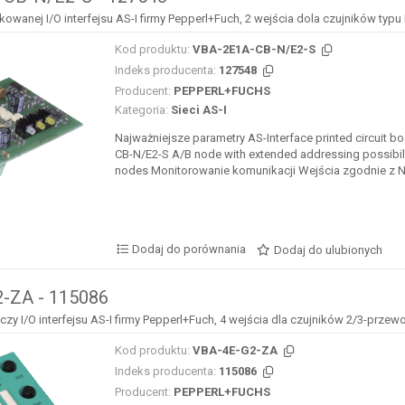
kowanej I/O interfejsu AS-I firmy Pepperl+Fuch, 2 wejścia dola czujników typ
Kod produktu:
VBA-2E1A-CB-N/E2-S
Indeks producenta:
127548
Producent:
PEPPERL+FUCHS
Kategoria:
Sieci AS-I
Najważniejsze parametry AS-Interface printed circuit 
CB-N/E2-S A/B node with extended addressing possibilit
nodes Monitorowanie komunikacji Wejścia zgodnie z 
Dodaj do porównania
Dodaj do ulubionych
-ZA - 115086
y I/O interfejsu AS-I firmy Pepperl+Fuch, 4 wejścia dla czujników 2/3-prz
Kod produktu:
VBA-4E-G2-ZA
Indeks producenta:
115086
Producent:
PEPPERL+FUCHS