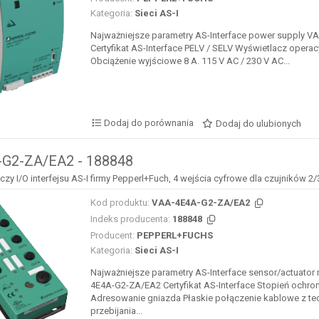
Kategoria:
Sieci AS-I
Najważniejsze parametry AS-Interface power supply 
Certyfikat AS-Interface PELV / SELV Wyświetlacz operac
Obciążenie wyjściowe 8 A. 115 V AC / 230 V AC...
Dodaj do porównania
Dodaj do ulubionych
G2-ZA/EA2 - 188848
y I/O interfejsu AS-I firmy Pepperl+Fuch, 4 wejścia cyfrowe dla czujników 
Kod produktu:
VAA-4E4A-G2-ZA/EA2
Indeks producenta:
188848
Producent:
PEPPERL+FUCHS
Kategoria:
Sieci AS-I
Najważniejsze parametry AS-Interface sensor/actuator
4E4A-G2-ZA/EA2 Certyfikat AS-Interface Stopień ochron
Adresowanie gniazda Płaskie połączenie kablowe z te
przebijania...