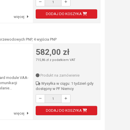
DODAJ DO KOSZYKA
więcej
3-przewodowych PNP, 4 wyjścia PNP
582,00 zł
715,86 zł z podatkiem VAT
Produkt na zamówienie
board module VAA-
omunikacji
Wysyłka w ciągu: 1 tydzień gdy
lanie...
dostępny w PF Niemcy
DODAJ DO KOSZYKA
więcej