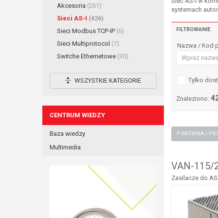
Sieć AS-I w kom
Akcesoria
(261)
systemach automa
Sieci AS-I
(426)
FILTROWANIE
Sieci Modbus TCP-IP
(6)
Sieci Multiprotocol
(7)
Nazwa / Kod 
Switche Ethernetowe
(30)
Tylko dos
WSZYSTKIE KATEGORIE
4
Znaleziono:
CENTRUM WIEDZY
Baza wiedzy
Multimedia
VAN-115/2
Zasilacze do AS-