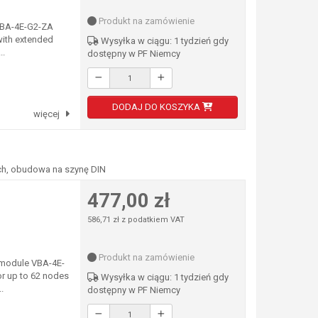
Produkt na zamówienie
VBA-4E-G2-ZA
with extended
Wysyłka w ciągu: 1 tydzień gdy
..
dostępny w PF Niemcy
DODAJ DO KOSZYKA
więcej
ch, obudowa na szynę DIN
477,00 zł
586,71 zł z podatkiem VAT
Produkt na zamówienie
 module VBA-4E-
or up to 62 nodes
Wysyłka w ciągu: 1 tydzień gdy
.
dostępny w PF Niemcy