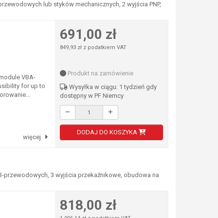
2-przewodowych lub styków mechanicznych, 2 wyjścia PNP,
691,00 zł
849,93 zł z podatkiem VAT
Produkt na zamówienie
 module VBA-
bility for up to
Wysyłka w ciągu: 1 tydzień gdy
rowanie...
dostępny w PF Niemcy
DODAJ DO KOSZYKA
więcej
 2/3-przewodowych, 3 wyjścia przekaźnikowe, obudowa na
818,00 zł