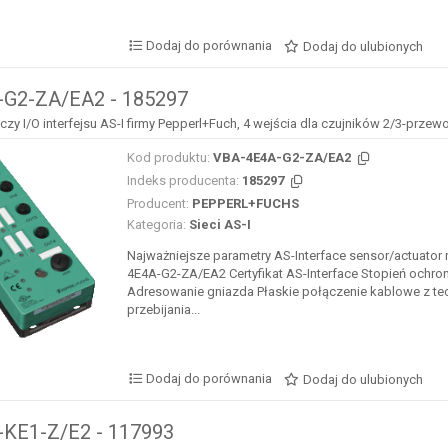
Dodaj do porównania
Dodaj do ulubionych
G2-ZA/EA2 - 185297
y I/O interfejsu AS-I firmy Pepperl+Fuch, 4 wejścia dla czujników 2/3-prze
Kod produktu:
VBA-4E4A-G2-ZA/EA2
Indeks producenta:
185297
Producent:
PEPPERL+FUCHS
Kategoria:
Sieci AS-I
Najważniejsze parametry AS-Interface sensor/actuator
4E4A-G2-ZA/EA2 Certyfikat AS-Interface Stopień ochron
Adresowanie gniazda Płaskie połączenie kablowe z te
przebijania...
Dodaj do porównania
Dodaj do ulubionych
KE1-Z/E2 - 117993