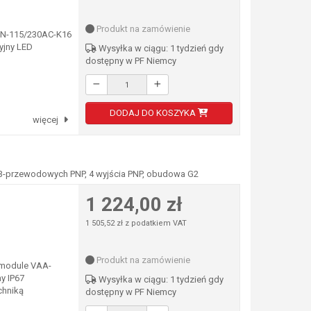
Produkt na zamówienie
VAN-115/230AC-K16
yjny LED
Wysyłka w ciągu: 1 tydzień gdy
dostępny w PF Niemcy
DODAJ DO KOSZYKA
więcej
2/3-przewodowych PNP, 4 wyjścia PNP, obudowa G2
1 224,00 zł
1 505,52 zł z podatkiem VAT
Produkt na zamówienie
 module VAA-
y IP67
Wysyłka w ciągu: 1 tydzień gdy
chniką
dostępny w PF Niemcy