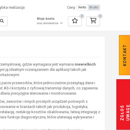
bka realizacja
Ceny
Netto
Brutto
0
0
Moje konto
oraz zamówienia
KONTAKT
 przemysłowej, gdzie wymagana jest wymiana
niewielkich
zyni ją idealnym rozwiązaniem dla aplikacji takich jak
montażowymi.
j parze przewodów, które jednocześnie przesyłają dane i
eć AS-I korzysta z cyfrowej transmisji danych, co zapewnia
żliwia precyzyjne sterowanie i monitorowanie.
ów, zaworów i innych prostych urządzeń polowych z
osowanie w branżach takich jak produkcja, logistyka,
Z
G
Ł
O
Ś
U
W
A
G
instalację, redukcję kosztów okablowania, łatwą integrację z
ra funkcje diagnostyczne, które ułatwiają wykrywanie i