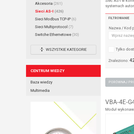
Sieć AS-I w kom
Akcesoria
(261)
systemach automa
Sieci AS-I
(426)
FILTROWANIE
Sieci Modbus TCP-IP
(6)
Sieci Multiprotocol
(7)
Nazwa / Kod 
Switche Ethernetowe
(30)
Tylko dos
WSZYSTKIE KATEGORIE
4
Znaleziono:
CENTRUM WIEDZY
Baza wiedzy
Multimedia
VBA-4E-G4
Moduł wykonawcz