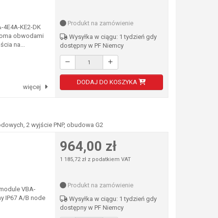
Produkt na zamówienie
AA-4E4A-KE2-DK
dwoma obwodami
Wysyłka w ciągu: 1 tydzień gdy
ścia na...
dostępny w PF Niemcy
DODAJ DO KOSZYKA
więcej
wodowych, 2 wyjście PNP, obudowa G2
964,00 zł
1 185,72 zł z podatkiem VAT
Produkt na zamówienie
 module VBA-
ny IP67 A/B node
Wysyłka w ciągu: 1 tydzień gdy
dostępny w PF Niemcy