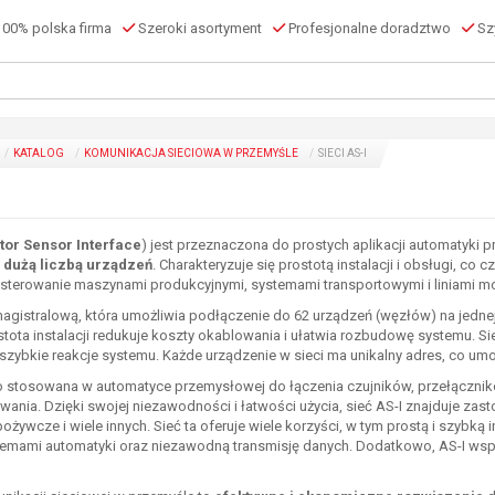
00% polska firma
Szeroki asortyment
Profesjonalne doradztwo
Szy
KATALOG
KOMUNIKACJA SIECIOWA W PRZEMYŚLE
SIECI AS-I
tor Sensor Interface
) jest przeznaczona do prostych aplikacji automatyki
z dużą liczbą urządzeń
. Charakteryzuje się prostotą instalacji i obsługi, co c
 sterowanie maszynami produkcyjnymi, systemami transportowymi i liniami 
 magistralową, która umożliwia podłączenie do 62 urządzeń (węzłów) na jedne
ostota instalacji redukuje koszty okablowania i ułatwia rozbudowę systemu. Si
zybkie reakcje systemu. Każde urządzenie w sieci ma unikalny adres, co umo
ko stosowana w automatyce przemysłowej do łączenia czujników, przełącznik
ania. Dzięki swojej niezawodności i łatwości użycia, sieć AS-I znajduje zast
żywcze i wiele innych. Sieć ta oferuje wiele korzyści, w tym prostą i szybką 
stemami automatyki oraz niezawodną transmisję danych. Dodatkowo, AS-I wspie