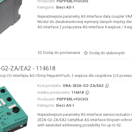
Producent:
PEPPERL+FUCHS
Kategoria:
Sieci AS-I
Najważniejsze parametry AS-Interface data coupler V
Moduł do dwukierunkowej wymiany danych między 
AS-Interface 2 połączenia AS-Interface 4 wejścia / 4 wyj
Dodaj do porównania
Dodaj do ulubionych
G2-ZA/EA2 - 114618
y I/O interfejsu AS-I firmy Pepperl+Fuch, 2 wejścia dla czujników 2/3-prze
Kod produktu:
VBA-2E2A-G2-ZA/EA2
Indeks producenta:
114618
Producent:
PEPPERL+FUCHS
Kategoria:
Sieci AS-I
Najważniejsze parametry AS-Interface sensor/actuator
2E2A-G2-ZA/EA2 Certyfikat AS-Interface Stopień ochro
with extended addressing possibility for up to 62...