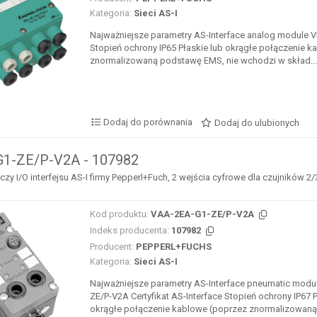
Kategoria:
Sieci AS-I
Najważniejsze parametry AS-Interface analog module 
Stopień ochrony IP65 Płaskie lub okrągłe połączenie 
znormalizowaną podstawę EMS, nie wchodzi w skład...
Dodaj do porównania
Dodaj do ulubionych
1-ZE/P-V2A - 107982
y I/O interfejsu AS-I firmy Pepperl+Fuch, 2 wejścia cyfrowe dla czujników
Kod produktu:
VAA-2EA-G1-ZE/P-V2A
Indeks producenta:
107982
Producent:
PEPPERL+FUCHS
Kategoria:
Sieci AS-I
Najważniejsze parametry AS-Interface pneumatic mod
ZE/P-V2A Certyfikat AS-Interface Stopień ochrony IP67 P
okrągłe połączenie kablowe (poprzez znormalizowaną