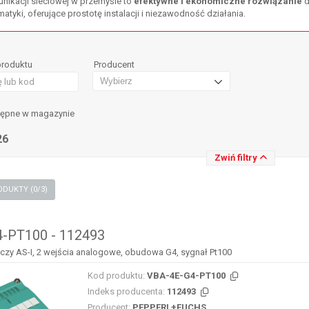
unikacji sieciowej w przemyśle to
efektywne i ekonomiczne rozwiązanie
d
tyki, oferujące prostotę instalacji i niezawodność działania.
produktu
Producent
tępne w magazynie
26
Zwiń filtry
PORÓWNAJ PRODUKTY (
0
/3)
-PT100 - 112493
y AS-I, 2 wejścia analogowe, obudowa G4, sygnał Pt100
Kod produktu:
VBA-4E-G4-PT100
Indeks producenta:
112493
Producent:
PEPPERL+FUCHS