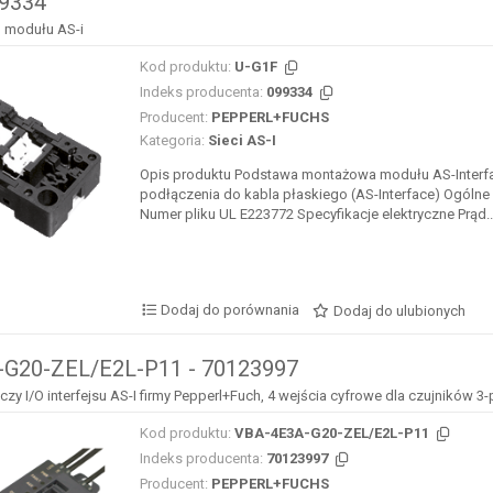
99334
 modułu AS-i
Kod produktu:
U-G1F
Indeks producenta:
099334
Producent:
PEPPERL+FUCHS
Kategoria:
Sieci AS-I
Opis produktu Podstawa montażowa modułu AS-Interf
podłączenia do kabla płaskiego (AS-Interface) Ogólne
Numer pliku UL E223772 Specyfikacje elektryczne Prąd..
Dodaj do porównania
Dodaj do ulubionych
G20-ZEL/E2L-P11 - 70123997
y I/O interfejsu AS-I firmy Pepperl+Fuch, 4 wejścia cyfrowe dla czujników 
Kod produktu:
VBA-4E3A-G20-ZEL/E2L-P11
Indeks producenta:
70123997
Producent:
PEPPERL+FUCHS