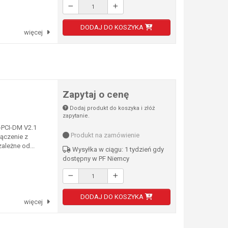
DODAJ DO KOSZYKA
więcej
Zapytaj o cenę
Dodaj produkt do koszyka i złóż
zapytanie.
-PCI-DM V2.1
Produkt na zamówienie
ączenie z
zależne od...
Wysyłka w ciągu: 1 tydzień gdy
dostępny w PF Niemcy
DODAJ DO KOSZYKA
więcej