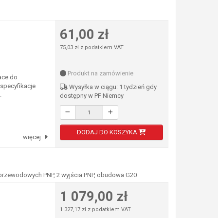
61,00 zł
75,03 zł z podatkiem VAT
Produkt na zamówienie
ace do
 specyfikacje
Wysyłka w ciągu: 1 tydzień gdy
.
dostępny w PF Niemcy
DODAJ DO KOSZYKA
więcej
3-przewodowych PNP, 2 wyjścia PNP, obudowa G20
1 079,00 zł
1 327,17 zł z podatkiem VAT