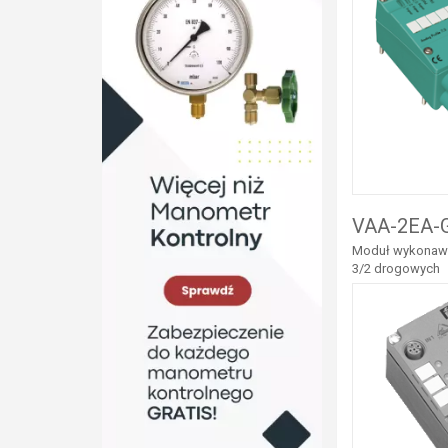
VAA-2EA-G
Moduł wykonawcz
3/2 drogowych