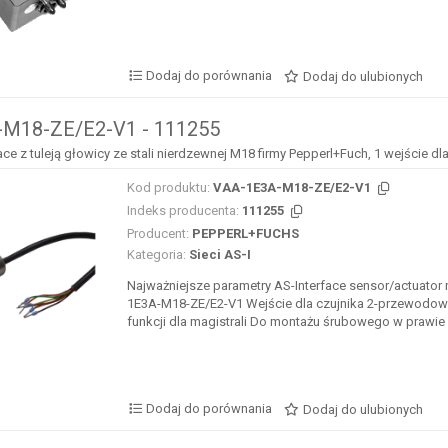
Dodaj do porównania
Dodaj do ulubionych
M18-ZE/E2-V1 - 111255
ce z tuleją głowicy ze stali nierdzewnej M18 firmy Pepperl+Fuch, 1 wejście 
Kod produktu:
VAA-1E3A-M18-ZE/E2-V1
Indeks producenta:
111255
Producent:
PEPPERL+FUCHS
Kategoria:
Sieci AS-I
Najważniejsze parametry AS-Interface sensor/actuator
1E3A-M18-ZE/E2-V1 Wejście dla czujnika 2-przewodo
funkcji dla magistrali Do montażu śrubowego w prawie 
Dodaj do porównania
Dodaj do ulubionych