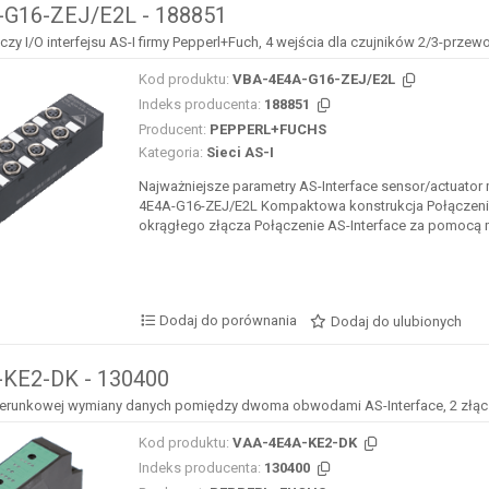
G16-ZEJ/E2L - 188851
y I/O interfejsu AS-I firmy Pepperl+Fuch, 4 wejścia dla czujników 2/3-prze
Kod produktu:
VBA-4E4A-G16-ZEJ/E2L
Indeks producenta:
188851
Producent:
PEPPERL+FUCHS
Kategoria:
Sieci AS-I
Najważniejsze parametry AS-Interface sensor/actuator
4E4A-G16-ZEJ/E2L Kompaktowa konstrukcja Połączen
okrągłego złącza Połączenie AS-Interface za pomocą m
Dodaj do porównania
Dodaj do ulubionych
KE2-DK - 130400
runkowej wymiany danych pomiędzy dwoma obwodami AS-Interface, 2 złącza A
Kod produktu:
VAA-4E4A-KE2-DK
Indeks producenta:
130400