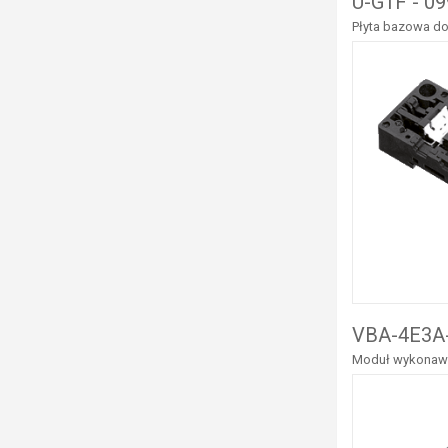
U-G1F - 0
Płyta bazowa do
VBA-4E3A-
Moduł wykonawcz