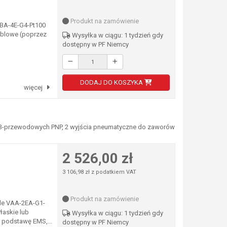
Produkt na zamówienie
VBA-4E-G4-Pt100
kablowe (poprzez
Wysyłka w ciągu: 1 tydzień gdy
dostępny w PF Niemcy
DODAJ DO KOSZYKA
więcej
 2/3-przewodowych PNP, 2 wyjścia pneumatyczne do zaworów
2 526,00 zł
3 106,98 zł z podatkiem VAT
Produkt na zamówienie
ule VAA-2EA-G1-
łaskie lub
Wysyłka w ciągu: 1 tydzień gdy
 podstawę EMS,...
dostępny w PF Niemcy