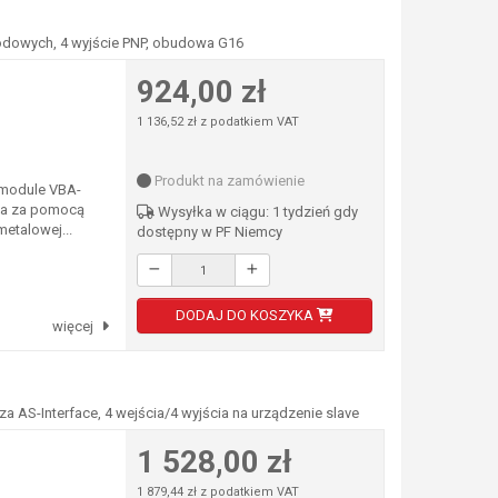
wodowych, 4 wyjście PNP, obudowa G16
924,00 zł
1 136,52 zł z podatkiem VAT
Produkt na zamówienie
 module VBA-
ia za pomocą
Wysyłka w ciągu: 1 tydzień gdy
etalowej...
dostępny w PF Niemcy
DODAJ DO KOSZYKA
więcej
S-Interface, 4 wejścia/4 wyjścia na urządzenie slave
1 528,00 zł
1 879,44 zł z podatkiem VAT