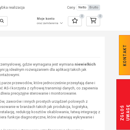
bka realizacja
Ceny
Netto
Brutto
0
0
Moje konto
oraz zamówienia
KONTAKT
 przemysłowej, gdzie wymagana jest wymiana
niewielkich
zyni ją idealnym rozwiązaniem dla aplikacji takich jak
montażowymi.
j parze przewodów, które jednocześnie przesyłają dane i
eć AS-I korzysta z cyfrowej transmisji danych, co zapewnia
żliwia precyzyjne sterowanie i monitorowanie.
ów, zaworów i innych prostych urządzeń polowych z
osowanie w branżach takich jak produkcja, logistyka,
Z
G
Ł
O
Ś
U
W
A
G
instalację, redukcję kosztów okablowania, łatwą integrację z
ra funkcje diagnostyczne, które ułatwiają wykrywanie i