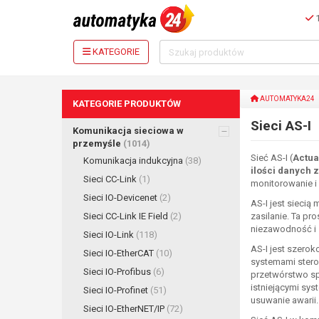
1
KATEGORIE
AUTOMATYKA24
KATEGORIE PRODUKTÓW
Sieci AS-I
Komunikacja sieciowa w
przemyśle
(1014)
Sieć AS-I (
Actua
Komunikacja indukcyjna
(38)
ilości danych 
Sieci CC-Link
(1)
monitorowanie i
Sieci IO-Devicenet
(2)
AS-I jest siecią
Sieci CC-Link IE Field
(2)
zasilanie. Ta pr
niezawodność i s
Sieci IO-Link
(118)
AS-I jest szero
Sieci IO-EtherCAT
(10)
systemami sterow
Sieci IO-Profibus
(6)
przetwórstwo spo
istniejącymi sy
Sieci IO-Profinet
(51)
usuwanie awarii.
Sieci IO-EtherNET/IP
(72)