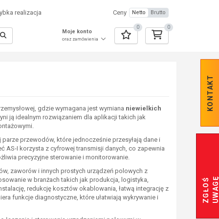
bka realizacja
Ceny
Netto
Brutto
0
0
Moje konto
oraz zamówienia
KONTAKT
 przemysłowej, gdzie wymagana jest wymiana
niewielkich
zyni ją idealnym rozwiązaniem dla aplikacji takich jak
montażowymi.
j parze przewodów, które jednocześnie przesyłają dane i
eć AS-I korzysta z cyfrowej transmisji danych, co zapewnia
żliwia precyzyjne sterowanie i monitorowanie.
ów, zaworów i innych prostych urządzeń polowych z
osowanie w branżach takich jak produkcja, logistyka,
Z
G
Ł
O
Ś
U
W
A
G
instalację, redukcję kosztów okablowania, łatwą integrację z
ra funkcje diagnostyczne, które ułatwiają wykrywanie i