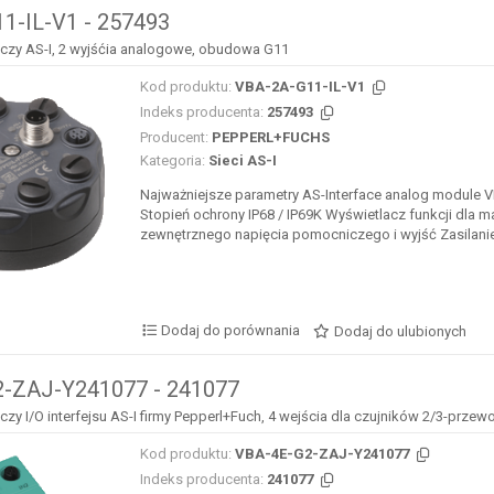
1-IL-V1 - 257493
zy AS-I, 2 wyjśćia analogowe, obudowa G11
Kod produktu:
VBA-2A-G11-IL-V1
Indeks producenta:
257493
Producent:
PEPPERL+FUCHS
Kategoria:
Sieci AS-I
Najważniejsze parametry AS-Interface analog module 
Stopień ochrony IP68 / IP69K Wyświetlacz funkcji dla ma
zewnętrznego napięcia pomocniczego i wyjść Zasilanie 
Dodaj do porównania
Dodaj do ulubionych
-ZAJ-Y241077 - 241077
y I/O interfejsu AS-I firmy Pepperl+Fuch, 4 wejścia dla czujników 2/3-prz
Kod produktu:
VBA-4E-G2-ZAJ-Y241077
Indeks producenta:
241077