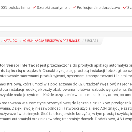
00% polska firma
Szeroki asortyment
Profesjonalne doradztwo
Szy
KATALOG
KOMUNIKACJA SIECIOWA W PRZEMYŚLE
SIECI AS-I
tor Sensor Interface
) jest przeznaczona do prostych aplikacji automatyki
z dużą liczbą urządzeń
. Charakteryzuje się prostotą instalacji i obsługi, co c
 sterowanie maszynami produkcyjnymi, systemami transportowymi i liniami 
 magistralową, która umożliwia podłączenie do 62 urządzeń (węzłów) na jedne
ostota instalacji redukuje koszty okablowania i ułatwia rozbudowę systemu. Si
zybkie reakcje systemu. Każde urządzenie w sieci ma unikalny adres, co umo
ko stosowana w automatyce przemysłowej do łączenia czujników, przełącznik
ania. Dzięki swojej niezawodności i łatwości użycia, sieć AS-I znajduje zast
żywcze i wiele innych. Sieć ta oferuje wiele korzyści, w tym prostą i szybką 
stemami automatyki oraz niezawodną transmisję danych. Dodatkowo, AS-I wspie