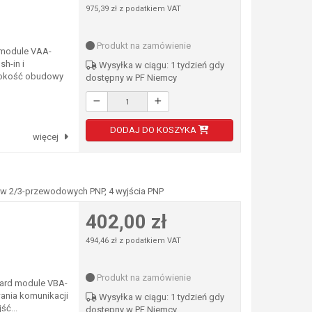
975,39 zł z podatkiem VAT
Produkt na zamówienie
 module VAA-
h-in i
Wysyłka w ciągu: 1 tydzień gdy
rokość obudowy
dostępny w PF Niemcy
DODAJ DO KOSZYKA
więcej
ików 2/3-przewodowych PNP, 4 wyjścia PNP
402,00 zł
494,46 zł z podatkiem VAT
Produkt na zamówienie
board module VBA-
ania komunikacji
Wysyłka w ciągu: 1 tydzień gdy
ść...
dostępny w PF Niemcy