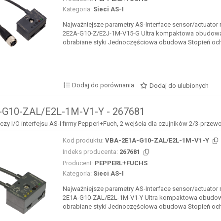
Kategoria:
Sieci AS-I
Najważniejsze parametry AS-Interface sensor/actuator
2E2A-G10-Z/E2J-1M-V15-G Ultra kompaktowa obudowa
obrabiane styki Jednoczęściowa obudowa Stopień ochro
Dodaj do porównania
Dodaj do ulubionych
G10-ZAL/E2L-1M-V1-Y - 267681
y I/O interfejsu AS-I firmy Pepperl+Fuch, 2 wejścia dla czujników 2/3-prze
Kod produktu:
VBA-2E1A-G10-ZAL/E2L-1M-V1-Y
Indeks producenta:
267681
Producent:
PEPPERL+FUCHS
Kategoria:
Sieci AS-I
Najważniejsze parametry AS-Interface sensor/actuator
2E1A-G10-ZAL/E2L-1M-V1-Y Ultra kompaktowa obudow
obrabiane styki Jednoczęściowa obudowa Stopień ochro