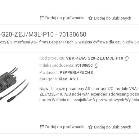
Dodaj do porównania
Dodaj do ulubionych
-G20-ZEJ/M3L-P10 - 70130650
y I/O interfejsu AS-I firmy Pepperl+Fuch, 2 wejścia cyfrowe dla czujników 3
Kod produktu:
VBA-4E4A-G20-ZEJ/M3L-P10
Indeks producenta:
70130650
Producent:
PEPPERL+FUCHS
Kategoria:
Sieci AS-I
Najważniejsze parametry AS-Interface I/O module VBA
ZEJ/M3L-P10 A/B node with extended addressing possibi
nodes Wejścia dla czujników 3-przewodowych Wyjścia d
Dodaj do porównania
Dodaj do ulubionych