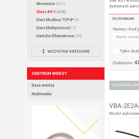
Sieć AS-I w kom
Akcesoria
(261)
systemach automa
Sieci AS-I
(426)
FILTROWANIE
Sieci Modbus TCP-IP
(6)
Sieci Multiprotocol
(7)
Nazwa / Kod 
Switche Ethernetowe
(30)
Tylko dos
WSZYSTKIE KATEGORIE
4
Znaleziono:
CENTRUM WIEDZY
Baza wiedzy
Multimedia
VBA-2E2A-
Moduł wykonawcz