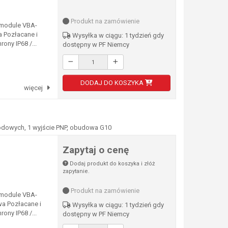
Produkt na zamówienie
 module VBA-
 Pozłacane i
Wysyłka w ciągu: 1 tydzień gdy
ny IP68 /...
dostępny w PF Niemcy
DODAJ DO KOSZYKA
więcej
wodowych, 1 wyjście PNP, obudowa G10
Zapytaj o cenę
Dodaj produkt do koszyka i złóż
zapytanie.
Produkt na zamówienie
 module VBA-
a Pozłacane i
Wysyłka w ciągu: 1 tydzień gdy
ny IP68 /...
dostępny w PF Niemcy