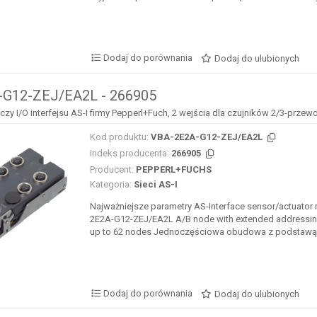
Dodaj do porównania
Dodaj do ulubionych
G12-ZEJ/EA2L - 266905
y I/O interfejsu AS-I firmy Pepperl+Fuch, 2 wejścia dla czujników 2/3-prze
Kod produktu:
VBA-2E2A-G12-ZEJ/EA2L
Indeks producenta:
266905
Producent:
PEPPERL+FUCHS
Kategoria:
Sieci AS-I
Najważniejsze parametry AS-Interface sensor/actuator
2E2A-G12-ZEJ/EA2L A/B node with extended addressing 
up to 62 nodes Jednoczęściowa obudowa z podstawą ze
Dodaj do porównania
Dodaj do ulubionych