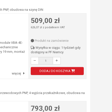
ch PNP, obudowa na szynę DIN
509,00 zł
626,07 zł z podatkiem VAT
Produkt na zamówienie
 module VBA-4E-
mechanicznie
Wysyłka w ciągu: 1 tydzień gdy
y 19 mm, montaż
dostępny w PF Niemcy
DODAJ DO KOSZYKA
więcej
 3-przewodowych PNP, 4 wyjścia przekaźnikowe, obudowa na
793,00 zł