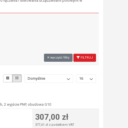
o łączenia i sterowania urządzeniami polowymi w
wyczyść filtry
FILTRUJ
Domyślnie
16
ch, 2 wyjście PNP, obudowa G10
307,00 zł
377,61 zł z podatkiem VAT