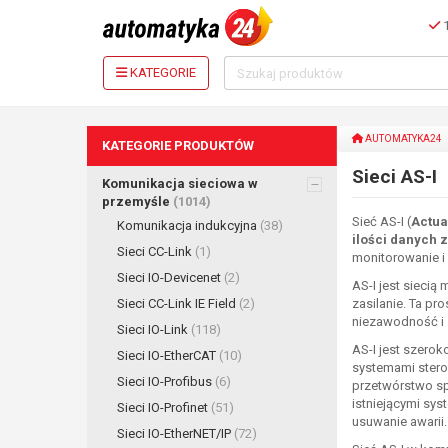
1
KATEGORIE
AUTOMATYKA24
KATEGORIE PRODUKTÓW
Sieci AS-I
Komunikacja sieciowa w
przemyśle
(1014)
Sieć AS-I (
Actua
Komunikacja indukcyjna
(38)
ilości danych 
Sieci CC-Link
(1)
monitorowanie i
Sieci IO-Devicenet
(2)
AS-I jest siecią
Sieci CC-Link IE Field
(2)
zasilanie. Ta pr
niezawodność i s
Sieci IO-Link
(118)
AS-I jest szero
Sieci IO-EtherCAT
(10)
systemami sterow
Sieci IO-Profibus
(6)
przetwórstwo spo
istniejącymi sy
Sieci IO-Profinet
(51)
usuwanie awarii.
Sieci IO-EtherNET/IP
(72)