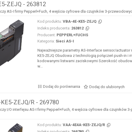
5-ZEJQ - 263812
y AS-I firmy Pepperl+Fuch, 4 wejścia cyfrowe dla czujników 3-przewodowy
Kod produktu:
VBA-4E-KE5-ZEJQ
Indeks producenta:
263812
Producent:
PEPPERL+FUCHS
Kategoria:
Sieci AS-I
Najważniejsze parametry AS-Interface sensor/actuator
KE5-ZEJQ Obudowa z technologią połączeń push-in i 
kodowanymi listwami zaciskowymi Szerokość obudow
w...
Dodaj do porównania
Dodaj do ulubionych
KE5-ZEJQ/R - 269780
y I/O interfejsu AS-I firmy Pepperl+Fuch, 4 wejścia cyfrowe dla czujników
Kod produktu:
VAA-4E4A-KE5-ZEJQ/R
Indeks producenta:
269780