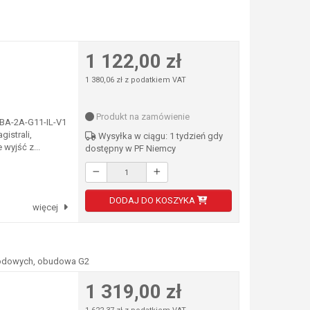
1 122,00 zł
1 380,06 zł z podatkiem VAT
Produkt na zamówienie
VBA-2A-G11-IL-V1
gistrali,
Wysyłka w ciągu: 1 tydzień gdy
wyjść z...
dostępny w PF Niemcy
DODAJ DO KOSZYKA
więcej
ewodowych, obudowa G2
1 319,00 zł