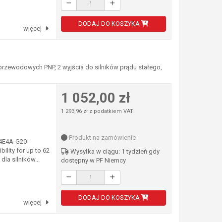
DODAJ DO KOSZYKA
więcej
-przewodowych PNP, 2 wyjścia do silników prądu stałego,
1 052,00 zł
1 293,96 zł z podatkiem VAT
Produkt na zamówienie
-4E4A-G20-
lity for up to 62
Wysyłka w ciągu: 1 tydzień gdy
la silników...
dostępny w PF Niemcy
DODAJ DO KOSZYKA
więcej