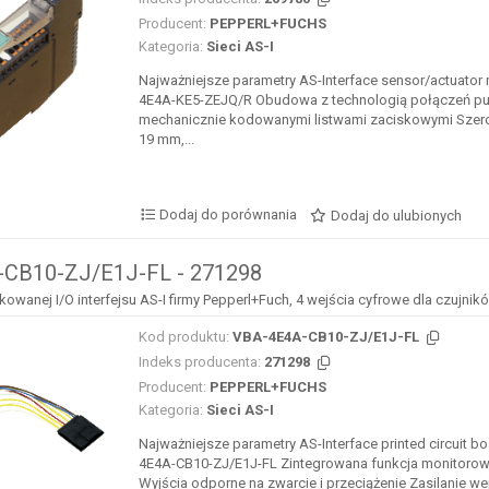
Producent:
PEPPERL+FUCHS
Kategoria:
Sieci AS-I
Najważniejsze parametry AS-Interface sensor/actuator
4E4A-KE5-ZEJQ/R Obudowa z technologią połączeń pus
mechanicznie kodowanymi listwami zaciskowymi Sze
19 mm,...
Dodaj do porównania
Dodaj do ulubionych
CB10-ZJ/E1J-FL - 271298
kowanej I/O interfejsu AS-I firmy Pepperl+Fuch, 4 wejścia cyfrowe dla czujn
Kod produktu:
VBA-4E4A-CB10-ZJ/E1J-FL
Indeks producenta:
271298
Producent:
PEPPERL+FUCHS
Kategoria:
Sieci AS-I
Najważniejsze parametry AS-Interface printed circuit 
4E4A-CB10-ZJ/E1J-FL Zintegrowana funkcja monitorow
Wyjścia odporne na zwarcie i przeciążenie Zasilanie wej