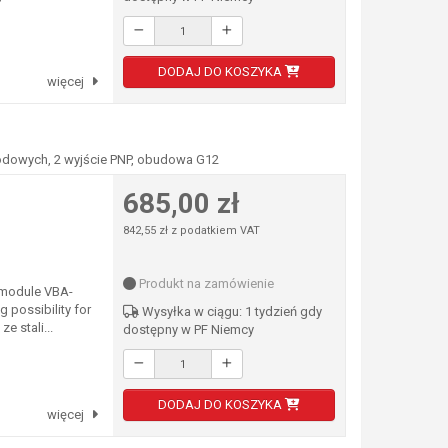
DODAJ DO KOSZYKA
więcej
wodowych, 2 wyjście PNP, obudowa G12
685,00 zł
842,55 zł z podatkiem VAT
Produkt na zamówienie
 module VBA-
possibility for
Wysyłka w ciągu: 1 tydzień gdy
 stali...
dostępny w PF Niemcy
DODAJ DO KOSZYKA
więcej