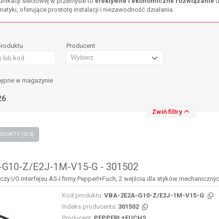
unikacji sieciowej w przemyśle to
efektywne i ekonomiczne rozwiązanie
d
tyki, oferujące prostotę instalacji i niezawodność działania.
produktu
Producent
tępne w magazynie
26
Zwiń filtry
PORÓWNAJ PRODUKTY (
0
/3)
G10-Z/E2J-1M-V15-G - 301502
y I/O interfejsu AS-I firmy Pepperl+Fuch, 2 wejścia dla styków mechaniczny
Kod produktu:
VBA-2E2A-G10-Z/E2J-1M-V15-G
Indeks producenta:
301502
Producent:
PEPPERL+FUCHS