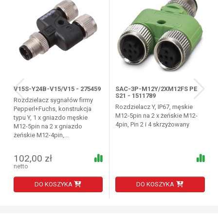
V15S-Y24B-V15/V15 - 275459
SAC-3P-M12Y/2XM12FS PE
S21 - 1511789
Rozdzielacz sygnałów firmy
Rozdzielacz Y, IP67, męskie
Pepperl+Fuchs, konstrukcja
M12-5pin na 2 x żeńskie M12-
typu Y, 1 x gniazdo męskie
4pin, Pin 2 i 4 skrzyżowany
M12-5pin na 2 x gniazdo
żeńskie M12-4pin,...
102,00 zł
netto
DO KOSZYKA
DO KOSZYKA