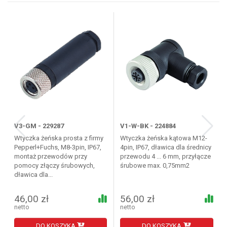
V3-GM - 229287
V1-W-BK - 224884
Wtyczka żeńska prosta z firmy
Wtyczka żeńska kątowa M12-
Pepperl+Fuchs, M8-3pin, IP67,
4pin, IP67, dławica dla średnicy
montaż przewodów przy
przewodu 4 ... 6 mm, przyłącze
pomocy złączy śrubowych,
śrubowe max. 0,75mm2
dławica dla...
46,00 zł
56,00 zł
netto
netto
DO KOSZYKA
DO KOSZYKA