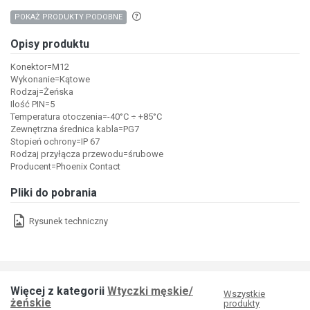
Aby wyszukać produkty o podobnych właśc
POKAŻ PRODUKTY PODOBNE
Opisy produktu
Konektor=M12
Wykonanie=Kątowe
Rodzaj=Żeńska
Ilość PIN=5
Temperatura otoczenia=-40°C ÷ +85°C
Zewnętrzna średnica kabla=PG7
Stopień ochrony=IP 67
Rodzaj przyłącza przewodu=śrubowe
Producent=Phoenix Contact
Pliki do pobrania
Rysunek techniczny
Więcej z kategorii
Wtyczki męskie/
Wszystkie
żeńskie
produkty