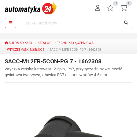
0
0
AUTOMATYKA24
KATALOG
TECHNIKA ŁĄCZENIOWA
WTYCZKI MĘSKIE/ŻEŃSKIE
SACC-M12FR-5CON-PG 7 - 1662308
SACC-M12FR-5CON-PG 7 - 1662308
Wtyczka żeńska kątowa M12-5pin, IP67, przyłącze śrubowe, cześć
gwintowa tworzywo, dławica PG7 dla przewodów 4-6 mm