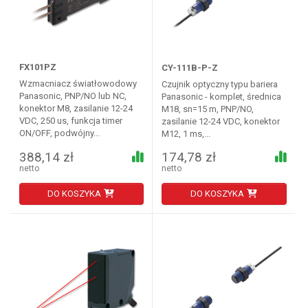
FX101PZ
CY-111B-P-Z
Wzmacniacz światłowodowy
Czujnik optyczny typu bariera
Panasonic, PNP/NO lub NC,
Panasonic - komplet, średnica
konektor M8, zasilanie 12-24
M18, sn=15 m, PNP/NO,
VDC, 250 us, funkcja timer
zasilanie 12-24 VDC, konektor
ON/OFF, podwójny...
M12, 1 ms,...
388,14 zł
174,78 zł
netto
netto
DO KOSZYKA
DO KOSZYKA