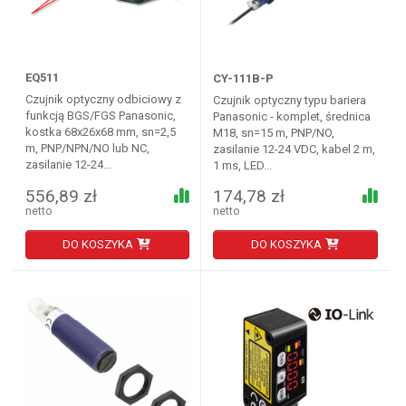
EQ511
CY-111B-P
Czujnik optyczny odbiciowy z
Czujnik optyczny typu bariera
funkcją BGS/FGS Panasonic,
Panasonic - komplet, średnica
kostka 68x26x68 mm, sn=2,5
M18, sn=15 m, PNP/NO,
m, PNP/NPN/NO lub NC,
zasilanie 12-24 VDC, kabel 2 m,
zasilanie 12-24...
1 ms, LED...
556,89 zł
174,78 zł
netto
netto
DO KOSZYKA
DO KOSZYKA