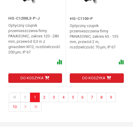
HG-C1200L3-P-J
HG-C1100-P
Optyczny czujnik
Optyczny czujnik
przemieszczenia firmy
przemieszczenia firmy
PANASONIC, zakres 120 - 280
PANASONIC, zakres 65 - 135
mm, przewód 0,3 m z
mm, przwód 2 m,
gniazdem M12, rozdzielczość
rozdzielczość 70 µm, IP 67
200 µm, IP 67
DO KOSZYKA
DO KOSZYKA
1
2
3
4
5
6
7
8
9
10