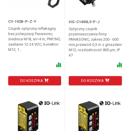
CY-192B-P-Z-Y
HG-C1400L3-P-J
Czujnik optyczny refleksyjny
Optyczny czujnik
bez polaryzacji Panasonic,
przemieszczenia firmy
średnica M18, sn=4 m, PNP/NO,
PANASONIC, zakres 200 - 600
zasilanie 12-24 VDC, konektor
mm,przewód 0,3 m z gniazdem
M12, 1...
M12, rozdzielczość 800 µm, IP
67
DO KOSZYKA
DO KOSZYKA