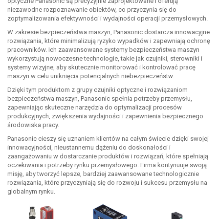
optyczne Panasonic są precyzyjnie zaprojektowane i oferują
niezawodne rozpoznawanie obiektów, co przyczynia się do
zoptymalizowania efektywności i wydajności operacji przemysłowych.
W zakresie bezpieczeństwa maszyn, Panasonic dostarcza innowacyjne
rozwiązania, które minimalizują ryzyko wypadków i zapewniają ochronę
pracowników. Ich zaawansowane systemy bezpieczeństwa maszyn
wykorzystują nowoczesne technologie, takie jak czujniki, sterowniki i
systemy wizyjne, aby skutecznie monitorować i kontrolować pracę
maszyn w celu uniknięcia potencjalnych niebezpieczeństw.
Dzięki tym produktom z grupy czujniki optyczne i rozwiązaniom
bezpieczeństwa maszyn, Panasonic spełnia potrzeby przemysłu,
zapewniając skuteczne narzędzia do optymalizacji procesów
produkcyjnych, zwiększenia wydajności i zapewnienia bezpiecznego
środowiska pracy.
Panasonic cieszy się uznaniem klientów na całym świecie dzięki swojej
innowacyjności, nieustannemu dążeniu do doskonałości i
zaangażowaniu w dostarczanie produktów i rozwiązań, które spełniają
oczekiwania i potrzeby rynku przemysłowego. Firma kontynuuje swoją
misję, aby tworzyć lepsze, bardziej zaawansowane technologicznie
rozwiązania, które przyczyniają się do rozwoju i sukcesu przemysłu na
globalnym rynku.