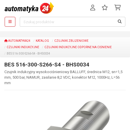
AUTOMATYKA24
KATALOG
CZUJNIKI ZBLIŻENIOWE
CZUJNIKI INDUKCYJNE
CZUJNIKI INDUKCYJNE ODPORNE NA CIŚNIENIE
BES 516-300-S266-S4 - BHS0034
BES 516-300-S266-S4 - BHS0034
Czujnik indukcyjny wysokociśnieniowy BALLUFF, średnica M12, sn=1,5
mm, 500 bar, NAMUR, zasilanie 8,2 VDC, konektor M12, 1000Hz, L=56
mm