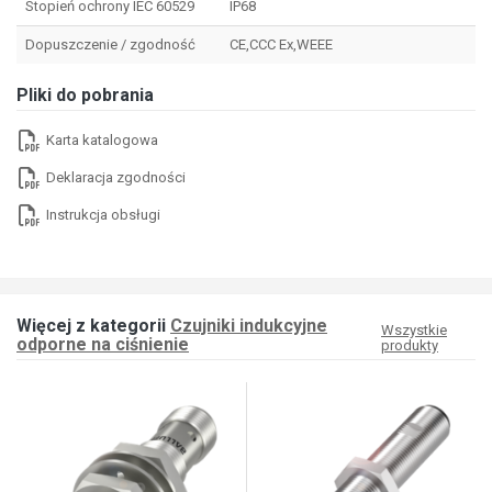
Stopień ochrony IEC 60529
IP68
Dopuszczenie / zgodność
CE,CCC Ex,WEEE
Pliki do pobrania
Karta katalogowa
Deklaracja zgodności
Instrukcja obsługi
Więcej z kategorii
Czujniki indukcyjne
Wszystkie
odporne na ciśnienie
produkty