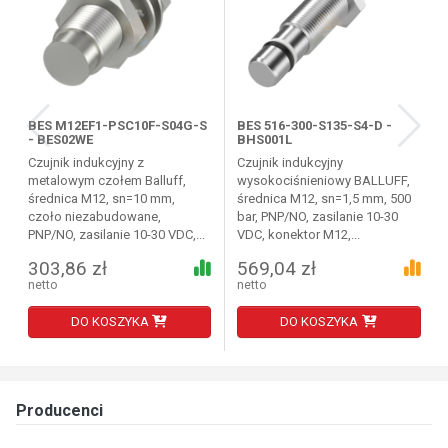
BES M12EF1-PSC10F-S04G-S
BES 516-300-S135-S4-D -
- BES02WE
BHS001L
Czujnik indukcyjny z
Czujnik indukcyjny
metalowym czołem Balluff,
wysokociśnieniowy BALLUFF,
średnica M12, sn=10 mm,
średnica M12, sn=1,5 mm, 500
czoło niezabudowane,
bar, PNP/NO, zasilanie 10-30
PNP/NO, zasilanie 10-30 VDC,...
VDC, konektor M12,...
303,86 zł
569,04 zł
netto
netto
DO KOSZYKA
DO KOSZYKA
Producenci