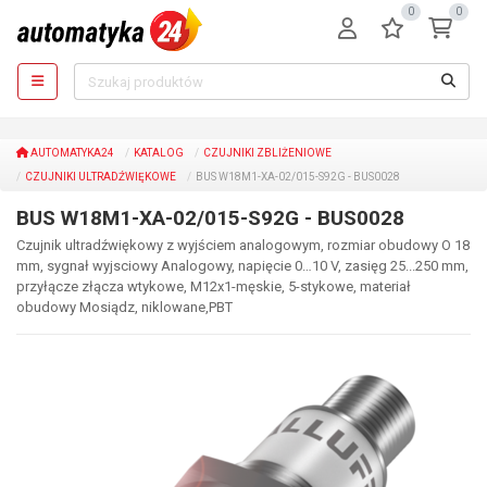
0
0
AUTOMATYKA24
KATALOG
CZUJNIKI ZBLIŻENIOWE
CZUJNIKI ULTRADŹWIĘKOWE
BUS W18M1-XA-02/015-S92G - BUS0028
BUS W18M1-XA-02/015-S92G - BUS0028
Czujnik ultradźwiękowy z wyjściem analogowym, rozmiar obudowy O 18
mm, sygnał wyjsciowy Analogowy, napięcie 0…10 V, zasięg 25...250 mm,
przyłącze złącza wtykowe, M12x1-męskie, 5-stykowe, materiał
obudowy Mosiądz, niklowane,PBT