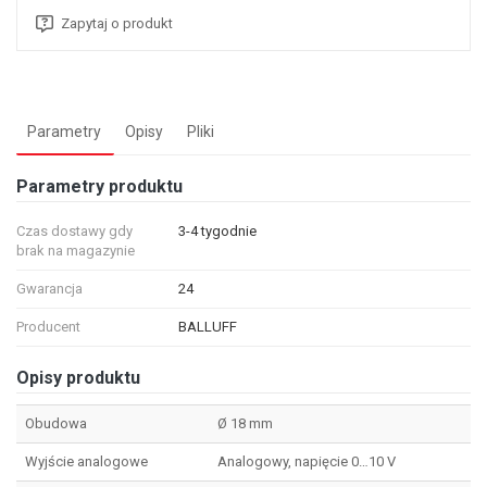
Zapytaj o produkt
Parametry
Opisy
Pliki
Parametry produktu
Czas dostawy gdy
3-4 tygodnie
brak na magazynie
Gwarancja
24
Producent
BALLUFF
Opisy produktu
Obudowa
Ø 18 mm
Wyjście analogowe
Analogowy, napięcie 0…10 V