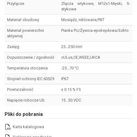
Przyłącze
Złącza wtykowe, M12x1-Męski, 5-
stykowe
Materiał obudowy
Mosiądz, niklowane,PBT
Materiał powierzchni
Pianka PU/Żywica epoksydowa/Szkło
aktywnej
Zasięg
25...250 mm
Dopuszczenie / zgodność
cULus,CE,WEEE,UKCA
Temperatura otoczenia
-25...70 °C
Stopień ochrony IEC 60529
IP67
Powtarzalność
± 0.15 % FS
Napięcie robocze Ub
15...30 VDC
Pliki do pobrania
Karta katalogowa