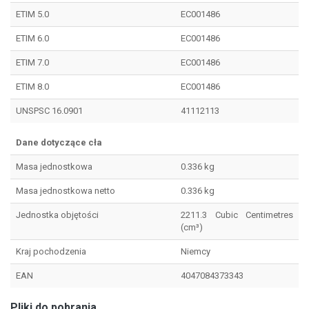
ETIM 5.0
EC001486
ETIM 6.0
EC001486
ETIM 7.0
EC001486
ETIM 8.0
EC001486
UNSPSC 16.0901
41112113
Dane dotyczące cła
Masa jednostkowa
0.336 kg
Masa jednostkowa netto
0.336 kg
Jednostka objętości
2211.3 Cubic Centimetres
(cm³)
Kraj pochodzenia
Niemcy
EAN
4047084373343
Pliki do pobrania