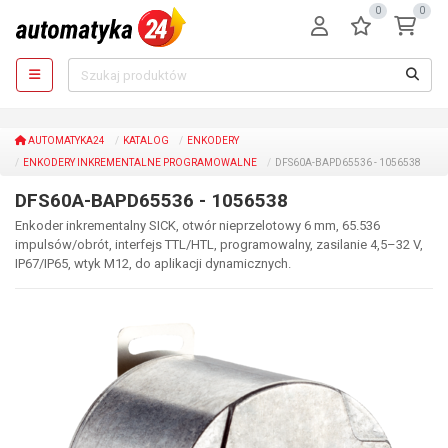
0
0
AUTOMATYKA24
KATALOG
ENKODERY
ENKODERY INKREMENTALNE PROGRAMOWALNE
DFS60A-BAPD65536 - 1056538
DFS60A-BAPD65536 - 1056538
Enkoder inkrementalny SICK, otwór nieprzelotowy 6 mm, 65.536
impulsów/obrót, interfejs TTL/HTL, programowalny, zasilanie 4,5–32 V,
IP67/IP65, wtyk M12, do aplikacji dynamicznych.