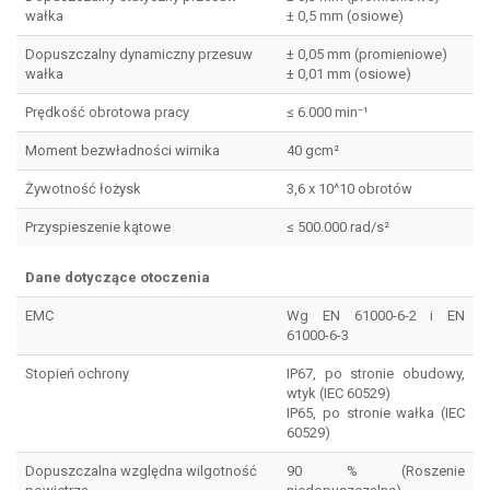
wałka
± 0,5 mm (osiowe)
Dopuszczalny dynamiczny przesuw
± 0,05 mm (promieniowe)
wałka
± 0,01 mm (osiowe)
Prędkość obrotowa pracy
≤ 6.000 min⁻¹
Moment bezwładności wirnika
40 gcm²
Żywotność łożysk
3,6 x 10^10 obrotów
Przyspieszenie kątowe
≤ 500.000 rad/s²
Dane dotyczące otoczenia
EMC
Wg EN 61000-6-2 i EN
61000-6-3
Stopień ochrony
IP67, po stronie obudowy,
wtyk (IEC 60529)
IP65, po stronie wałka (IEC
60529)
Dopuszczalna względna wilgotność
90 % (Roszenie