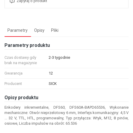
Zapytaj o produkt
Parametry
Opisy
Pliki
Parametry produktu
Czas dostawy gdy
2-3 tygodnie
brak na magazynie
Gwarancja
12
Producent
SICK
Opisy produktu
Enkodery inkrementalne, DFS60, DFS60A-BAPD65536, Wykonanie
mechaniczne: Otwór nieprzelotowy 6 mm, Interfejs komunikacyjny: 4,5 V
... 32 V, TTL, HTL, programowalny, Typ przyłącza: Wtyk, M12, 8 pinów,
osiowe, Liczba impulsów na obrót: 65.536