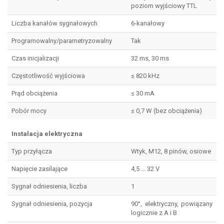
poziom wyjściowy TTL
Liczba kanałów sygnałowych
6-kanałowy
Programowalny/parametryzowalny
Tak
Czas inicjalizacji
32 ms, 30 ms
Częstotliwość wyjściowa
≤ 820 kHz
Prąd obciążenia
≤ 30 mA
Pobór mocy
≤ 0,7 W (bez obciążenia)
Instalacja elektryczna
Typ przyłącza
Wtyk, M12, 8 pinów, osiowe
Napięcie zasilające
4,5 ... 32 V
Sygnał odniesienia, liczba
1
Sygnał odniesienia, pozycja
90°, elektryczny, powiązany
logicznie z A i B