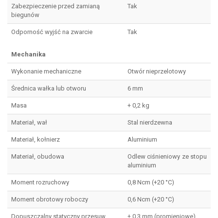
Zabezpieczenie przed zamianą
Tak
biegunów
Odporność wyjść na zwarcie
Tak
Mechanika
Wykonanie mechaniczne
Otwór nieprzelotowy
Średnica wałka lub otworu
6 mm
Masa
+ 0,2 kg
Materiał, wał
Stal nierdzewna
Materiał, kołnierz
Aluminium
Materiał, obudowa
Odlew ciśnieniowy ze stopu
aluminium
Moment rozruchowy
0,8 Ncm (+20 °C)
Moment obrotowy roboczy
0,6 Ncm (+20 °C)
Dopuszczalny statyczny przesuw
± 0,3 mm (promieniowe)