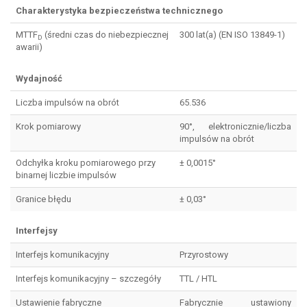
Charakterystyka bezpieczeństwa technicznego
MTTF
(średni czas do niebezpiecznej
300 lat(a) (EN ISO 13849-1)
D
awarii)
Wydajność
Liczba impulsów na obrót
65.536
Krok pomiarowy
90°, elektronicznie/liczba
impulsów na obrót
Odchyłka kroku pomiarowego przy
± 0,0015°
binarnej liczbie impulsów
Granice błędu
± 0,03°
Interfejsy
Interfejs komunikacyjny
Przyrostowy
Interfejs komunikacyjny – szczegóły
TTL / HTL
Ustawienie fabryczne
Fabrycznie ustawiony