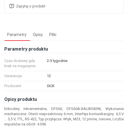
Zapytaj o produkt
Parametry
Opisy
Pliki
Parametry produktu
Czas dostawy gdy
2-3 tygodnie
brak na magazynie
Gwarancja
12
Producent
SICK
Opisy produktu
Enkodery inkrementalne, DFS60, DFS60A-BAUB04096, Wykonanie
mechaniczne: Otwór nieprzelotowy 6 mm, Interfejs komunikacyjny: 4,5 V
... 5,5 V, TTL, RS-422, Typ przyłącza: Wtyk, M23, 12 pinów, osiowe, Liczba
impulsów na obrót: 4.096