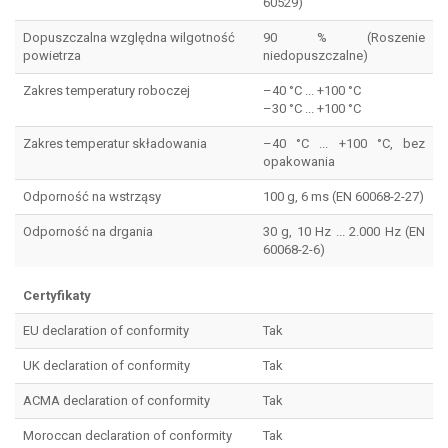
60529)
Dopuszczalna względna wilgotność
90 % (Roszenie
powietrza
niedopuszczalne)
Zakres temperatury roboczej
–40 °C ... +100 °C
–30 °C ... +100 °C
Zakres temperatur składowania
–40 °C ... +100 °C, bez
opakowania
Odporność na wstrząsy
100 g, 6 ms (EN 60068-2-27)
Odporność na drgania
30 g, 10 Hz ... 2.000 Hz (EN
60068-2-6)
Certyfikaty
EU declaration of conformity
Tak
UK declaration of conformity
Tak
ACMA declaration of conformity
Tak
Moroccan declaration of conformity
Tak