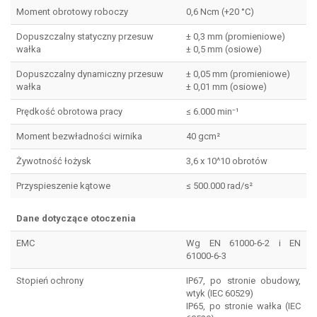
Moment obrotowy roboczy
0,6 Ncm (+20 °C)
Dopuszczalny statyczny przesuw
± 0,3 mm (promieniowe)
wałka
± 0,5 mm (osiowe)
Dopuszczalny dynamiczny przesuw
± 0,05 mm (promieniowe)
wałka
± 0,01 mm (osiowe)
Prędkość obrotowa pracy
≤ 6.000 min⁻¹
Moment bezwładności wirnika
40 gcm²
Żywotność łożysk
3,6 x 10^10 obrotów
Przyspieszenie kątowe
≤ 500.000 rad/s²
Dane dotyczące otoczenia
EMC
Wg EN 61000-6-2 i EN
61000-6-3
Stopień ochrony
IP67, po stronie obudowy,
wtyk (IEC 60529)
IP65, po stronie wałka (IEC