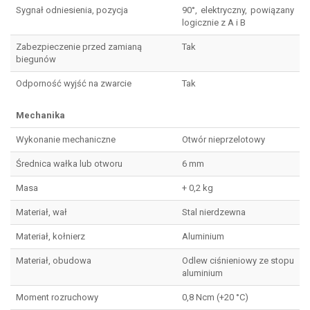
Sygnał odniesienia, pozycja
90°, elektryczny, powiązany
logicznie z A i B
Zabezpieczenie przed zamianą
Tak
biegunów
Odporność wyjść na zwarcie
Tak
Mechanika
Wykonanie mechaniczne
Otwór nieprzelotowy
Średnica wałka lub otworu
6 mm
Masa
+ 0,2 kg
Materiał, wał
Stal nierdzewna
Materiał, kołnierz
Aluminium
Materiał, obudowa
Odlew ciśnieniowy ze stopu
aluminium
Moment rozruchowy
0,8 Ncm (+20 °C)