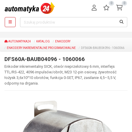
0
0
AUTOMATYKA24
KATALOG
ENKODERY
ENKODERY INKREMENTALNE PROGRAMOWALNE
DFS60A-BAUB04096 - 1060066
DFS60A-BAUB04096 - 1060066
Enkoder inkrementalny SICK, otwór nieprzelotowy 6 mm, interfejs
TTL/RS-422, 4096 impulsów/obrót, M23 12-pin osiowy, żywotność
łożysk 3,6x10^10 obrotów, funkcja 0-SET, IP67, zasilanie 4,5–5,5 V,
odporny na drgania.