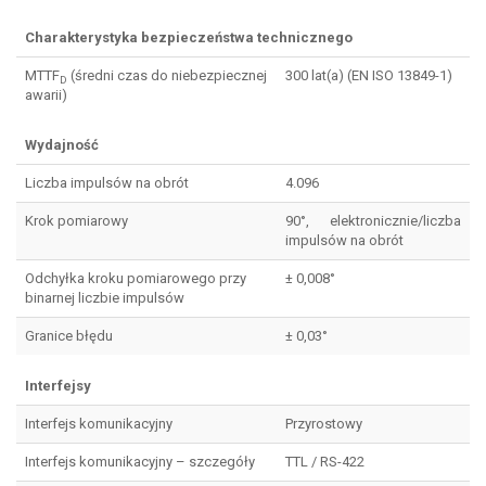
Charakterystyka bezpieczeństwa technicznego
MTTF
(średni czas do niebezpiecznej
300 lat(a) (EN ISO 13849-1)
D
awarii)
Wydajność
Liczba impulsów na obrót
4.096
Krok pomiarowy
90°, elektronicznie/liczba
impulsów na obrót
Odchyłka kroku pomiarowego przy
± 0,008°
binarnej liczbie impulsów
Granice błędu
± 0,03°
Interfejsy
Interfejs komunikacyjny
Przyrostowy
Interfejs komunikacyjny – szczegóły
TTL / RS-422