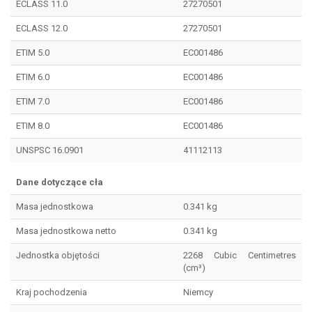
ECLASS 11.0
27270501
ECLASS 12.0
27270501
ETIM 5.0
EC001486
ETIM 6.0
EC001486
ETIM 7.0
EC001486
ETIM 8.0
EC001486
UNSPSC 16.0901
41112113
Dane dotyczące cła
Masa jednostkowa
0.341 kg
Masa jednostkowa netto
0.341 kg
Jednostka objętości
2268 Cubic Centimetres
(cm³)
Kraj pochodzenia
Niemcy