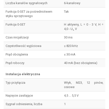
Liczba kanałów sygnałowych
6-kanałowy
Funkcja 0-SET za pośrednictwem
Tak
styku sprzętowego
Funkcja 0-SET
H aktywny, L = 0 - 3 V, H =
4,0 - U
V
s
Czas inicjalizacji
30 ms
Częstotliwość wyjściowa
≤ 820 kHz
Prąd obciążenia
≤ 30 mA
Prąd roboczy
40 mA (bez obciążenia)
Instalacja elektryczna
Typ przyłącza
Wtyk, M23, 12 pinów,
osiowe
Napięcie zasilające
4,5 ... 5,5 V
Sygnał odniesienia, liczba
1