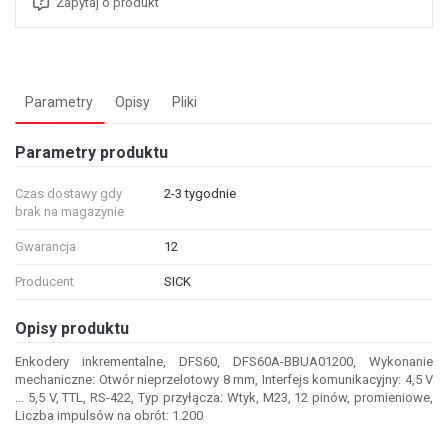
Zapytaj o produkt
Parametry
Opisy
Pliki
Parametry produktu
Czas dostawy gdy
2-3 tygodnie
brak na magazynie
Gwarancja
12
Producent
SICK
Opisy produktu
Enkodery inkrementalne, DFS60, DFS60A-BBUA01200, Wykonanie
mechaniczne: Otwór nieprzelotowy 8 mm, Interfejs komunikacyjny: 4,5 V
... 5,5 V, TTL, RS-422, Typ przyłącza: Wtyk, M23, 12 pinów, promieniowe,
Liczba impulsów na obrót: 1.200