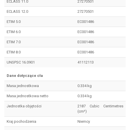
ECLASS 11.0
27270501
ECLASS 12.0
27270501
ETIM 5.0
EC001486
ETIM 6.0
EC001486
ETIM 7.0
EC001486
ETIM 8.0
EC001486
UNSPSC 16.0901
41112113
Dane dotyczące cła
Masa jednostkowa
0.334 kg
Masa jednostkowa netto
0.334 kg
Jednostka objętości
2187 Cubic Centimetres
(cm³)
Kraj pochodzenia
Niemcy