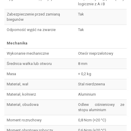
logicznie z A i B
Zabezpieczenie przed zamianą
Tak
biegunów
Odporność wyjść na zwarcie
Tak
Mechanika
Wykonanie mechaniczne
Otwór nieprzelotowy
Średnica wałka lub otworu
8 mm
Masa
+ 0,2 kg
Materiał, wał
Stal nierdzewna
Materiał, kołnierz
Aluminium
Materiał, obudowa
Odlew ciśnieniowy ze
stopu aluminium
Moment rozruchowy
0,8 Ncm (+20 °C)
Moment obrotowy roboczy
0,6 Ncm (+20 °C)