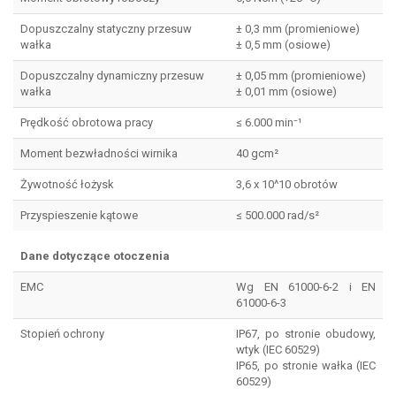
Dopuszczalny statyczny przesuw
± 0,3 mm (promieniowe)
wałka
± 0,5 mm (osiowe)
Dopuszczalny dynamiczny przesuw
± 0,05 mm (promieniowe)
wałka
± 0,01 mm (osiowe)
Prędkość obrotowa pracy
≤ 6.000 min⁻¹
Moment bezwładności wirnika
40 gcm²
Żywotność łożysk
3,6 x 10^10 obrotów
Przyspieszenie kątowe
≤ 500.000 rad/s²
Dane dotyczące otoczenia
EMC
Wg EN 61000-6-2 i EN
61000-6-3
Stopień ochrony
IP67, po stronie obudowy,
wtyk (IEC 60529)
IP65, po stronie wałka (IEC
60529)