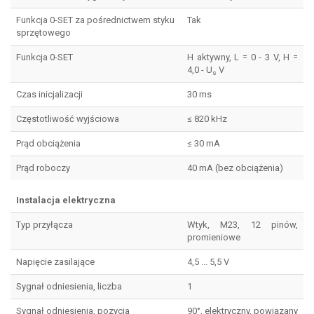
Funkcja 0-SET za pośrednictwem styku
Tak
sprzętowego
Funkcja 0-SET
H aktywny, L = 0 - 3 V, H =
4,0 - U
V
s
Czas inicjalizacji
30 ms
Częstotliwość wyjściowa
≤ 820 kHz
Prąd obciążenia
≤ 30 mA
Prąd roboczy
40 mA (bez obciążenia)
Instalacja elektryczna
Typ przyłącza
Wtyk, M23, 12 pinów,
promieniowe
Napięcie zasilające
4,5 ... 5,5 V
Sygnał odniesienia, liczba
1
Sygnał odniesienia, pozycja
90°, elektryczny, powiązany