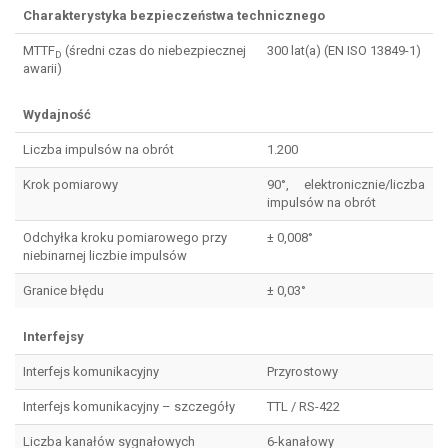
Charakterystyka bezpieczeństwa technicznego
MTTF
(średni czas do niebezpiecznej
300 lat(a) (EN ISO 13849-1)
D
awarii)
Wydajność
Liczba impulsów na obrót
1.200
Krok pomiarowy
90°, elektronicznie/liczba
impulsów na obrót
Odchyłka kroku pomiarowego przy
± 0,008°
niebinarnej liczbie impulsów
Granice błędu
± 0,03°
Interfejsy
Interfejs komunikacyjny
Przyrostowy
Interfejs komunikacyjny – szczegóły
TTL / RS-422
Liczba kanałów sygnałowych
6-kanałowy