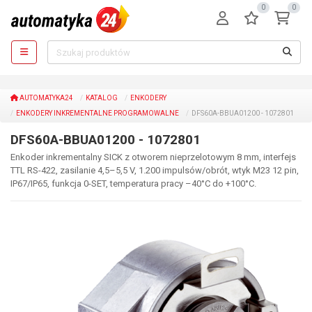
0
0
AUTOMATYKA24
KATALOG
ENKODERY
ENKODERY INKREMENTALNE PROGRAMOWALNE
DFS60A-BBUA01200 - 1072801
DFS60A-BBUA01200 - 1072801
Enkoder inkrementalny SICK z otworem nieprzelotowym 8 mm, interfejs
TTL RS-422, zasilanie 4,5–5,5 V, 1.200 impulsów/obrót, wtyk M23 12 pin,
IP67/IP65, funkcja 0-SET, temperatura pracy –40°C do +100°C.