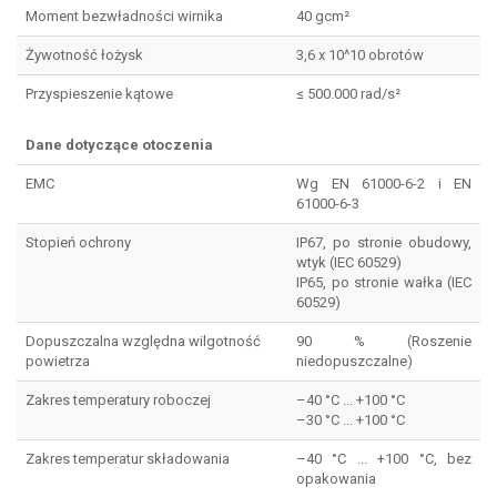
Moment bezwładności wirnika
40 gcm²
Żywotność łożysk
3,6 x 10^10 obrotów
Przyspieszenie kątowe
≤ 500.000 rad/s²
Dane dotyczące otoczenia
EMC
Wg EN 61000-6-2 i EN
61000-6-3
Stopień ochrony
IP67, po stronie obudowy,
wtyk (IEC 60529)
IP65, po stronie wałka (IEC
60529)
Dopuszczalna względna wilgotność
90 % (Roszenie
powietrza
niedopuszczalne)
Zakres temperatury roboczej
–40 °C ... +100 °C
–30 °C ... +100 °C
Zakres temperatur składowania
–40 °C ... +100 °C, bez
opakowania