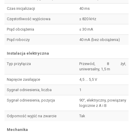
Czas inicjalizacji
40 ms
Częstotliwość wyjściowa
≤ 820 kHz
Prąd obciążenia
≤ 30 mA
Prąd roboczy
40 mA (bez obciążenia)
Instalacja elektryczna
Typ przyłącza
Przewód, 8 żył,
uniwersalny, 1,5 m
Napięcie zasilające
4,5 ... 5,5 V
Sygnał odniesienia, liczba
1
Sygnał odniesienia, pozycja
90°, elektryczny, powiązany
logicznie z A i B
Odporność wyjść na zwarcie
Tak
Mechanika