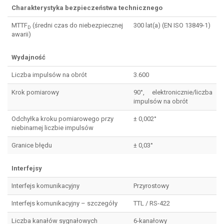
Charakterystyka bezpieczeństwa technicznego
MTTF
(średni czas do niebezpiecznej
300 lat(a) (EN ISO 13849-1)
D
awarii)
Wydajność
Liczba impulsów na obrót
3.600
Krok pomiarowy
90°, elektronicznie/liczba
impulsów na obrót
Odchyłka kroku pomiarowego przy
± 0,002°
niebinarnej liczbie impulsów
Granice błędu
± 0,03°
Interfejsy
Interfejs komunikacyjny
Przyrostowy
Interfejs komunikacyjny – szczegóły
TTL / RS-422
Liczba kanałów sygnałowych
6-kanałowy