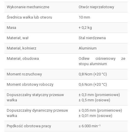
Wykonanie mechaniczne
Otwór nieprzelotowy
Średnica wałka lub otworu
10 mm
Masa
+ 0,2 kg
Materiał, wał
Stal nierdzewna
Materiał, kołnierz
Aluminium
Materiał, obudowa
Odlew ciśnieniowy ze
stopu aluminium
Moment rozruchowy
0,8 Ncm (+20 °C)
Moment obrotowy roboczy
0,6 Ncm (+20 °C)
Dopuszczalny statyczny przesuw
± 0,3 mm (promieniowe)
wałka
± 0,5 mm (osiowe)
Dopuszczalny dynamiczny przesuw
± 0,05 mm (promieniowe)
wałka
± 0,01 mm (osiowe)
Prędkość obrotowa pracy
≤ 6.000 min⁻¹