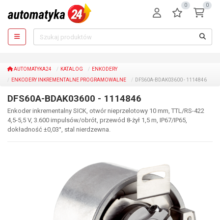
0
0
AUTOMATYKA24
KATALOG
ENKODERY
ENKODERY INKREMENTALNE PROGRAMOWALNE
DFS60A-BDAK03600 - 1114846
DFS60A-BDAK03600 - 1114846
Enkoder inkrementalny SICK, otwór nieprzelotowy 10 mm, TTL/RS-422
4,5-5,5 V, 3.600 impulsów/obrót, przewód 8-żył 1,5 m, IP67/IP65,
dokładność ±0,03°, stal nierdzewna.