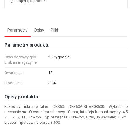
Zapytaj o produkt
Parametry
Opisy
Pliki
Parametry produktu
Czas dostawy gdy
2-3 tygodnie
brak na magazynie
Gwarancja
12
Producent
SICK
Opisy produktu
Enkodery inkrementalne, DFS60, DFS60A-BDAK03600, Wykonanie
mechaniczne: Otwór nieprzelotowy 10 mm, Interfejs komunikacyjny: 4,5
V ... 5,5 V, TTL, RS-422, Typ przyłącza: Przewód, 8 żył, uniwersalny, 1,5 m,
Liczba impulsów na obrót: 3.600