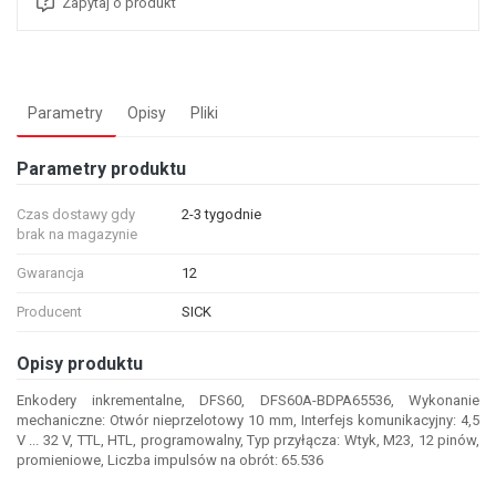
Zapytaj o produkt
Parametry
Opisy
Pliki
Parametry produktu
Czas dostawy gdy
2-3 tygodnie
brak na magazynie
Gwarancja
12
Producent
SICK
Opisy produktu
Enkodery inkrementalne, DFS60, DFS60A-BDPA65536, Wykonanie
mechaniczne: Otwór nieprzelotowy 10 mm, Interfejs komunikacyjny: 4,5
V ... 32 V, TTL, HTL, programowalny, Typ przyłącza: Wtyk, M23, 12 pinów,
promieniowe, Liczba impulsów na obrót: 65.536