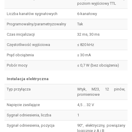
poziom wyjściowy TTL
Liczba kanałów sygnałowych
6-kanałowy
Programowalny/parametryzowalny
Tak
Czas inicjalizacji
32 ms, 30 ms
Częstotliwość wyjściowa
≤ 820 kHz
Prąd obciążenia
≤ 30 mA
Pobór mocy
≤ 0,7 W (bez obciążenia)
Instalacja elektryczna
Typ przyłącza
Wtyk, M23, 12 pinów,
promieniowe
Napięcie zasilające
4,5 ... 32 V
Sygnał odniesienia, liczba
1
Sygnał odniesienia, pozycja
90°, elektryczny, powiązany
logicznie z A i B