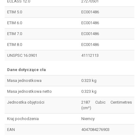
ECLASS 12.0
27270501
ETIM 5.0
EC001486
ETIM 6.0
EC001486
ETIM 7.0
EC001486
ETIM 8.0
EC001486
UNSPSC 16.0901
41112113
Dane dotyczące cła
Masa jednostkowa
0.323 kg
Masa jednostkowa netto
0.323 kg
Jednostka objętości
2187 Cubic Centimetres
(cm³)
Kraj pochodzenia
Niemcy
EAN
4047084276903