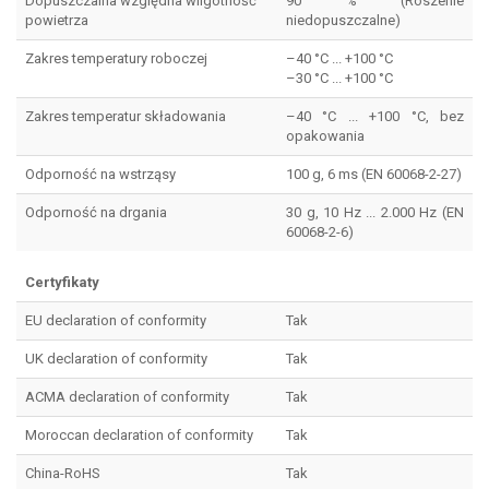
Dopuszczalna względna wilgotność
90 % (Roszenie
powietrza
niedopuszczalne)
Zakres temperatury roboczej
–40 °C ... +100 °C
–30 °C ... +100 °C
Zakres temperatur składowania
–40 °C ... +100 °C, bez
opakowania
Odporność na wstrząsy
100 g, 6 ms (EN 60068-2-27)
Odporność na drgania
30 g, 10 Hz ... 2.000 Hz (EN
60068-2-6)
Certyfikaty
EU declaration of conformity
Tak
UK declaration of conformity
Tak
ACMA declaration of conformity
Tak
Moroccan declaration of conformity
Tak
China-RoHS
Tak