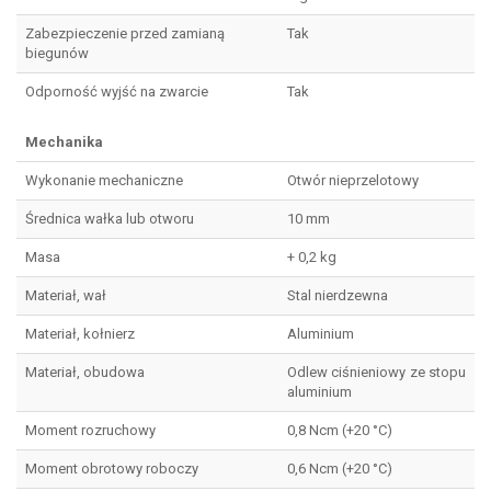
Zabezpieczenie przed zamianą
Tak
biegunów
Odporność wyjść na zwarcie
Tak
Mechanika
Wykonanie mechaniczne
Otwór nieprzelotowy
Średnica wałka lub otworu
10 mm
Masa
+ 0,2 kg
Materiał, wał
Stal nierdzewna
Materiał, kołnierz
Aluminium
Materiał, obudowa
Odlew ciśnieniowy ze stopu
aluminium
Moment rozruchowy
0,8 Ncm (+20 °C)
Moment obrotowy roboczy
0,6 Ncm (+20 °C)