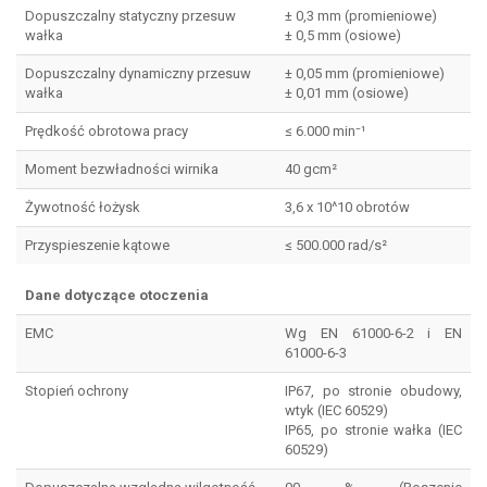
Dopuszczalny statyczny przesuw
± 0,3 mm (promieniowe)
wałka
± 0,5 mm (osiowe)
Dopuszczalny dynamiczny przesuw
± 0,05 mm (promieniowe)
wałka
± 0,01 mm (osiowe)
Prędkość obrotowa pracy
≤ 6.000 min⁻¹
Moment bezwładności wirnika
40 gcm²
Żywotność łożysk
3,6 x 10^10 obrotów
Przyspieszenie kątowe
≤ 500.000 rad/s²
Dane dotyczące otoczenia
EMC
Wg EN 61000-6-2 i EN
61000-6-3
Stopień ochrony
IP67, po stronie obudowy,
wtyk (IEC 60529)
IP65, po stronie wałka (IEC
60529)