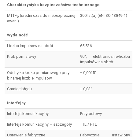
Charakterystyka bezpieczeństwa technicznego
MTTF
(średni czas do niebezpiecznej
300 lat(a) (EN ISO 13849-1)
D
awarii)
Wydajność
Liczba impulsów na obrót
65.536
Krok pomiarowy
90°, elektronicznie/liczba
impulsów na obrót
Odchyłka kroku pomiarowego przy
± 0,0015°
binarnej liczbie impulsów
Granice błędu
± 0,03°
Interfejsy
Interfejs komunikacyjny
Przyrostowy
Interfejs komunikacyjny – szczegóły
TTL / HTL
Ustawienie fabryczne
Fabrycznie ustawiony