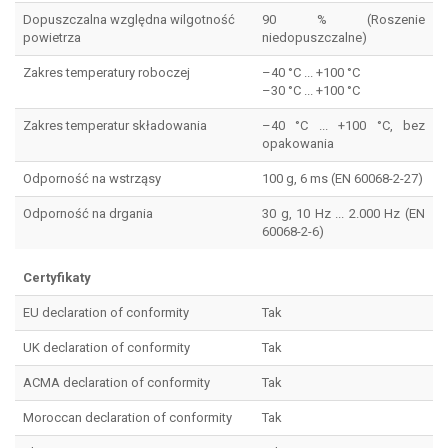
Dopuszczalna względna wilgotność
90 % (Roszenie
powietrza
niedopuszczalne)
Zakres temperatury roboczej
–40 °C ... +100 °C
–30 °C ... +100 °C
Zakres temperatur składowania
–40 °C ... +100 °C, bez
opakowania
Odporność na wstrząsy
100 g, 6 ms (EN 60068-2-27)
Odporność na drgania
30 g, 10 Hz ... 2.000 Hz (EN
60068-2-6)
Certyfikaty
EU declaration of conformity
Tak
UK declaration of conformity
Tak
ACMA declaration of conformity
Tak
Moroccan declaration of conformity
Tak