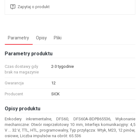
Zapytaj o produkt
Parametry
Opisy
Pliki
Parametry produktu
Czas dostawy gdy
2-3 tygodnie
brak na magazynie
Gwarancja
12
Producent
SICK
Opisy produktu
Enkodery inkrementalne, DFS60, DFS60A-BDPB65536, Wykonanie
mechaniczne: Otwór nieprzelotowy 10 mm, Interfejs komunikacyjny: 4,5
V ... 32 V, TTL, HTL, programowalny, Typ przyłącza: Wtyk, M23, 12 pinów,
osiowe, Liczba impulsów na obrót: 65.536