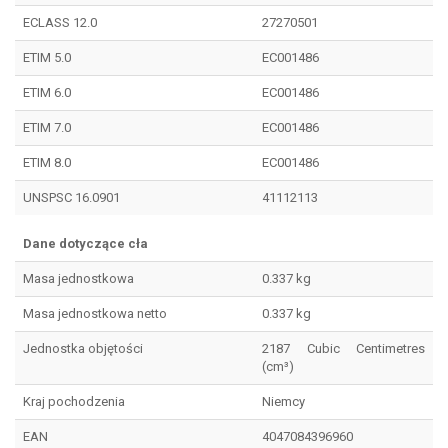
ECLASS 12.0
27270501
ETIM 5.0
EC001486
ETIM 6.0
EC001486
ETIM 7.0
EC001486
ETIM 8.0
EC001486
UNSPSC 16.0901
41112113
Dane dotyczące cła
Masa jednostkowa
0.337 kg
Masa jednostkowa netto
0.337 kg
Jednostka objętości
2187 Cubic Centimetres
(cm³)
Kraj pochodzenia
Niemcy
EAN
4047084396960