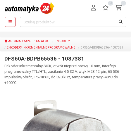
0
0
AUTOMATYKA24
KATALOG
ENKODERY
ENKODERY INKREMENTALNE PROGRAMOWALNE
DFS60A-BDPB65536 - 1087381
DFS60A-BDPB65536 - 1087381
Enkoder inkrementalny SICK, otwór nieprzelotowy 10 mm, interfejs
programowalny TTL/HTL, zasilanie 4,5-32 V, wtyk M23 12-pin, 65 536
impulsów/obrót, IP67/IP65, do 820 kHz, temperatura pracy -40°C do
+100°C.