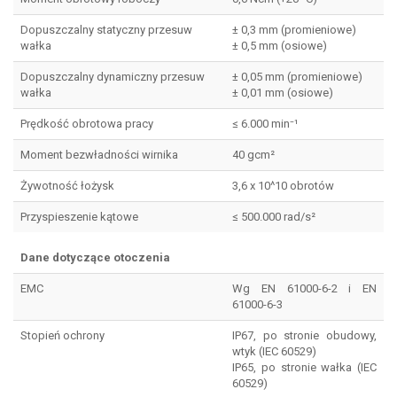
Dopuszczalny statyczny przesuw
± 0,3 mm (promieniowe)
wałka
± 0,5 mm (osiowe)
Dopuszczalny dynamiczny przesuw
± 0,05 mm (promieniowe)
wałka
± 0,01 mm (osiowe)
Prędkość obrotowa pracy
≤ 6.000 min⁻¹
Moment bezwładności wirnika
40 gcm²
Żywotność łożysk
3,6 x 10^10 obrotów
Przyspieszenie kątowe
≤ 500.000 rad/s²
Dane dotyczące otoczenia
EMC
Wg EN 61000-6-2 i EN
61000-6-3
Stopień ochrony
IP67, po stronie obudowy,
wtyk (IEC 60529)
IP65, po stronie wałka (IEC
60529)