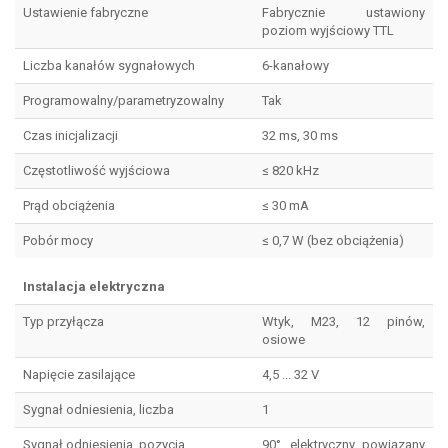
Ustawienie fabryczne
Fabrycznie ustawiony
poziom wyjściowy TTL
Liczba kanałów sygnałowych
6-kanałowy
Programowalny/parametryzowalny
Tak
Czas inicjalizacji
32 ms, 30 ms
Częstotliwość wyjściowa
≤ 820 kHz
Prąd obciążenia
≤ 30 mA
Pobór mocy
≤ 0,7 W (bez obciążenia)
Instalacja elektryczna
Typ przyłącza
Wtyk, M23, 12 pinów,
osiowe
Napięcie zasilające
4,5 ... 32 V
Sygnał odniesienia, liczba
1
Sygnał odniesienia, pozycja
90°, elektryczny, powiązany