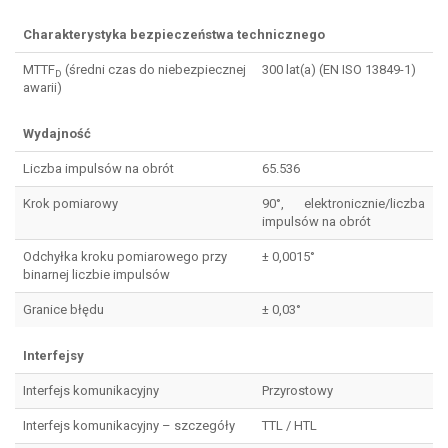
Charakterystyka bezpieczeństwa technicznego
MTTF
(średni czas do niebezpiecznej
300 lat(a) (EN ISO 13849-1)
D
awarii)
Wydajność
Liczba impulsów na obrót
65.536
Krok pomiarowy
90°, elektronicznie/liczba
impulsów na obrót
Odchyłka kroku pomiarowego przy
± 0,0015°
binarnej liczbie impulsów
Granice błędu
± 0,03°
Interfejsy
Interfejs komunikacyjny
Przyrostowy
Interfejs komunikacyjny – szczegóły
TTL / HTL