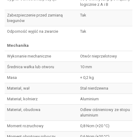
logicznie z A i B
Zabezpieczenie przed zamianą
Tak
biegunów
Odporność wyjść na zwarcie
Tak
Mechanika
Wykonanie mechaniczne
Otwór nieprzelotowy
Średnica wałka lub otworu
10 mm
Masa
+ 0,2 kg
Materiał, wał
Stal nierdzewna
Materiał, kołnierz
Aluminium
Materiał, obudowa
Odlew ciśnieniowy ze stopu
aluminium
Moment rozruchowy
0,8 Ncm (+20 °C)
Moment obrotowy roboczy
0,6 Ncm (+20 °C)