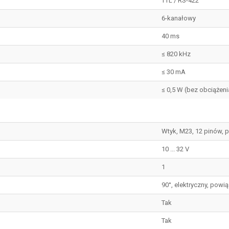
TTL / RS-422
6-kanałowy
40 ms
≤ 820 kHz
≤ 30 mA
≤ 0,5 W (bez obciążeni
Wtyk, M23, 12 pinów, 
10 ... 32 V
1
90°, elektryczny, powią
Tak
Tak