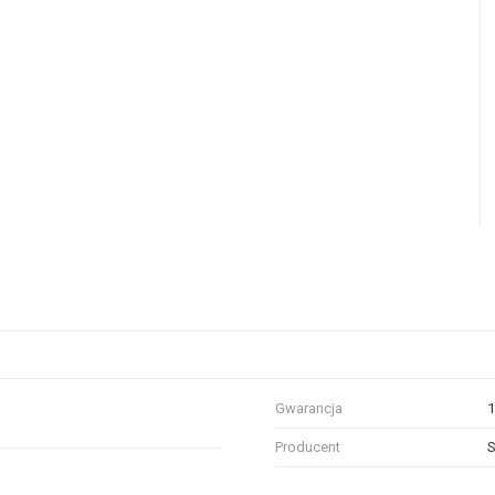
Gwarancja
1
Producent
S