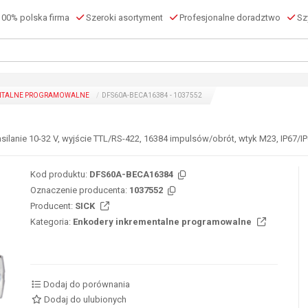
00% polska firma
Szeroki asortyment
Profesjonalne doradztwo
Szy
NTALNE PROGRAMOWALNE
DFS60A-BECA16384 - 1037552
silanie 10-32 V, wyjście TTL/RS-422, 16384 impulsów/obrót, wtyk M23, IP67/I
Kod produktu:
DFS60A-BECA16384
Oznaczenie producenta:
1037552
Producent:
SICK
Kategoria:
Enkodery inkrementalne programowalne
Dodaj do porównania
Dodaj do ulubionych