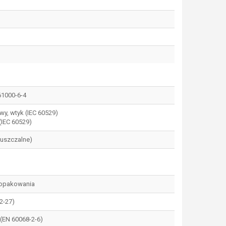
61000-6-4
wy, wtyk (IEC 60529)
(IEC 60529)
puszczalne)
z opakowania
2-27)
z (EN 60068-2-6)