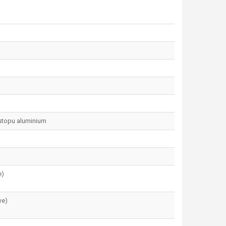
stopu aluminium
e)
we)