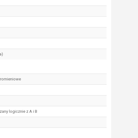
a)
promieniowe
zany logicznie z A i B