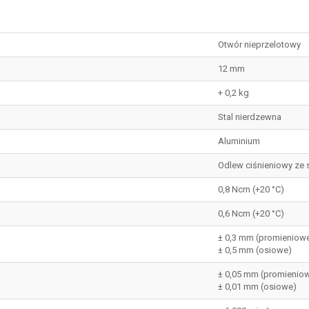
Otwór nieprzelotowy
12 mm
+ 0,2 kg
Stal nierdzewna
Aluminium
Odlew ciśnieniowy ze 
0,8 Ncm (+20 °C)
0,6 Ncm (+20 °C)
± 0,3 mm (promieniow
± 0,5 mm (osiowe)
± 0,05 mm (promienio
± 0,01 mm (osiowe)