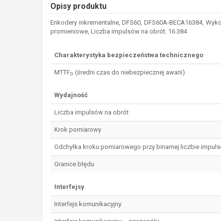
Opisy produktu
Enkodery inkrementalne, DFS60, DFS60A-BECA16384, Wykonan
promieniowe, Liczba impulsów na obrót: 16.384
Charakterystyka bezpieczeństwa technicznego
MTTF
(średni czas do niebezpiecznej awarii)
D
Wydajność
Liczba impulsów na obrót
Krok pomiarowy
Odchyłka kroku pomiarowego przy binarnej liczbie impul
Granice błędu
Interfejsy
Interfejs komunikacyjny