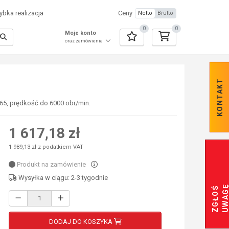
bka realizacja
Ceny
Netto
Brutto
0
0
Moje konto
oraz zamówienia
KONTAKT
P65, prędkość do 6000 obr/min.
1 617,18 zł
1 989,13 zł z podatkiem VAT
Produkt na zamówienie
Wysyłka w ciągu: 2-3 tygodnie
Z
G
Ł
O
Ś
U
W
A
G
DODAJ DO KOSZYKA