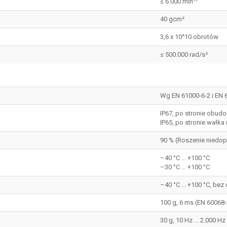
≤ 6.000 min⁻¹
40 gcm²
3,6 x 10^10 obrotów
≤ 500.000 rad/s²
Wg EN 61000-6-2 i EN 
IP67, po stronie obudo
IP65, po stronie wałka 
90 % (Roszenie niedo
–40 °C ... +100 °C
–30 °C ... +100 °C
–40 °C ... +100 °C, be
100 g, 6 ms (EN 60068-
30 g, 10 Hz ... 2.000 H