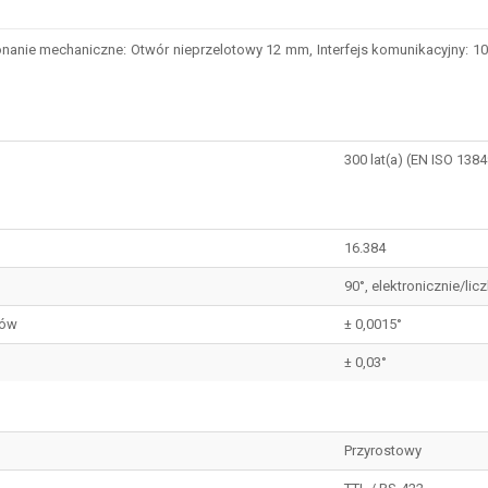
ie mechaniczne: Otwór nieprzelotowy 12 mm, Interfejs komunikacyjny: 10 V .
300 lat(a) (EN ISO 1384
16.384
90°, elektronicznie/li
sów
± 0,0015°
± 0,03°
Przyrostowy