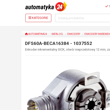
1
KATEGORIE
AUTOMATYKA24
KATALOG
ENKODERY
ENKODERY INKREME
DFS60A-BECA16384 - 1037552
Enkoder inkrementalny SICK, otwór nieprzelotowy 12 mm, za