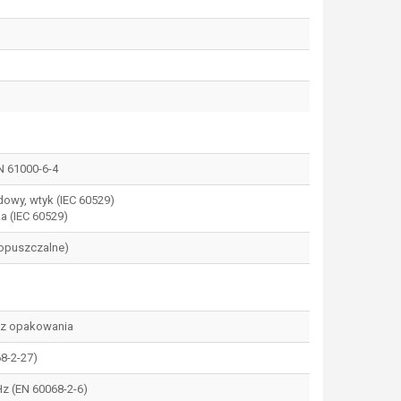
N 61000-6-4
dowy, wtyk (IEC 60529)
ka (IEC 60529)
dopuszczalne)
bez opakowania
68-2-27)
 Hz (EN 60068-2-6)