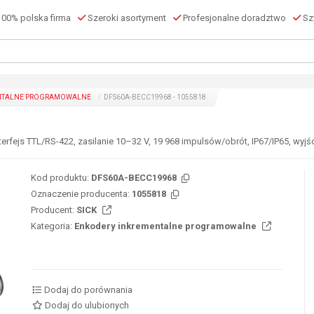
00% polska firma
Szeroki asortyment
Profesjonalne doradztwo
Szy
NTALNE PROGRAMOWALNE
DFS60A-BECC19968 - 1055818
erfejs TTL/RS-422, zasilanie 10–32 V, 19 968 impulsów/obrót, IP67/IP65, wyjś
Kod produktu:
DFS60A-BECC19968
Oznaczenie producenta:
1055818
Producent:
SICK
Kategoria:
Enkodery inkrementalne programowalne
Dodaj do porównania
Dodaj do ulubionych