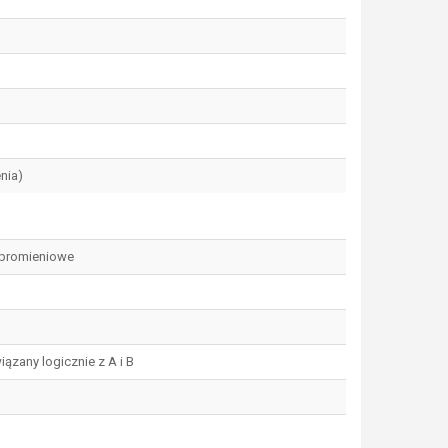
nia)
 promieniowe
iązany logicznie z A i B