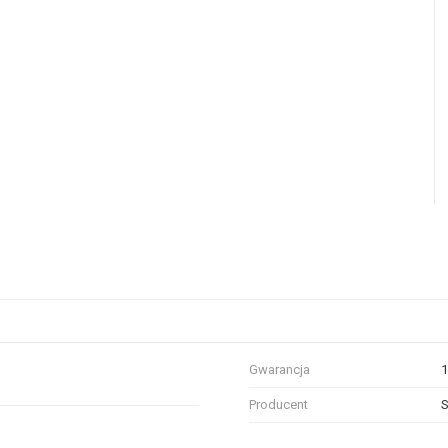
Gwarancja
1
Producent
S