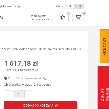
bka realizacja
Ceny
Netto
Brutto
0
0
Moje konto
oraz zamówienia
KONTAKT
cie M12 8-pin, dokładność ±0,03°, zakres -40°C do +100°C.
1 617,18 zł
1 989,13 zł z podatkiem VAT
Produkt na zamówienie
Wysyłka w ciągu: 2-3 tygodnie
Z
G
Ł
O
Ś
U
W
A
G
DODAJ DO KOSZYKA