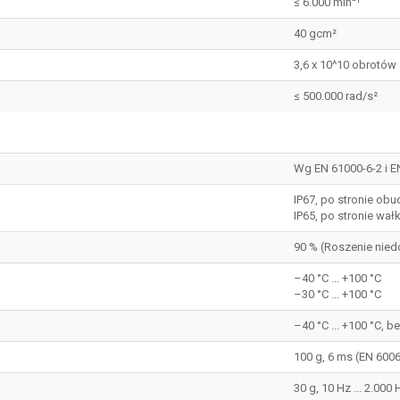
≤ 6.000 min⁻¹
40 gcm²
3,6 x 10^10 obrotów
≤ 500.000 rad/s²
Wg EN 61000-6-2 i E
IP67, po stronie obu
IP65, po stronie wał
90 % (Roszenie nie
–40 °C ... +100 °C
–30 °C ... +100 °C
–40 °C ... +100 °C, 
100 g, 6 ms (EN 600
30 g, 10 Hz ... 2.000