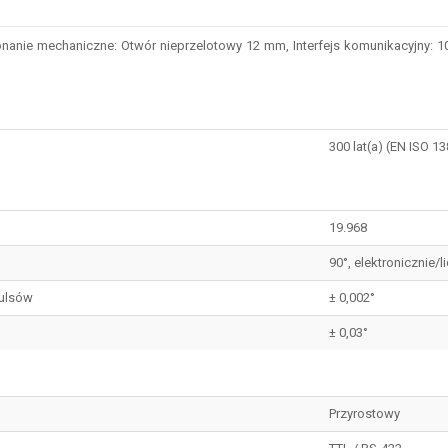
ie mechaniczne: Otwór nieprzelotowy 12 mm, Interfejs komunikacyjny: 10 V 
300 lat(a) (EN ISO 1
19.968
90°, elektronicznie/
pulsów
± 0,002°
± 0,03°
Przyrostowy