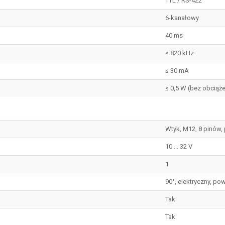
TTL / RS-422
6-kanałowy
40 ms
≤ 820 kHz
≤ 30 mA
≤ 0,5 W (bez obciąże
Wtyk, M12, 8 pinów,
10 ... 32 V
1
90°, elektryczny, pow
Tak
Tak