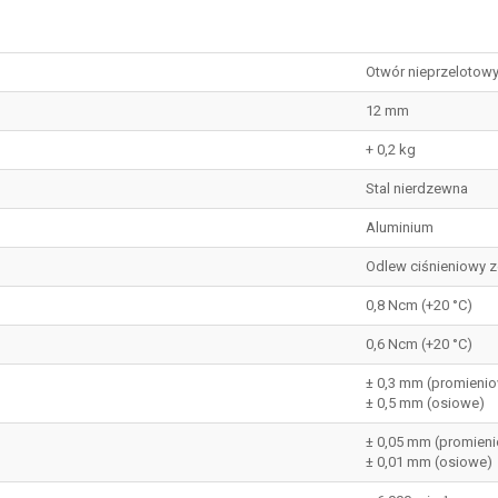
Otwór nieprzelotow
12 mm
+ 0,2 kg
Stal nierdzewna
Aluminium
Odlew ciśnieniowy z
0,8 Ncm (+20 °C)
0,6 Ncm (+20 °C)
± 0,3 mm (promieni
± 0,5 mm (osiowe)
± 0,05 mm (promien
± 0,01 mm (osiowe)