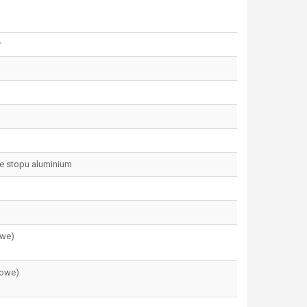
y
e stopu aluminium
owe)
iowe)