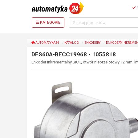
1
KATEGORIE
AUTOMATYKA24
KATALOG
ENKODERY
ENKODERY INKREME
DFS60A-BECC19968 - 1055818
Enkoder inkrementalny SICK, otwór nieprzelotowy 12 mm, int