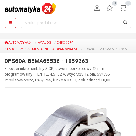
0
0
AUTOMATYKA24
KATALOG
ENKODERY
ENKODERY INKREMENTALNE PROGRAMOWALNE
DFS60A-BEMA65536 - 1059263
DFS60A-BEMA65536 - 1059263
Enkoder inkrementalny SICK, otwór nieprzelotowy 12 mm,
programowalny TTL/HTL, 4,5–32 V, wtyk M23 12 pin, 65?536
impulsów/obrót, IP67/IP65, funkcja 0-SET, dokładność ±0,03°.