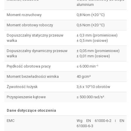
aluminium
Moment rozruchowy
0,8 Ncm (+20 °C)
Moment obrotowy roboczy
0,6 Ncm (+20 °C)
Dopuszczalny statyczny przesuw
± 0,3 mm (promieniowe)
wałka
± 0,5 mm (osiowe)
Dopuszczalny dynamiczny przesuw
± 0,05 mm (promieniowe)
wałka
± 0,01 mm (osiowe)
Prędkość obrotowa pracy
≤ 6.000 min⁻¹
Moment bezwładności wirnika
40 gcm²
Żywotność łożysk
3,6 x 10^10 obrotów
Przyspieszenie kątowe
≤ 500.000 rad/s²
Dane dotyczące otoczenia
EMC
Wg EN 61000-6-2 i EN
61000-6-3