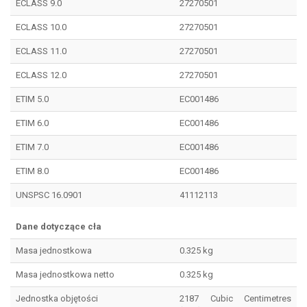
ECLASS 9.0
27270501
ECLASS 10.0
27270501
ECLASS 11.0
27270501
ECLASS 12.0
27270501
ETIM 5.0
EC001486
ETIM 6.0
EC001486
ETIM 7.0
EC001486
ETIM 8.0
EC001486
UNSPSC 16.0901
41112113
Dane dotyczące cła
Masa jednostkowa
0.325 kg
Masa jednostkowa netto
0.325 kg
Jednostka objętości
2187 Cubic Centimetres