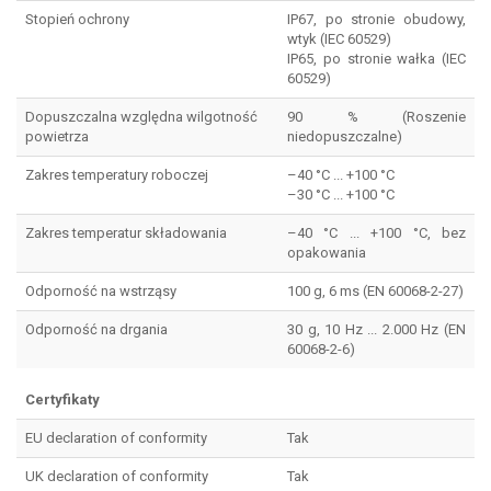
Stopień ochrony
IP67, po stronie obudowy,
wtyk (IEC 60529)
IP65, po stronie wałka (IEC
60529)
Dopuszczalna względna wilgotność
90 % (Roszenie
powietrza
niedopuszczalne)
Zakres temperatury roboczej
–40 °C ... +100 °C
–30 °C ... +100 °C
Zakres temperatur składowania
–40 °C ... +100 °C, bez
opakowania
Odporność na wstrząsy
100 g, 6 ms (EN 60068-2-27)
Odporność na drgania
30 g, 10 Hz ... 2.000 Hz (EN
60068-2-6)
Certyfikaty
EU declaration of conformity
Tak
UK declaration of conformity
Tak