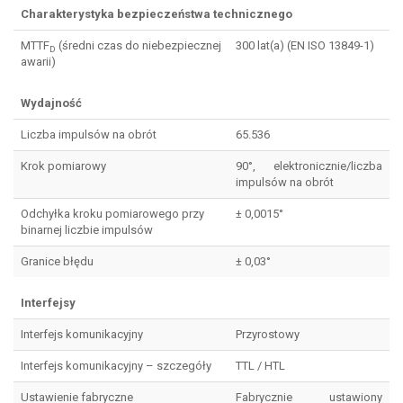
Charakterystyka bezpieczeństwa technicznego
MTTF
(średni czas do niebezpiecznej
300 lat(a) (EN ISO 13849-1)
D
awarii)
Wydajność
Liczba impulsów na obrót
65.536
Krok pomiarowy
90°, elektronicznie/liczba
impulsów na obrót
Odchyłka kroku pomiarowego przy
± 0,0015°
binarnej liczbie impulsów
Granice błędu
± 0,03°
Interfejsy
Interfejs komunikacyjny
Przyrostowy
Interfejs komunikacyjny – szczegóły
TTL / HTL
Ustawienie fabryczne
Fabrycznie ustawiony