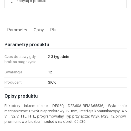
Zapytaj o produkt
Parametry
Opisy
Pliki
Parametry produktu
Czas dostawy gdy
2-3 tygodnie
brak na magazynie
Gwarancja
12
Producent
SICK
Opisy produktu
Enkodery inkrementalne, DFS60, DFS60A-BEMA65536, Wykonanie
mechaniczne: Otwór nieprzelotowy 12 mm, Interfejs komunikacyjny: 4,5
V ... 32 V, TTL, HTL, programowalny, Typ przyłącza: Wtyk, M23, 12 pinów,
promieniowe, Liczba impulsów na obrót: 65.536