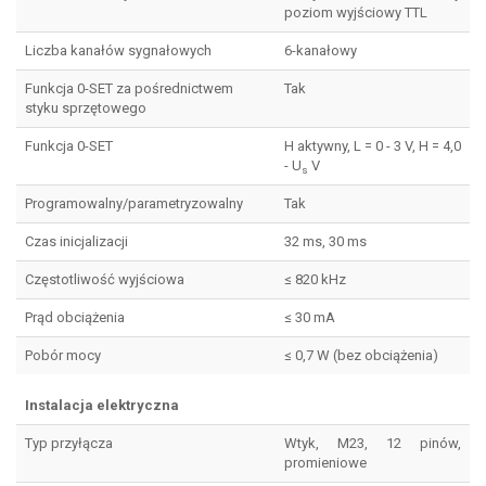
poziom wyjściowy TTL
Liczba kanałów sygnałowych
6-kanałowy
Funkcja 0-SET za pośrednictwem
Tak
styku sprzętowego
Funkcja 0-SET
H aktywny, L = 0 - 3 V, H = 4,0
- U
V
s
Programowalny/parametryzowalny
Tak
Czas inicjalizacji
32 ms, 30 ms
Częstotliwość wyjściowa
≤ 820 kHz
Prąd obciążenia
≤ 30 mA
Pobór mocy
≤ 0,7 W (bez obciążenia)
Instalacja elektryczna
Typ przyłącza
Wtyk, M23, 12 pinów,
promieniowe