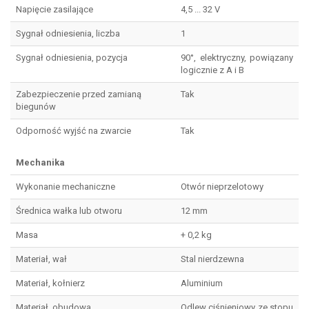
Napięcie zasilające
4,5 ... 32 V
Sygnał odniesienia, liczba
1
Sygnał odniesienia, pozycja
90°, elektryczny, powiązany
logicznie z A i B
Zabezpieczenie przed zamianą
Tak
biegunów
Odporność wyjść na zwarcie
Tak
Mechanika
Wykonanie mechaniczne
Otwór nieprzelotowy
Średnica wałka lub otworu
12 mm
Masa
+ 0,2 kg
Materiał, wał
Stal nierdzewna
Materiał, kołnierz
Aluminium
Materiał, obudowa
Odlew ciśnieniowy ze stopu