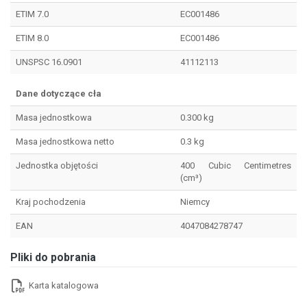
ETIM 7.0
EC001486
ETIM 8.0
EC001486
UNSPSC 16.0901
41112113
Dane dotyczące cła
Masa jednostkowa
0.300 kg
Masa jednostkowa netto
0.3 kg
Jednostka objętości
400 Cubic Centimetres
(cm³)
Kraj pochodzenia
Niemcy
EAN
4047084278747
Pliki do pobrania
Karta katalogowa