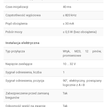
Czas inicjalizacji
40 ms
Częstotliwość wyjściowa
≤ 820 kHz
Prąd obciążenia
≤ 30 mA
Pobór mocy
≤ 0,5 W (bez obciążenia)
Instalacja elektryczna
Typ przyłącza
Wtyk, M23, 12 pinów,
promieniowe
Napięcie zasilające
10 ... 32 V
Sygnał odniesienia, liczba
1
Sygnał odniesienia, pozycja
90°, elektryczny, powiązany
logicznie z A i B
Zabezpieczenie przed zamianą
Tak
biegunów
Odporność wyjść na zwarcie
Tak