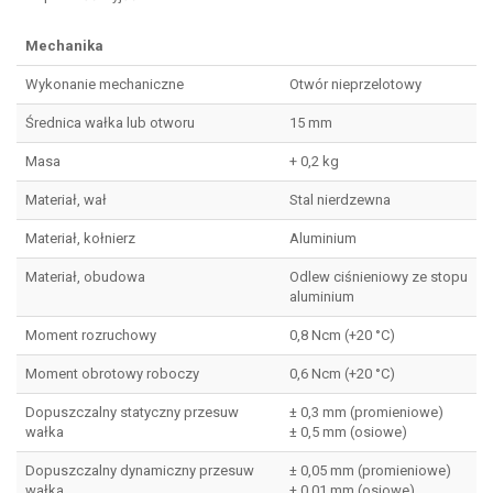
Mechanika
Wykonanie mechaniczne
Otwór nieprzelotowy
Średnica wałka lub otworu
15 mm
Masa
+ 0,2 kg
Materiał, wał
Stal nierdzewna
Materiał, kołnierz
Aluminium
Materiał, obudowa
Odlew ciśnieniowy ze stopu
aluminium
Moment rozruchowy
0,8 Ncm (+20 °C)
Moment obrotowy roboczy
0,6 Ncm (+20 °C)
Dopuszczalny statyczny przesuw
± 0,3 mm (promieniowe)
wałka
± 0,5 mm (osiowe)
Dopuszczalny dynamiczny przesuw
± 0,05 mm (promieniowe)
wałka
± 0,01 mm (osiowe)