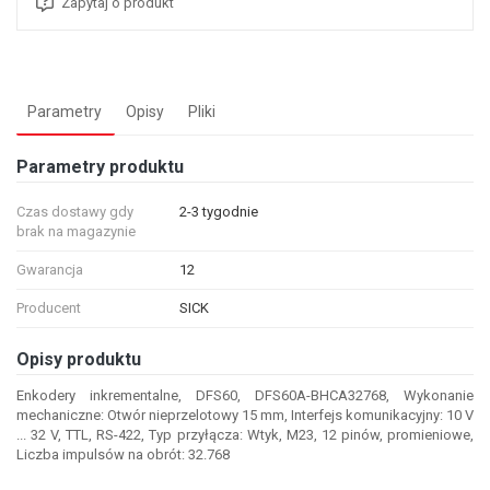
Zapytaj o produkt
Parametry
Opisy
Pliki
Parametry produktu
Czas dostawy gdy
2-3 tygodnie
brak na magazynie
Gwarancja
12
Producent
SICK
Opisy produktu
Enkodery inkrementalne, DFS60, DFS60A-BHCA32768, Wykonanie
mechaniczne: Otwór nieprzelotowy 15 mm, Interfejs komunikacyjny: 10 V
... 32 V, TTL, RS-422, Typ przyłącza: Wtyk, M23, 12 pinów, promieniowe,
Liczba impulsów na obrót: 32.768