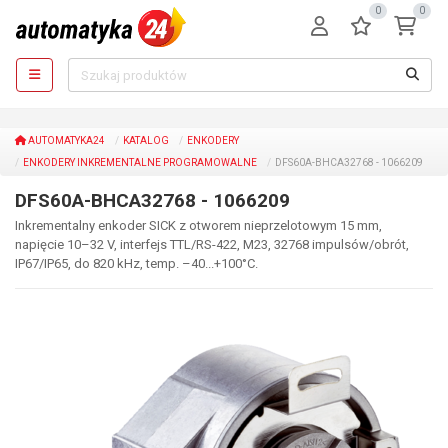
0
0
AUTOMATYKA24
KATALOG
ENKODERY
ENKODERY INKREMENTALNE PROGRAMOWALNE
DFS60A-BHCA32768 - 1066209
DFS60A-BHCA32768 - 1066209
Inkrementalny enkoder SICK z otworem nieprzelotowym 15 mm,
napięcie 10–32 V, interfejs TTL/RS-422, M23, 32768 impulsów/obrót,
IP67/IP65, do 820 kHz, temp. –40...+100°C.