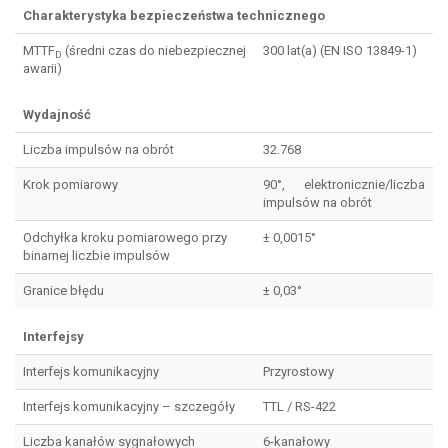
Charakterystyka bezpieczeństwa technicznego
MTTF
(średni czas do niebezpiecznej
300 lat(a) (EN ISO 13849-1)
D
awarii)
Wydajność
Liczba impulsów na obrót
32.768
Krok pomiarowy
90°, elektronicznie/liczba
impulsów na obrót
Odchyłka kroku pomiarowego przy
± 0,0015°
binarnej liczbie impulsów
Granice błędu
± 0,03°
Interfejsy
Interfejs komunikacyjny
Przyrostowy
Interfejs komunikacyjny – szczegóły
TTL / RS-422
Liczba kanałów sygnałowych
6-kanałowy