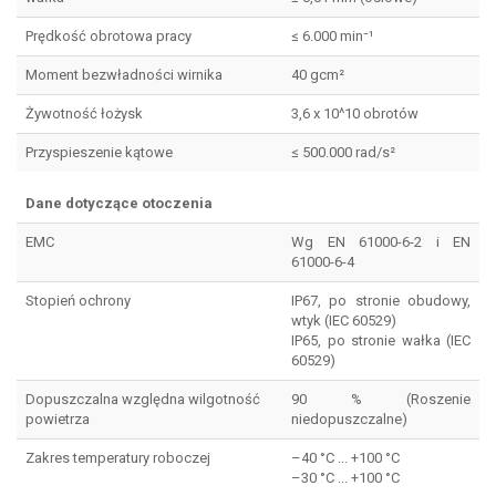
Prędkość obrotowa pracy
≤ 6.000 min⁻¹
Moment bezwładności wirnika
40 gcm²
Żywotność łożysk
3,6 x 10^10 obrotów
Przyspieszenie kątowe
≤ 500.000 rad/s²
Dane dotyczące otoczenia
EMC
Wg EN 61000-6-2 i EN
61000-6-4
Stopień ochrony
IP67, po stronie obudowy,
wtyk (IEC 60529)
IP65, po stronie wałka (IEC
60529)
Dopuszczalna względna wilgotność
90 % (Roszenie
powietrza
niedopuszczalne)
Zakres temperatury roboczej
–40 °C ... +100 °C
–30 °C ... +100 °C