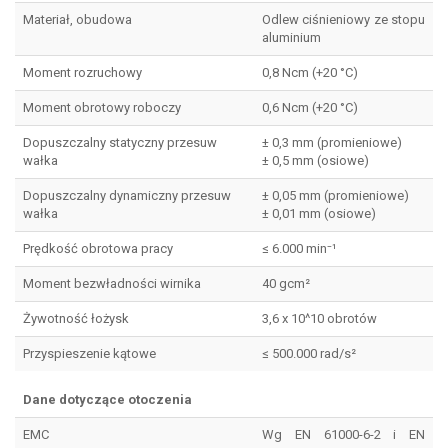
Materiał, obudowa
Odlew ciśnieniowy ze stopu
aluminium
Moment rozruchowy
0,8 Ncm (+20 °C)
Moment obrotowy roboczy
0,6 Ncm (+20 °C)
Dopuszczalny statyczny przesuw
± 0,3 mm (promieniowe)
wałka
± 0,5 mm (osiowe)
Dopuszczalny dynamiczny przesuw
± 0,05 mm (promieniowe)
wałka
± 0,01 mm (osiowe)
Prędkość obrotowa pracy
≤ 6.000 min⁻¹
Moment bezwładności wirnika
40 gcm²
Żywotność łożysk
3,6 x 10^10 obrotów
Przyspieszenie kątowe
≤ 500.000 rad/s²
Dane dotyczące otoczenia
EMC
Wg EN 61000-6-2 i EN