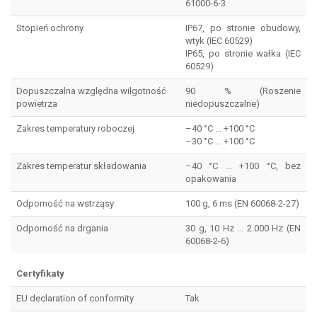
61000-6-3
Stopień ochrony
IP67, po stronie obudowy,
wtyk (IEC 60529)
IP65, po stronie wałka (IEC
60529)
Dopuszczalna względna wilgotność
90 % (Roszenie
powietrza
niedopuszczalne)
Zakres temperatury roboczej
–40 °C ... +100 °C
–30 °C ... +100 °C
Zakres temperatur składowania
–40 °C ... +100 °C, bez
opakowania
Odporność na wstrząsy
100 g, 6 ms (EN 60068-2-27)
Odporność na drgania
30 g, 10 Hz ... 2.000 Hz (EN
60068-2-6)
Certyfikaty
EU declaration of conformity
Tak