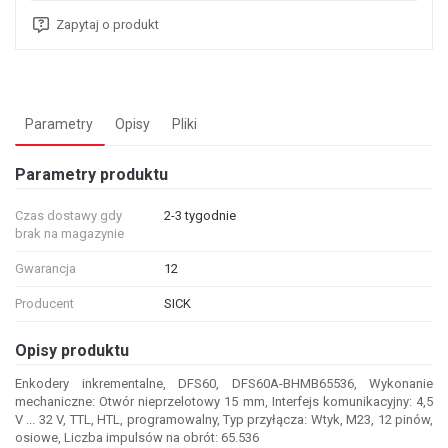
Zapytaj o produkt
Parametry
Opisy
Pliki
Parametry produktu
Czas dostawy gdy
2-3 tygodnie
brak na magazynie
Gwarancja
12
Producent
SICK
Opisy produktu
Enkodery inkrementalne, DFS60, DFS60A-BHMB65536, Wykonanie
mechaniczne: Otwór nieprzelotowy 15 mm, Interfejs komunikacyjny: 4,5
V ... 32 V, TTL, HTL, programowalny, Typ przyłącza: Wtyk, M23, 12 pinów,
osiowe, Liczba impulsów na obrót: 65.536