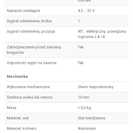
osiowe
Napięcie zasilające
4,5 ... 32 V
Sygnał odniesienia, liczba
1
Sygnał odniesienia, pozycja
90°, elektryczny, powiązany
logicznie z A i B
Zabezpieczenie przed zamianą
Tak
biegunów
Odporność wyjść na zwarcie
Tak
Mechanika
Wykonanie mechaniczne
Otwór nieprzelotowy
Średnica wałka lub otworu
15 mm
Masa
+ 0,2 kg
Materiał, wał
Stal nierdzewna
Materiał, kołnierz
Aluminium