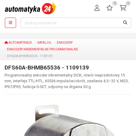
0
0
AUTOMATYKA24
KATALOG
ENKODERY
ENKODERY INKREMENTALNE PROGRAMOWALNE
DFS60A-BHMB65536 - 1109139
DFS60A-BHMB65536 - 1109139
Programowalny enkoder inkrementalny SICK, otwór nieprzelotowy 15
mm, interfejs TTL/HTL, 65536 impulsów/obrót, zasilanie 4,5–32 V, M23,
IP67/IP65, funkcja 0-SET, odporny na drgania 30 g.