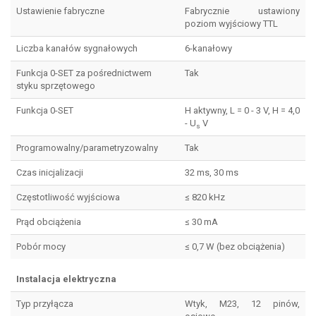
Ustawienie fabryczne
Fabrycznie ustawiony
poziom wyjściowy TTL
Liczba kanałów sygnałowych
6-kanałowy
Funkcja 0-SET za pośrednictwem
Tak
styku sprzętowego
Funkcja 0-SET
H aktywny, L = 0 - 3 V, H = 4,0
- U
V
s
Programowalny/parametryzowalny
Tak
Czas inicjalizacji
32 ms, 30 ms
Częstotliwość wyjściowa
≤ 820 kHz
Prąd obciążenia
≤ 30 mA
Pobór mocy
≤ 0,7 W (bez obciążenia)
Instalacja elektryczna
Typ przyłącza
Wtyk, M23, 12 pinów,