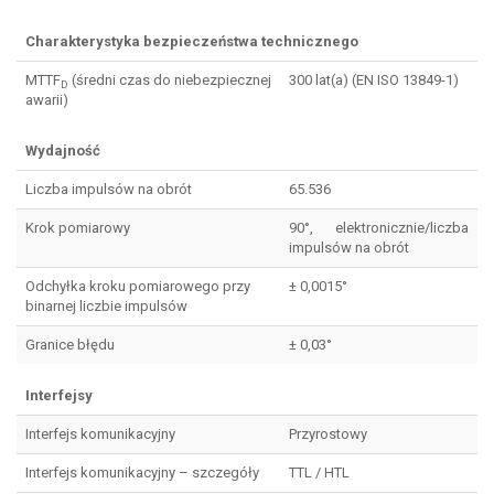
Charakterystyka bezpieczeństwa technicznego
MTTF
(średni czas do niebezpiecznej
300 lat(a) (EN ISO 13849-1)
D
awarii)
Wydajność
Liczba impulsów na obrót
65.536
Krok pomiarowy
90°, elektronicznie/liczba
impulsów na obrót
Odchyłka kroku pomiarowego przy
± 0,0015°
binarnej liczbie impulsów
Granice błędu
± 0,03°
Interfejsy
Interfejs komunikacyjny
Przyrostowy
Interfejs komunikacyjny – szczegóły
TTL / HTL