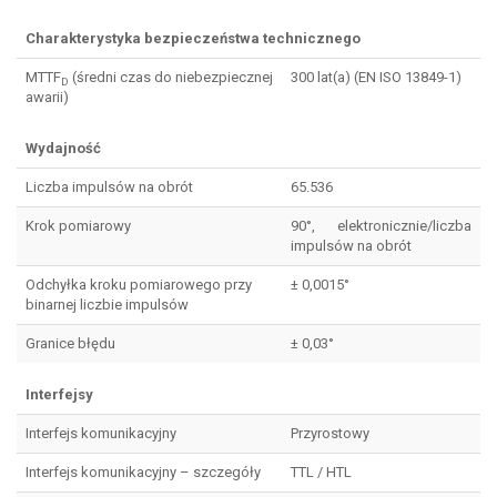
Charakterystyka bezpieczeństwa technicznego
MTTF
(średni czas do niebezpiecznej
300 lat(a) (EN ISO 13849-1)
D
awarii)
Wydajność
Liczba impulsów na obrót
65.536
Krok pomiarowy
90°, elektronicznie/liczba
impulsów na obrót
Odchyłka kroku pomiarowego przy
± 0,0015°
binarnej liczbie impulsów
Granice błędu
± 0,03°
Interfejsy
Interfejs komunikacyjny
Przyrostowy
Interfejs komunikacyjny – szczegóły
TTL / HTL