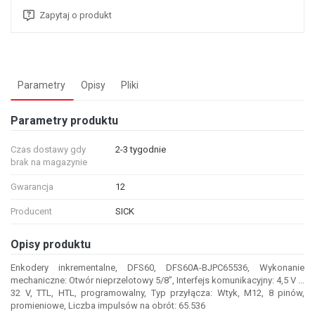
Zapytaj o produkt
Parametry
Opisy
Pliki
Parametry produktu
Czas dostawy gdy
2-3 tygodnie
brak na magazynie
Gwarancja
12
Producent
SICK
Opisy produktu
Enkodery inkrementalne, DFS60, DFS60A-BJPC65536, Wykonanie
mechaniczne: Otwór nieprzelotowy 5/8”, Interfejs komunikacyjny: 4,5 V ...
32 V, TTL, HTL, programowalny, Typ przyłącza: Wtyk, M12, 8 pinów,
promieniowe, Liczba impulsów na obrót: 65.536