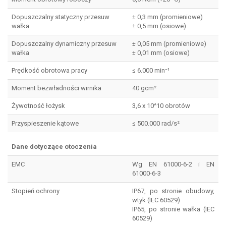
Dopuszczalny statyczny przesuw
± 0,3 mm (promieniowe)
wałka
± 0,5 mm (osiowe)
Dopuszczalny dynamiczny przesuw
± 0,05 mm (promieniowe)
wałka
± 0,01 mm (osiowe)
Prędkość obrotowa pracy
≤ 6.000 min⁻¹
Moment bezwładności wirnika
40 gcm²
Żywotność łożysk
3,6 x 10^10 obrotów
Przyspieszenie kątowe
≤ 500.000 rad/s²
Dane dotyczące otoczenia
EMC
Wg EN 61000-6-2 i EN
61000-6-3
Stopień ochrony
IP67, po stronie obudowy,
wtyk (IEC 60529)
IP65, po stronie wałka (IEC
60529)