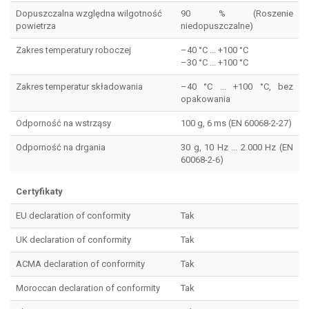
Dopuszczalna względna wilgotność
90 % (Roszenie
powietrza
niedopuszczalne)
Zakres temperatury roboczej
–40 °C ... +100 °C
–30 °C ... +100 °C
Zakres temperatur składowania
–40 °C ... +100 °C, bez
opakowania
Odporność na wstrząsy
100 g, 6 ms (EN 60068-2-27)
Odporność na drgania
30 g, 10 Hz ... 2.000 Hz (EN
60068-2-6)
Certyfikaty
EU declaration of conformity
Tak
UK declaration of conformity
Tak
ACMA declaration of conformity
Tak
Moroccan declaration of conformity
Tak