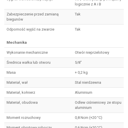
logicznie z A i B
Zabezpieczenie przed zamianą
Tak
biegunów
Odporność wyjść na zwarcie
Tak
Mechanika
Wykonanie mechaniczne
Otwór nieprzelotowy
Średnica wałka lub otworu
5/8″
Masa
+ 0,2 kg
Materiał, wał
Stal nierdzewna
Materiał, kołnierz
Aluminium
Materiał, obudowa
Odlew ciśnieniowy ze stopu
aluminium
Moment rozruchowy
0,8 Ncm (+20 °C)
Moment obrotowy roboczy
0,6 Ncm (+20 °C)