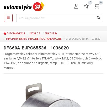
0
0
AUTOMATYKA24
KATALOG
ENKODERY
ENKODERY INKREMENTALNE PROGRAMOWALNE
DFS60A-BJPC65536 - 1036820
DFS60A-BJPC65536 - 1036820
Programowalny enkoder inkrementalny SICK, otwór nieprzelotowy 5/8",
zasilanie 4,5–32 V, interfejs TTL/HTL, wtyk M12, 65.536 impulsów/obrót,
IP67/IP65, odporność na drgania, temp. –40...+100°C, aluminiowy
korpus.