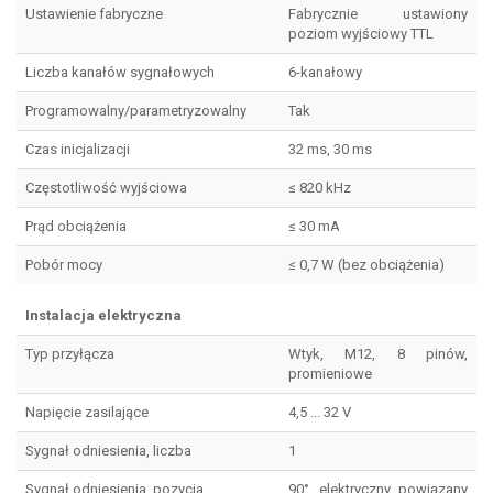
Ustawienie fabryczne
Fabrycznie ustawiony
poziom wyjściowy TTL
Liczba kanałów sygnałowych
6-kanałowy
Programowalny/parametryzowalny
Tak
Czas inicjalizacji
32 ms, 30 ms
Częstotliwość wyjściowa
≤ 820 kHz
Prąd obciążenia
≤ 30 mA
Pobór mocy
≤ 0,7 W (bez obciążenia)
Instalacja elektryczna
Typ przyłącza
Wtyk, M12, 8 pinów,
promieniowe
Napięcie zasilające
4,5 ... 32 V
Sygnał odniesienia, liczba
1
Sygnał odniesienia, pozycja
90°, elektryczny, powiązany