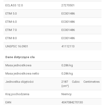
ECLASS 12.0
27270501
ETIM 5.0
EC001486
ETIM 6.0
EC001486
ETIM 7.0
EC001486
ETIM 8.0
EC001486
UNSPSC 16.0901
41112113
Dane dotyczące cła
Masa jednostkowa
0.286 kg
Masa jednostkowa netto
0.286 kg
Jednostka objętości
2187 Cubic Centimetres
(cm³)
Kraj pochodzenia
Niemcy
EAN
4047084270130