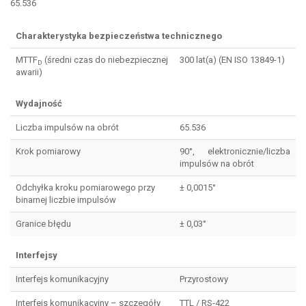
65.536
Charakterystyka bezpieczeństwa technicznego
MTTF
(średni czas do niebezpiecznej
300 lat(a) (EN ISO 13849-1)
D
awarii)
Wydajność
Liczba impulsów na obrót
65.536
Krok pomiarowy
90°, elektronicznie/liczba
impulsów na obrót
Odchyłka kroku pomiarowego przy
± 0,0015°
binarnej liczbie impulsów
Granice błędu
± 0,03°
Interfejsy
Interfejs komunikacyjny
Przyrostowy
Interfejs komunikacyjny – szczegóły
TTL / RS-422