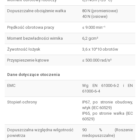
Dopuszczalne obciążenie wałka
80 N (promieniowe)
40 N (osiowe)
Prędkość obrotowa pracy
≤ 9.000 min⁻¹
Moment bezwładności wirnika
6,2 gcm²
Żywotność łożysk
3,6 x 10^10 obrotów
Przyspieszenie kątowe
≤ 500.000 rad/s²
Dane dotyczące otoczenia
EMC
Wg EN 61000-6-2 i EN
61000-6-4
Stopień ochrony
IP67, po stronie obudowy,
wtyk (IEC 60529)
IP65, po stronie wałka (IEC
60529)
Dopuszczalna względna wilgotność
90 % (Roszenie
powietrza
niedopuszczalne)