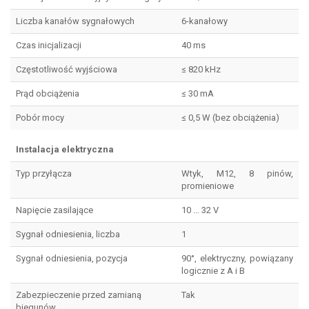
Liczba kanałów sygnałowych
6-kanałowy
Czas inicjalizacji
40 ms
Częstotliwość wyjściowa
≤ 820 kHz
Prąd obciążenia
≤ 30 mA
Pobór mocy
≤ 0,5 W (bez obciążenia)
Instalacja elektryczna
Typ przyłącza
Wtyk, M12, 8 pinów,
promieniowe
Napięcie zasilające
10 ... 32 V
Sygnał odniesienia, liczba
1
Sygnał odniesienia, pozycja
90°, elektryczny, powiązany
logicznie z A i B
Zabezpieczenie przed zamianą
Tak
biegunów