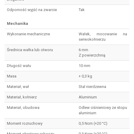
Odporność wyjść na zwarcie
Tak
Mechanika
Wykonanie mechaniczne
Wałek, mocowanie na
serwokołnierzu
Średnica wałka lub otworu
6 mm
Z powierzchnią
Długość wału
10 mm
Masa
+ 0,3 kg
Materiał, wał
Stal nierdzewna
Materiał, kołnierz
Aluminium
Materiał, obudowa
Odlew ciśnieniowy ze stopu
aluminium
Moment rozruchowy
0,5 Ncm (+20 °C)
Moment obrotowy roboczy
0,3 Ncm (+20 °C)