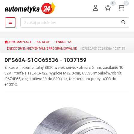
0
0
AUTOMATYKA24
KATALOG
ENKODERY
ENKODERY INKREMENTALNE PROGRAMOWALNE
DFS60A-S1CC65536 - 1037159
DFS60A-S1CC65536 - 1037159
Enkoder inkrementalny SICK, wałek serwokołnierz 6 mm, zasilanie 10-
32V, interfejs TTL/RS-422, wyjście M12 8-pin, 65536 impulsów/obrót,
IP67/IP65, częstotliwość do 820 kHz, temperatura pracy -40°C do
+100°C.