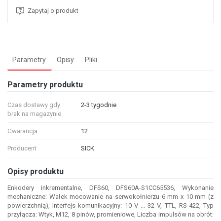
Zapytaj o produkt
Parametry
Opisy
Pliki
Parametry produktu
Czas dostawy gdy
2-3 tygodnie
brak na magazynie
Gwarancja
12
Producent
SICK
Opisy produktu
Enkodery inkrementalne, DFS60, DFS60A-S1CC65536, Wykonanie
mechaniczne: Wałek mocowanie na serwokołnierzu 6 mm x 10 mm (z
powierzchnią), Interfejs komunikacyjny: 10 V ... 32 V, TTL, RS-422, Typ
przyłącza: Wtyk, M12, 8 pinów, promieniowe, Liczba impulsów na obrót: