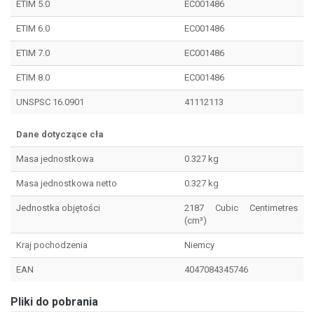
ETIM 5.0
EC001486
ETIM 6.0
EC001486
ETIM 7.0
EC001486
ETIM 8.0
EC001486
UNSPSC 16.0901
41112113
Dane dotyczące cła
Masa jednostkowa
0.327 kg
Masa jednostkowa netto
0.327 kg
Jednostka objętości
2187 Cubic Centimetres
(cm³)
Kraj pochodzenia
Niemcy
EAN
4047084345746
Pliki do pobrania