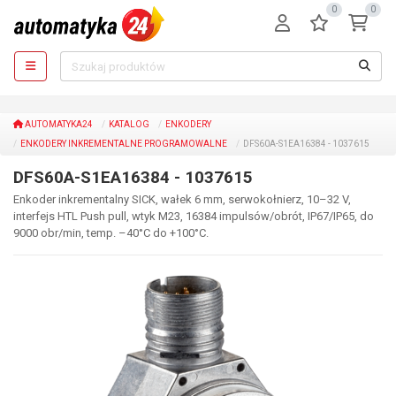
0
0
AUTOMATYKA24
KATALOG
ENKODERY
ENKODERY INKREMENTALNE PROGRAMOWALNE
DFS60A-S1EA16384 - 1037615
DFS60A-S1EA16384 - 1037615
Enkoder inkrementalny SICK, wałek 6 mm, serwokołnierz, 10–32 V,
interfejs HTL Push pull, wtyk M23, 16384 impulsów/obrót, IP67/IP65, do
9000 obr/min, temp. –40°C do +100°C.