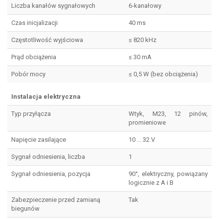
Liczba kanałów sygnałowych
6-kanałowy
Czas inicjalizacji
40 ms
Częstotliwość wyjściowa
≤ 820 kHz
Prąd obciążenia
≤ 30 mA
Pobór mocy
≤ 0,5 W (bez obciążenia)
Instalacja elektryczna
Typ przyłącza
Wtyk, M23, 12 pinów,
promieniowe
Napięcie zasilające
10 ... 32 V
Sygnał odniesienia, liczba
1
Sygnał odniesienia, pozycja
90°, elektryczny, powiązany
logicznie z A i B
Zabezpieczenie przed zamianą
Tak
biegunów