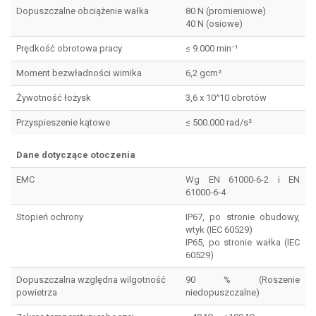
Dopuszczalne obciążenie wałka
80 N (promieniowe)
40 N (osiowe)
Prędkość obrotowa pracy
≤ 9.000 min⁻¹
Moment bezwładności wirnika
6,2 gcm²
Żywotność łożysk
3,6 x 10^10 obrotów
Przyspieszenie kątowe
≤ 500.000 rad/s²
Dane dotyczące otoczenia
EMC
Wg EN 61000-6-2 i EN
61000-6-4
Stopień ochrony
IP67, po stronie obudowy,
wtyk (IEC 60529)
IP65, po stronie wałka (IEC
60529)
Dopuszczalna względna wilgotność
90 % (Roszenie
powietrza
niedopuszczalne)