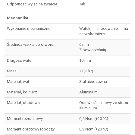
Odporność wyjść na zwarcie
Tak
Mechanika
Wykonanie mechaniczne
Wałek, mocowanie na
serwokołnierzu
Średnica wałka lub otworu
6 mm
Z powierzchnią
Długość wału
10 mm
Masa
+ 0,3 kg
Materiał, wał
Stal nierdzewna
Materiał, kołnierz
Aluminium
Materiał, obudowa
Odlew ciśnieniowy ze stopu
aluminium
Moment rozruchowy
0,5 Ncm (+20 °C)
Moment obrotowy roboczy
0,3 Ncm (+20 °C)