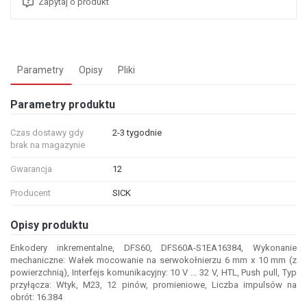
Zapytaj o produkt
Parametry
Opisy
Pliki
Parametry produktu
Czas dostawy gdy
2-3 tygodnie
brak na magazynie
Gwarancja
12
Producent
SICK
Opisy produktu
Enkodery inkrementalne, DFS60, DFS60A-S1EA16384, Wykonanie
mechaniczne: Wałek mocowanie na serwokołnierzu 6 mm x 10 mm (z
powierzchnią), Interfejs komunikacyjny: 10 V ... 32 V, HTL, Push pull, Typ
przyłącza: Wtyk, M23, 12 pinów, promieniowe, Liczba impulsów na
obrót: 16.384