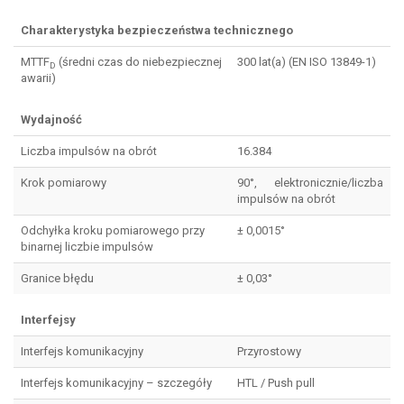
Charakterystyka bezpieczeństwa technicznego
MTTF
(średni czas do niebezpiecznej
300 lat(a) (EN ISO 13849-1)
D
awarii)
Wydajność
Liczba impulsów na obrót
16.384
Krok pomiarowy
90°, elektronicznie/liczba
impulsów na obrót
Odchyłka kroku pomiarowego przy
± 0,0015°
binarnej liczbie impulsów
Granice błędu
± 0,03°
Interfejsy
Interfejs komunikacyjny
Przyrostowy
Interfejs komunikacyjny – szczegóły
HTL / Push pull