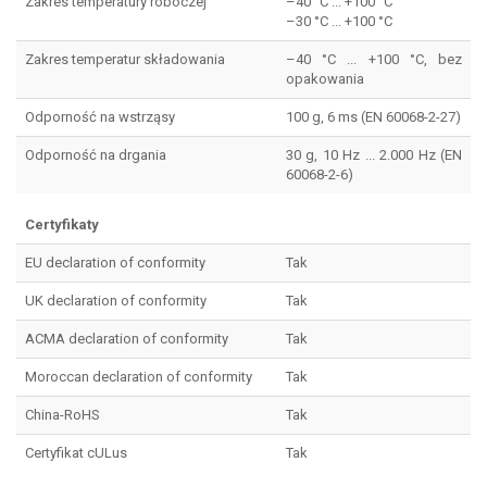
Zakres temperatury roboczej
–40 °C ... +100 °C
–30 °C ... +100 °C
Zakres temperatur składowania
–40 °C ... +100 °C, bez
opakowania
Odporność na wstrząsy
100 g, 6 ms (EN 60068-2-27)
Odporność na drgania
30 g, 10 Hz ... 2.000 Hz (EN
60068-2-6)
Certyfikaty
EU declaration of conformity
Tak
UK declaration of conformity
Tak
ACMA declaration of conformity
Tak
Moroccan declaration of conformity
Tak
China-RoHS
Tak
Certyfikat cULus
Tak