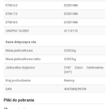
ETIM 6.0
EC001486
ETIM 7.0
EC001486
ETIM 8.0
EC001486
UNSPSC 16.0901
41112113
Dane dotyczące cła
Masa jednostkowa
0.335 kg
Masa jednostkowa netto
0.335 kg
Jednostka objętości
2187 Cubic Centimetres
(cm³)
Kraj pochodzenia
Niemcy
EAN
4047084299728
Pliki do pobrania