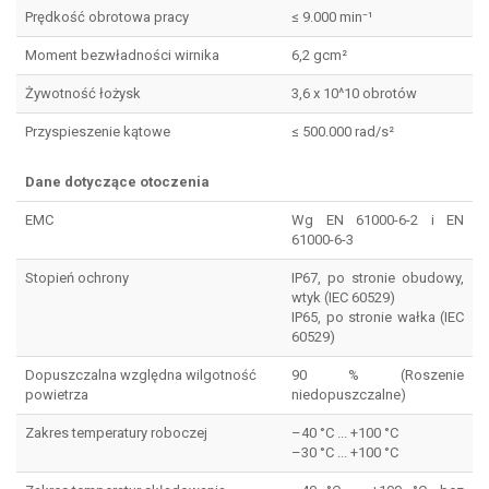
Prędkość obrotowa pracy
≤ 9.000 min⁻¹
Moment bezwładności wirnika
6,2 gcm²
Żywotność łożysk
3,6 x 10^10 obrotów
Przyspieszenie kątowe
≤ 500.000 rad/s²
Dane dotyczące otoczenia
EMC
Wg EN 61000-6-2 i EN
61000-6-3
Stopień ochrony
IP67, po stronie obudowy,
wtyk (IEC 60529)
IP65, po stronie wałka (IEC
60529)
Dopuszczalna względna wilgotność
90 % (Roszenie
powietrza
niedopuszczalne)
Zakres temperatury roboczej
–40 °C ... +100 °C
–30 °C ... +100 °C