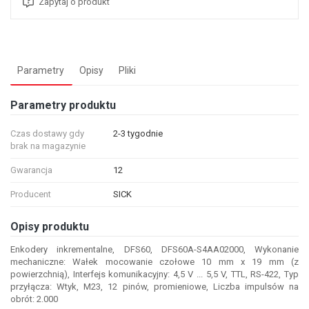
Zapytaj o produkt
Parametry
Opisy
Pliki
Parametry produktu
Czas dostawy gdy
2-3 tygodnie
brak na magazynie
Gwarancja
12
Producent
SICK
Opisy produktu
Enkodery inkrementalne, DFS60, DFS60A-S4AA02000, Wykonanie
mechaniczne: Wałek mocowanie czołowe 10 mm x 19 mm (z
powierzchnią), Interfejs komunikacyjny: 4,5 V ... 5,5 V, TTL, RS-422, Typ
przyłącza: Wtyk, M23, 12 pinów, promieniowe, Liczba impulsów na
obrót: 2.000