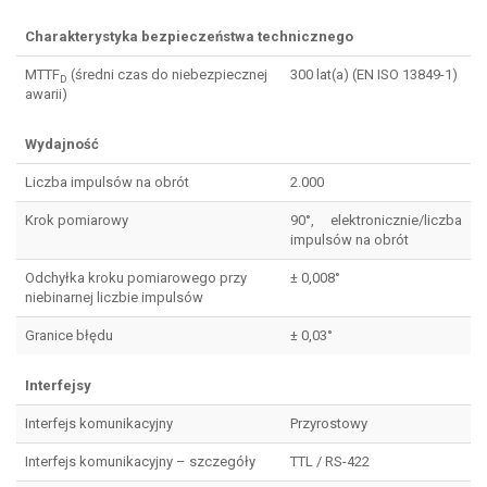
Charakterystyka bezpieczeństwa technicznego
MTTF
(średni czas do niebezpiecznej
300 lat(a) (EN ISO 13849-1)
D
awarii)
Wydajność
Liczba impulsów na obrót
2.000
Krok pomiarowy
90°, elektronicznie/liczba
impulsów na obrót
Odchyłka kroku pomiarowego przy
± 0,008°
niebinarnej liczbie impulsów
Granice błędu
± 0,03°
Interfejsy
Interfejs komunikacyjny
Przyrostowy
Interfejs komunikacyjny – szczegóły
TTL / RS-422