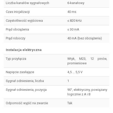
Liczba kanałów sygnałowych
6-kanałowy
Czas inicjalizacji
40 ms
Częstotliwość wyjściowa
≤ 820 kHz
Prąd obciążenia
≤ 30 mA
Prąd roboczy
40 mA (bez obciążenia)
Instalacja elektryczna
Typ przyłącza
Wtyk, M23, 12 pinów,
promieniowe
Napięcie zasilające
4,5 ... 5,5 V
Sygnał odniesienia, liczba
1
Sygnał odniesienia, pozycja
90°, elektryczny, powiązany
logicznie z A i B
Odporność wyjść na zwarcie
Tak