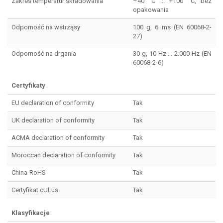
Zakres temperatur składowania
–40 °C ... +100 °C, bez
opakowania
Odporność na wstrząsy
100 g, 6 ms (EN 60068-2-
27)
Odporność na drgania
30 g, 10 Hz ... 2.000 Hz (EN
60068-2-6)
Certyfikaty
EU declaration of conformity
Tak
UK declaration of conformity
Tak
ACMA declaration of conformity
Tak
Moroccan declaration of conformity
Tak
China-RoHS
Tak
Certyfikat cULus
Tak
Klasyfikacje