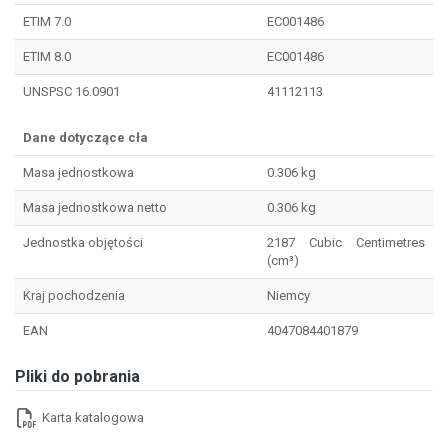
ETIM 7.0
EC001486
ETIM 8.0
EC001486
UNSPSC 16.0901
41112113
Dane dotyczące cła
Masa jednostkowa
0.306 kg
Masa jednostkowa netto
0.306 kg
Jednostka objętości
2187 Cubic Centimetres
(cm³)
Kraj pochodzenia
Niemcy
EAN
4047084401879
Pliki do pobrania
Karta katalogowa