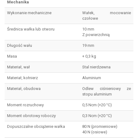
Mechanika
Wykonanie mechaniczne
Wałek, mocowanie
czołowe
Średnica wałka lub otworu
10 mm
Z powierzchnią
Długość wału
19 mm
Masa
+ 0,3 kg
Materiał, wał
Stal nierdzewna
Materiał, kołnierz
Aluminium
Materiał, obudowa
Odlew ciśnieniowy ze
stopu aluminium
Moment rozruchowy
0,5 Ncm (+20 °C)
Moment obrotowy roboczy
0,3 Ncm (+20 °C)
Dopuszczalne obciążenie wałka
80 N (promieniowe)
40 N (osiowe)