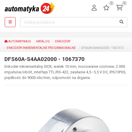
0
0
AUTOMATYKA24
KATALOG
ENKODERY
ENKODERY INKREMENTALNE PROGRAMOWALNE
DFS60A-S4AA02000 - 1067370
DFS60A-S4AA02000 - 1067370
Enkoder inkrementalny SICK, wałek 10 mm, mocowanie czołowe, 2.000
impulsów/obrót, interfejs TTL/RS-422, zasilanie 4,5–5,5 V DC, IP67/IP65,
prędkość do 9000 obr/min, odporność na drgania.