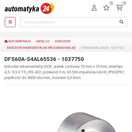
0
0
AUTOMATYKA24
KATALOG
ENKODERY
ENKODERY INKREMENTALNE PROGRAMOWALNE
DFS60A-S4AL65536 - 1037750
DFS60A-S4AL65536 - 1037750
Enkoder inkrementalny SICK, wałek czołowy 10 mm x 19 mm, interfejs
4,5–5,5 V TTL/RS-422, przewód 3 m, 65 536 impulsów/obrót, IP65/IP67,
prędkość do 9000 obr/min, moment 0,3 Ncm.