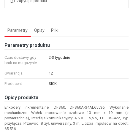
Zapytaj o produkt
Parametry
Opisy
Pliki
Parametry produktu
Czas dostawy gdy
2-3 tygodnie
brak na magazynie
Gwarancja
12
Producent
SICK
Opisy produktu
Enkodery inkrementalne, DFS60, DFS60A-S4AL65536, Wykonanie
mechaniczne: Wałek mocowanie czołowe 10 mm x 19 mm (z
powierzchnią), Interfejs komunikacyjny: 4,5 V ... 5,5 V, TTL, RS-422, Typ
przyłącza: Przewód, 8 żył, uniwersalny, 3 m, Liczba impulsów na obrót:
65.536