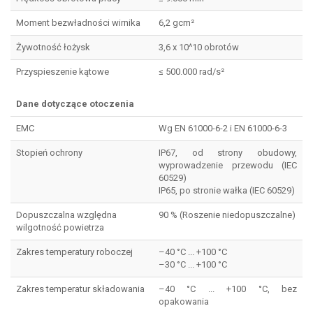
Moment bezwładności wirnika
6,2 gcm²
Żywotność łożysk
3,6 x 10^10 obrotów
Przyspieszenie kątowe
≤ 500.000 rad/s²
Dane dotyczące otoczenia
EMC
Wg EN 61000-6-2 i EN 61000-6-3
Stopień ochrony
IP67, od strony obudowy,
wyprowadzenie przewodu (IEC
60529)
IP65, po stronie wałka (IEC 60529)
Dopuszczalna względna
90 % (Roszenie niedopuszczalne)
wilgotność powietrza
Zakres temperatury roboczej
–40 °C ... +100 °C
–30 °C ... +100 °C
Zakres temperatur składowania
–40 °C ... +100 °C, bez
opakowania