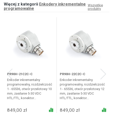
Więcej z kategorii
Enkodery inkrementalne
Wszystkie
programowalne
produkty
PR90H-21C2C-C
PR90H-22C2C-C
Enkoder inkrementalny
Enkoder inkrementalny
programowalny, rozdzielczość
programowalny, rozdzielczość
1 - 65536, otwór przelotowy 10
1 - 65536, otwór przelotowy 12
mm, zasilanie 5-30 VDC
mm, zasilanie 5-30 VDC
HTL/TTL, konektor...
HTL/TTL, konektor...
849,00 zł
849,00 zł