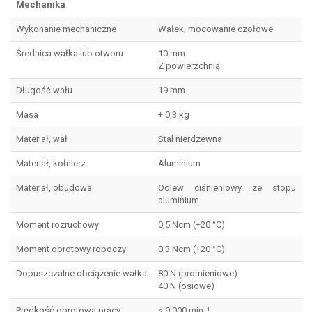
Mechanika
Wykonanie mechaniczne
Wałek, mocowanie czołowe
Średnica wałka lub otworu
10 mm
Z powierzchnią
Długość wału
19 mm
Masa
+ 0,3 kg
Materiał, wał
Stal nierdzewna
Materiał, kołnierz
Aluminium
Materiał, obudowa
Odlew ciśnieniowy ze stopu
aluminium
Moment rozruchowy
0,5 Ncm (+20 °C)
Moment obrotowy roboczy
0,3 Ncm (+20 °C)
Dopuszczalne obciążenie wałka
80 N (promieniowe)
40 N (osiowe)
Prędkość obrotowa pracy
≤ 9.000 min⁻¹