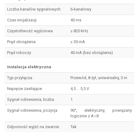
Liczba kanałów sygnałowych
6-kanałowy
Czas inicjalizacji
40 ms
Częstotliwość wyjściowa
≤ 820 kHz
Prąd obciążenia
≤ 30 mA
Prąd roboczy
40 mA (bez obciążenia)
Instalacja elektryczna
Typ przyłącza
Przewód, 8 żył, uniwersalny, 3 m
Napięcie zasilające
4,5 ... 5,5 V
Sygnał odniesienia, liczba
1
Sygnał odniesienia, pozycja
90°, elektryczny, powiązany
logicznie z A i B
Odporność wyjść na zwarcie
Tak