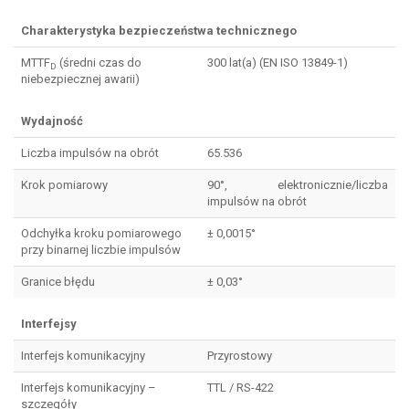
Charakterystyka bezpieczeństwa technicznego
MTTF
(średni czas do
300 lat(a) (EN ISO 13849-1)
D
niebezpiecznej awarii)
Wydajność
Liczba impulsów na obrót
65.536
Krok pomiarowy
90°, elektronicznie/liczba
impulsów na obrót
Odchyłka kroku pomiarowego
± 0,0015°
przy binarnej liczbie impulsów
Granice błędu
± 0,03°
Interfejsy
Interfejs komunikacyjny
Przyrostowy
Interfejs komunikacyjny –
TTL / RS-422
szczegóły