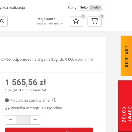
bka realizacja
Ceny
Netto
Brutto
0
0
Moje konto
oraz zamówienia
KONTAKT
/IP65, odporność na drgania 30g, do 9.000 obr/min, 6-
1 565,56 zł
1 925,64 zł z podatkiem VAT
Produkt na zamówienie
Wysyłka w ciągu: 2-3 tygodnie
Z
G
Ł
O
Ś
U
W
A
G