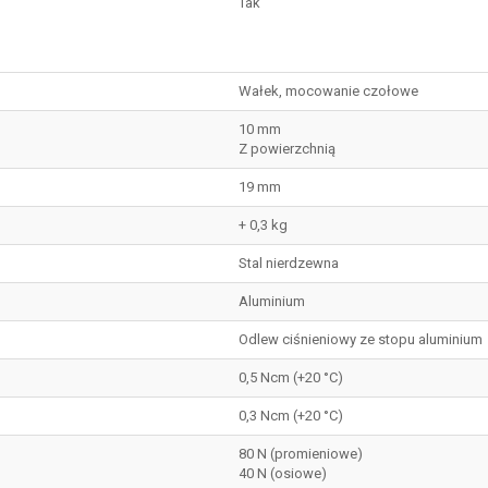
Tak
Wałek, mocowanie czołowe
10 mm
Z powierzchnią
19 mm
+ 0,3 kg
Stal nierdzewna
Aluminium
Odlew ciśnieniowy ze stopu aluminium
0,5 Ncm (+20 °C)
0,3 Ncm (+20 °C)
80 N (promieniowe)
40 N (osiowe)