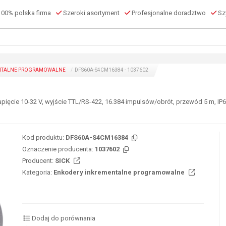
00% polska firma
Szeroki asortyment
Profesjonalne doradztwo
Szy
NTALNE PROGRAMOWALNE
DFS60A-S4CM16384 - 1037602
ęcie 10-32 V, wyjście TTL/RS-422, 16.384 impulsów/obrót, przewód 5 m, IP67
Kod produktu:
DFS60A-S4CM16384
Oznaczenie producenta:
1037602
Producent:
SICK
Kategoria:
Enkodery inkrementalne programowalne
Dodaj do porównania