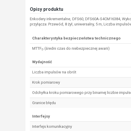
Opisy produktu
Enkodery inkrementalne, DFS60, DFS60A-S4CM16384, Wykona
przyłącza: Przewód, 8 żył, uniwersalny, 5 m, Liczba impulsó
Charakterystyka bezpieczeństwa technicznego
MTTF
(średni czas do niebezpiecznej awarii)
D
Wydajność
Liczba impulsów na obrót
Krok pomiarowy
Odchyłka kroku pomiarowego przy binarnej liczbie impul
Granice błędu
Interfejsy
Interfejs komunikacyjny