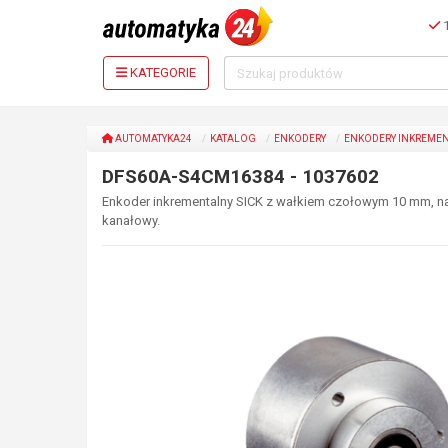
1
KATEGORIE
AUTOMATYKA24
KATALOG
ENKODERY
ENKODERY INKREME
DFS60A-S4CM16384 - 1037602
Enkoder inkrementalny SICK z wałkiem czołowym 10 mm, napi
kanałowy.