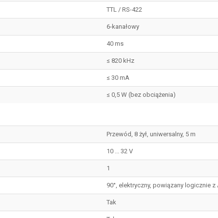
TTL / RS-422
6-kanałowy
40 ms
≤ 820 kHz
≤ 30 mA
≤ 0,5 W (bez obciążenia)
Przewód, 8 żył, uniwersalny, 5 m
10 ... 32 V
1
90°, elektryczny, powiązany logicznie z 
Tak