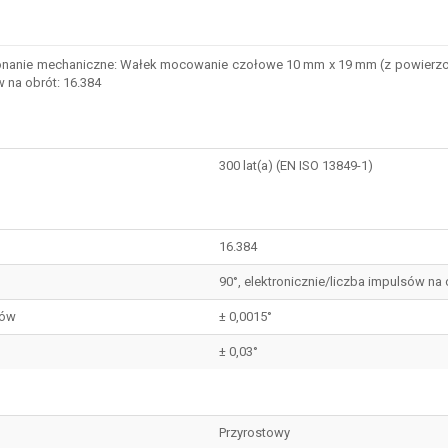
nie mechaniczne: Wałek mocowanie czołowe 10 mm x 19 mm (z powierzchnią), 
w na obrót: 16.384
300 lat(a) (EN ISO 13849-1)
16.384
90°, elektronicznie/liczba impulsów na 
sów
± 0,0015°
± 0,03°
Przyrostowy