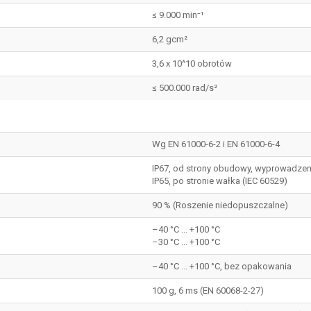
≤ 9.000 min⁻¹
6,2 gcm²
3,6 x 10^10 obrotów
≤ 500.000 rad/s²
Wg EN 61000-6-2 i EN 61000-6-4
IP67, od strony obudowy, wyprowadzen
IP65, po stronie wałka (IEC 60529)
90 % (Roszenie niedopuszczalne)
–40 °C ... +100 °C
–30 °C ... +100 °C
–40 °C ... +100 °C, bez opakowania
100 g, 6 ms (EN 60068-2-27)