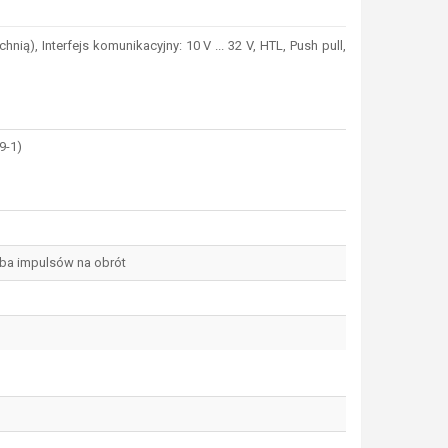
 Interfejs komunikacyjny: 10 V ... 32 V, HTL, Push pull,
9-1)
czba impulsów na obrót