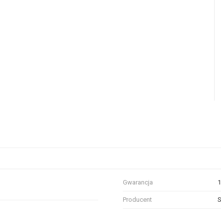
Gwarancja
1
Producent
S