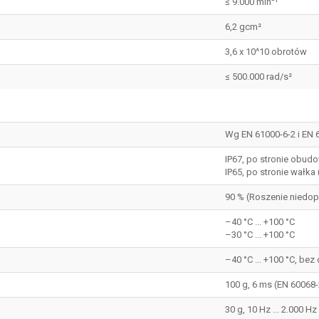
≤ 9.000 min⁻¹
6,2 gcm²
3,6 x 10^10 obrotów
≤ 500.000 rad/s²
Wg EN 61000-6-2 i EN 
IP67, po stronie obudo
IP65, po stronie wałka 
90 % (Roszenie niedo
–40 °C ... +100 °C
–30 °C ... +100 °C
–40 °C ... +100 °C, be
100 g, 6 ms (EN 60068-
30 g, 10 Hz ... 2.000 H