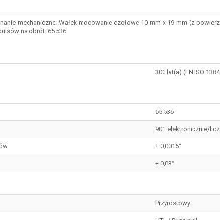
nie mechaniczne: Wałek mocowanie czołowe 10 mm x 19 mm (z powierzchnią),
pulsów na obrót: 65.536
300 lat(a) (EN ISO 1384
65.536
90°, elektronicznie/li
sów
± 0,0015°
± 0,03°
Przyrostowy