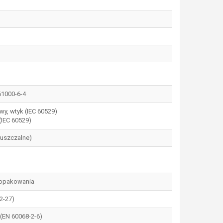
61000-6-4
wy, wtyk (IEC 60529)
(IEC 60529)
puszczalne)
z opakowania
2-27)
z (EN 60068-2-6)