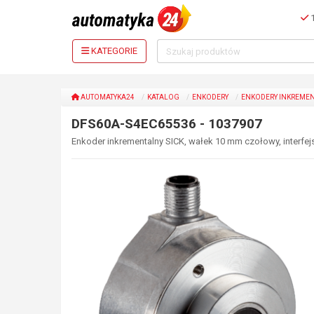
1
KATEGORIE
AUTOMATYKA24
KATALOG
ENKODERY
ENKODERY INKREME
DFS60A-S4EC65536 - 1037907
Enkoder inkrementalny SICK, wałek 10 mm czołowy, interfejs