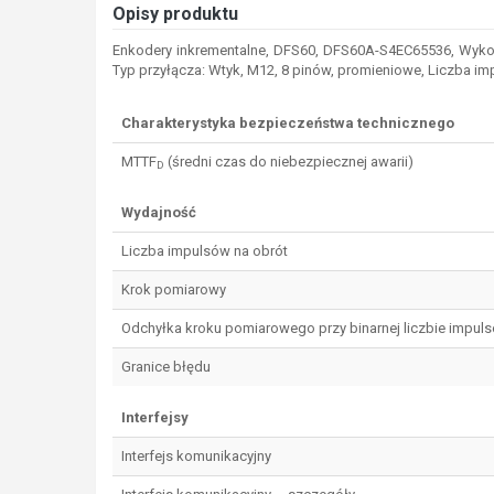
Opisy produktu
Enkodery inkrementalne, DFS60, DFS60A-S4EC65536, Wykona
Typ przyłącza: Wtyk, M12, 8 pinów, promieniowe, Liczba im
Charakterystyka bezpieczeństwa technicznego
MTTF
(średni czas do niebezpiecznej awarii)
D
Wydajność
Liczba impulsów na obrót
Krok pomiarowy
Odchyłka kroku pomiarowego przy binarnej liczbie impul
Granice błędu
Interfejsy
Interfejs komunikacyjny