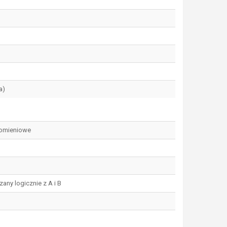
a)
romieniowe
zany logicznie z A i B