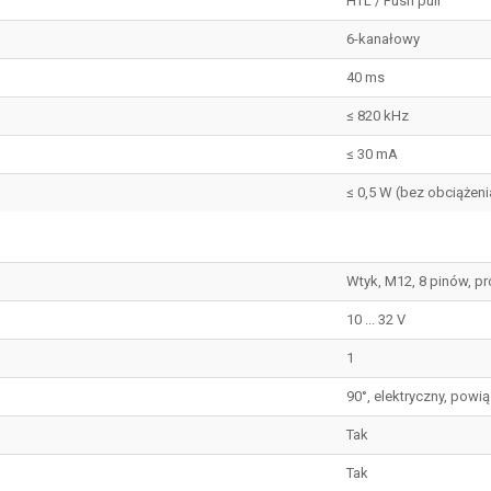
HTL / Push pull
6-kanałowy
40 ms
≤ 820 kHz
≤ 30 mA
≤ 0,5 W (bez obciążeni
Wtyk, M12, 8 pinów, p
10 ... 32 V
1
90°, elektryczny, powią
Tak
Tak