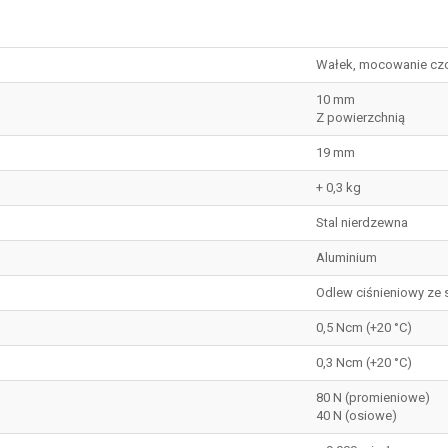
Wałek, mocowanie cz
10 mm
Z powierzchnią
19 mm
+ 0,3 kg
Stal nierdzewna
Aluminium
Odlew ciśnieniowy ze 
0,5 Ncm (+20 °C)
0,3 Ncm (+20 °C)
80 N (promieniowe)
40 N (osiowe)