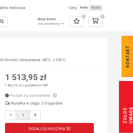
bka realizacja
Ceny
Netto
Brutto
0
0
Moje konto
oraz zamówienia
KONTAKT
0 obr/min, temperatura -40°C...+100°C.
1 513,95 zł
1 862,16 zł z podatkiem VAT
Produkt na zamówienie
Wysyłka w ciągu: 2-3 tygodnie
Z
G
Ł
O
Ś
U
W
A
G
DODAJ DO KOSZYKA