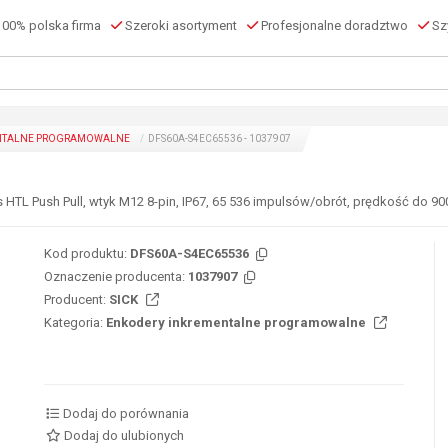
00% polska firma
Szeroki asortyment
Profesjonalne doradztwo
Szy
NTALNE PROGRAMOWALNE
DFS60A-S4EC65536 - 1037907
 HTL Push Pull, wtyk M12 8-pin, IP67, 65 536 impulsów/obrót, prędkość do 900
Kod produktu:
DFS60A-S4EC65536
Oznaczenie producenta:
1037907
Producent:
SICK
Kategoria:
Enkodery inkrementalne programowalne
Dodaj do porównania
Dodaj do ulubionych