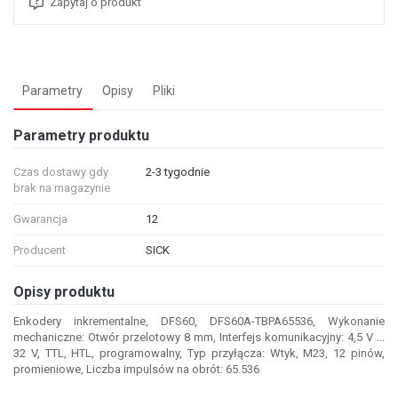
Zapytaj o produkt
Parametry
Opisy
Pliki
Parametry produktu
Czas dostawy gdy
2-3 tygodnie
brak na magazynie
Gwarancja
12
Producent
SICK
Opisy produktu
Enkodery inkrementalne, DFS60, DFS60A-TBPA65536, Wykonanie
mechaniczne: Otwór przelotowy 8 mm, Interfejs komunikacyjny: 4,5 V ...
32 V, TTL, HTL, programowalny, Typ przyłącza: Wtyk, M23, 12 pinów,
promieniowe, Liczba impulsów na obrót: 65.536