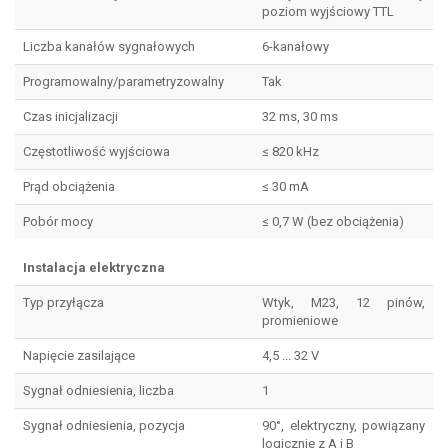
poziom wyjściowy TTL
Liczba kanałów sygnałowych
6-kanałowy
Programowalny/parametryzowalny
Tak
Czas inicjalizacji
32 ms, 30 ms
Częstotliwość wyjściowa
≤ 820 kHz
Prąd obciążenia
≤ 30 mA
Pobór mocy
≤ 0,7 W (bez obciążenia)
Instalacja elektryczna
Typ przyłącza
Wtyk, M23, 12 pinów,
promieniowe
Napięcie zasilające
4,5 ... 32 V
Sygnał odniesienia, liczba
1
Sygnał odniesienia, pozycja
90°, elektryczny, powiązany
logicznie z A i B