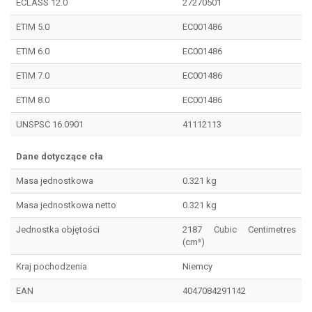
ECLASS 12.0
27270501
ETIM 5.0
EC001486
ETIM 6.0
EC001486
ETIM 7.0
EC001486
ETIM 8.0
EC001486
UNSPSC 16.0901
41112113
Dane dotyczące cła
Masa jednostkowa
0.321 kg
Masa jednostkowa netto
0.321 kg
Jednostka objętości
2187 Cubic Centimetres
(cm³)
Kraj pochodzenia
Niemcy
EAN
4047084291142