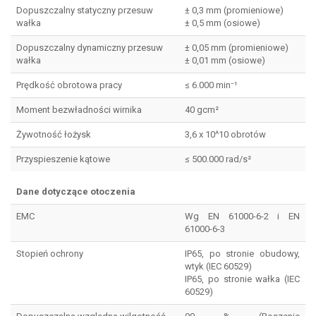
Dopuszczalny statyczny przesuw
± 0,3 mm (promieniowe)
wałka
± 0,5 mm (osiowe)
Dopuszczalny dynamiczny przesuw
± 0,05 mm (promieniowe)
wałka
± 0,01 mm (osiowe)
Prędkość obrotowa pracy
≤ 6.000 min⁻¹
Moment bezwładności wirnika
40 gcm²
Żywotność łożysk
3,6 x 10^10 obrotów
Przyspieszenie kątowe
≤ 500.000 rad/s²
Dane dotyczące otoczenia
EMC
Wg EN 61000-6-2 i EN
61000-6-3
Stopień ochrony
IP65, po stronie obudowy,
wtyk (IEC 60529)
IP65, po stronie wałka (IEC
60529)