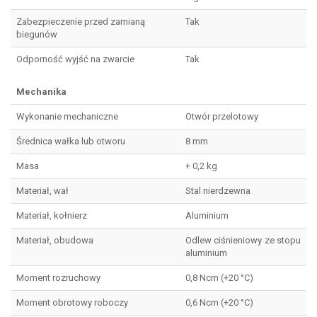
Zabezpieczenie przed zamianą
Tak
biegunów
Odporność wyjść na zwarcie
Tak
Mechanika
Wykonanie mechaniczne
Otwór przelotowy
Średnica wałka lub otworu
8 mm
Masa
+ 0,2 kg
Materiał, wał
Stal nierdzewna
Materiał, kołnierz
Aluminium
Materiał, obudowa
Odlew ciśnieniowy ze stopu
aluminium
Moment rozruchowy
0,8 Ncm (+20 °C)
Moment obrotowy roboczy
0,6 Ncm (+20 °C)