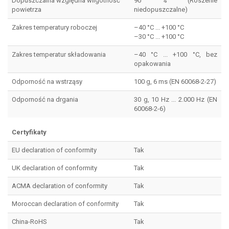
Dopuszczalna względna wilgotność
90 % (Roszenie
powietrza
niedopuszczalne)
Zakres temperatury roboczej
–40 °C ... +100 °C
–30 °C ... +100 °C
Zakres temperatur składowania
–40 °C ... +100 °C, bez
opakowania
Odporność na wstrząsy
100 g, 6 ms (EN 60068-2-27)
Odporność na drgania
30 g, 10 Hz ... 2.000 Hz (EN
60068-2-6)
Certyfikaty
EU declaration of conformity
Tak
UK declaration of conformity
Tak
ACMA declaration of conformity
Tak
Moroccan declaration of conformity
Tak
China-RoHS
Tak