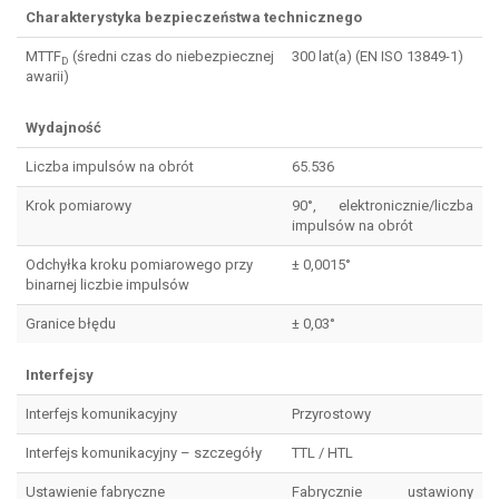
Charakterystyka bezpieczeństwa technicznego
MTTF
(średni czas do niebezpiecznej
300 lat(a) (EN ISO 13849-1)
D
awarii)
Wydajność
Liczba impulsów na obrót
65.536
Krok pomiarowy
90°, elektronicznie/liczba
impulsów na obrót
Odchyłka kroku pomiarowego przy
± 0,0015°
binarnej liczbie impulsów
Granice błędu
± 0,03°
Interfejsy
Interfejs komunikacyjny
Przyrostowy
Interfejs komunikacyjny – szczegóły
TTL / HTL
Ustawienie fabryczne
Fabrycznie ustawiony