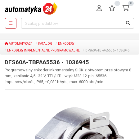
0
0
AUTOMATYKA24
KATALOG
ENKODERY
ENKODERY INKREMENTALNE PROGRAMOWALNE
DFS60A-TBPA65536 - 1036945
DFS60A-TBPA65536 - 1036945
Programowalny enkoder inkrementalny SICK z otworem przelotowym 8
mm, zasilanie 4,5–32 V, TTL/HTL, wtyk M23 12-pin, 65536
impulsów/obrót, IP65, ±0,03° błędu, max. 6000 obr./min.