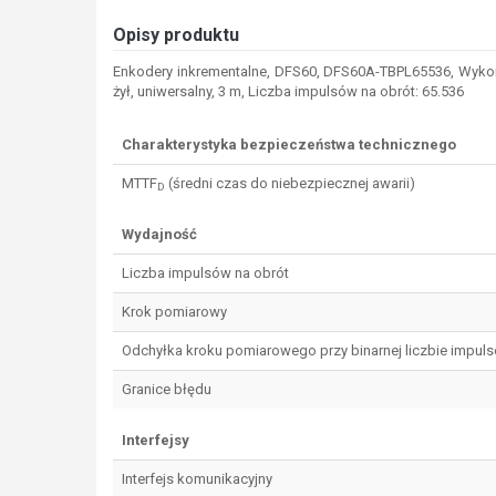
Opisy produktu
Enkodery inkrementalne, DFS60, DFS60A-TBPL65536, Wykonan
żył, uniwersalny, 3 m, Liczba impulsów na obrót: 65.536
Charakterystyka bezpieczeństwa technicznego
MTTF
(średni czas do niebezpiecznej awarii)
D
Wydajność
Liczba impulsów na obrót
Krok pomiarowy
Odchyłka kroku pomiarowego przy binarnej liczbie impul
Granice błędu
Interfejsy
Interfejs komunikacyjny