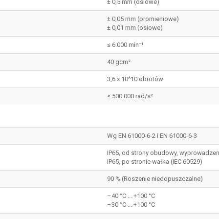
± 0,5 mm (osiowe)
± 0,05 mm (promieniowe)
± 0,01 mm (osiowe)
≤ 6.000 min⁻¹
40 gcm²
3,6 x 10^10 obrotów
≤ 500.000 rad/s²
Wg EN 61000-6-2 i EN 61000-6-3
IP65, od strony obudowy, wyprowadzen
IP65, po stronie wałka (IEC 60529)
90 % (Roszenie niedopuszczalne)
–40 °C ... +100 °C
–30 °C ... +100 °C