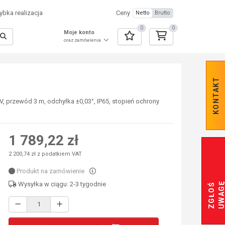
bka realizacja
Ceny
Netto
Brutto
0
0
Moje konto
oraz zamówienia
KONTAKT
, przewód 3 m, odchyłka ±0,03°, IP65, stopień ochrony
1 789,22 zł
2 200,74 zł z podatkiem VAT
Produkt na zamówienie
Wysyłka w ciągu: 2-3 tygodnie
Z
G
Ł
O
Ś
U
W
A
G