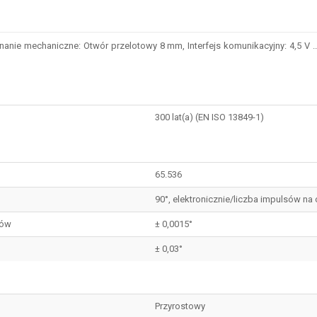
ie mechaniczne: Otwór przelotowy 8 mm, Interfejs komunikacyjny: 4,5 V ...
300 lat(a) (EN ISO 13849-1)
65.536
90°, elektronicznie/liczba impulsów na 
sów
± 0,0015°
± 0,03°
Przyrostowy