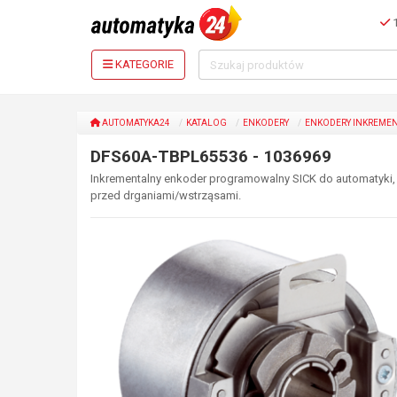
1
KATEGORIE
AUTOMATYKA24
KATALOG
ENKODERY
ENKODERY INKREME
DFS60A-TBPL65536 - 1036969
Inkrementalny enkoder programowalny SICK do automatyki, o
przed drganiami/wstrząsami.