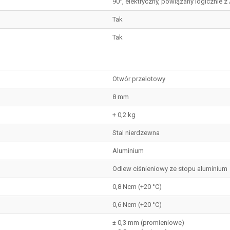
90°, elektryczny, powiązany logicznie z 
Tak
Tak
Otwór przelotowy
8 mm
+ 0,2 kg
Stal nierdzewna
Aluminium
Odlew ciśnieniowy ze stopu aluminium
0,8 Ncm (+20 °C)
0,6 Ncm (+20 °C)
± 0,3 mm (promieniowe)