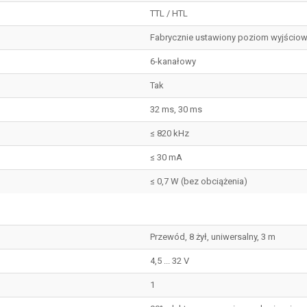
TTL / HTL
Fabrycznie ustawiony poziom wyjściow
6-kanałowy
Tak
32 ms, 30 ms
≤ 820 kHz
≤ 30 mA
≤ 0,7 W (bez obciążenia)
Przewód, 8 żył, uniwersalny, 3 m
4,5 ... 32 V
1