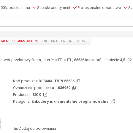
00% polska firma
Szeroki asortyment
Profesjonalne doradztwo
Szy
NTALNE PROGRAMOWALNE
DFS60A-TBPL65536 - 1036969
twór przelotowy 8 mm, interfejs TTL/HTL, 65536 imp/obrót, napięcie 4,5–32 V
Kod produktu:
DFS60A-TBPL65536
Oznaczenie producenta:
1036969
Producent:
SICK
Kategoria:
Enkodery inkrementalne programowalne
Dodaj do porównania