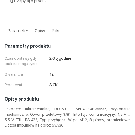
Zapytaj o produkt
Parametry
Opisy
Pliki
Parametry produktu
Czas dostawy gdy
2-3 tygodnie
brak na magazynie
Gwarancja
12
Producent
SICK
Opisy produktu
Enkodery inkrementalne, DFS60, DFS60A-TCAC65536, Wykonanie
mechaniczne: Otwór przelotowy 3/8”, Interfejs komunikacyjny: 4,5 V ...
5,5 V, TTL, RS-422, Typ przyłącza: Wtyk, M12, 8 pinów, promieniowe,
Liczba impulsów na obrót: 65.536