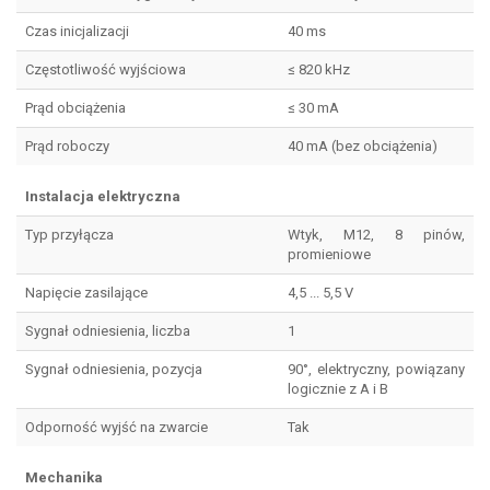
Czas inicjalizacji
40 ms
Częstotliwość wyjściowa
≤ 820 kHz
Prąd obciążenia
≤ 30 mA
Prąd roboczy
40 mA (bez obciążenia)
Instalacja elektryczna
Typ przyłącza
Wtyk, M12, 8 pinów,
promieniowe
Napięcie zasilające
4,5 ... 5,5 V
Sygnał odniesienia, liczba
1
Sygnał odniesienia, pozycja
90°, elektryczny, powiązany
logicznie z A i B
Odporność wyjść na zwarcie
Tak
Mechanika