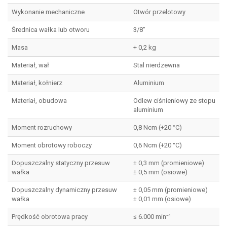
Wykonanie mechaniczne
Otwór przelotowy
Średnica wałka lub otworu
3/8″
Masa
+ 0,2 kg
Materiał, wał
Stal nierdzewna
Materiał, kołnierz
Aluminium
Materiał, obudowa
Odlew ciśnieniowy ze stopu
aluminium
Moment rozruchowy
0,8 Ncm (+20 °C)
Moment obrotowy roboczy
0,6 Ncm (+20 °C)
Dopuszczalny statyczny przesuw
± 0,3 mm (promieniowe)
wałka
± 0,5 mm (osiowe)
Dopuszczalny dynamiczny przesuw
± 0,05 mm (promieniowe)
wałka
± 0,01 mm (osiowe)
Prędkość obrotowa pracy
≤ 6.000 min⁻¹