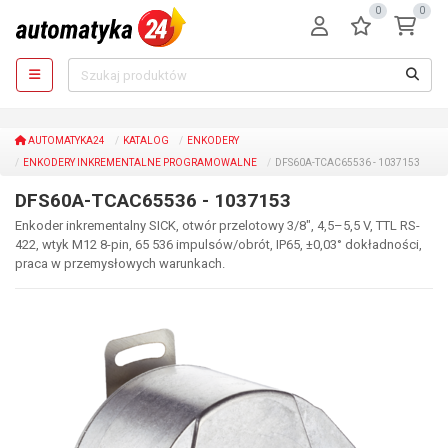
0
0
AUTOMATYKA24
KATALOG
ENKODERY
ENKODERY INKREMENTALNE PROGRAMOWALNE
DFS60A-TCAC65536 - 1037153
DFS60A-TCAC65536 - 1037153
Enkoder inkrementalny SICK, otwór przelotowy 3/8", 4,5–5,5 V, TTL RS-
422, wtyk M12 8-pin, 65 536 impulsów/obrót, IP65, ±0,03° dokładności,
praca w przemysłowych warunkach.