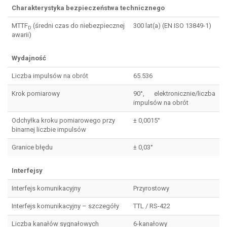
Charakterystyka bezpieczeństwa technicznego
MTTF
(średni czas do niebezpiecznej
300 lat(a) (EN ISO 13849-1)
D
awarii)
Wydajność
Liczba impulsów na obrót
65.536
Krok pomiarowy
90°, elektronicznie/liczba
impulsów na obrót
Odchyłka kroku pomiarowego przy
± 0,0015°
binarnej liczbie impulsów
Granice błędu
± 0,03°
Interfejsy
Interfejs komunikacyjny
Przyrostowy
Interfejs komunikacyjny – szczegóły
TTL / RS-422
Liczba kanałów sygnałowych
6-kanałowy