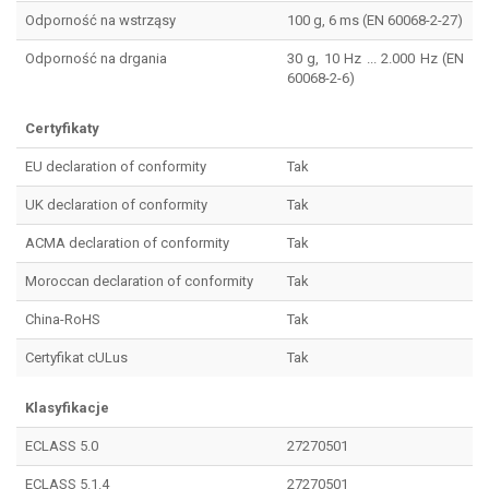
Odporność na wstrząsy
100 g, 6 ms (EN 60068-2-27)
Odporność na drgania
30 g, 10 Hz ... 2.000 Hz (EN
60068-2-6)
Certyfikaty
EU declaration of conformity
Tak
UK declaration of conformity
Tak
ACMA declaration of conformity
Tak
Moroccan declaration of conformity
Tak
China-RoHS
Tak
Certyfikat cULus
Tak
Klasyfikacje
ECLASS 5.0
27270501
ECLASS 5.1.4
27270501