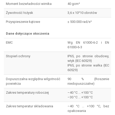
Moment bezwładności wirnika
40 gcm²
Żywotność łożysk
3,6 x 10^10 obrotów
Przyspieszenie kątowe
≤ 500.000 rad/s²
Dane dotyczące otoczenia
EMC
Wg EN 61000-6-2 i EN
61000-6-3
Stopień ochrony
IP65, po stronie obudowy,
wtyk (IEC 60529)
IP65, po stronie wałka (IEC
60529)
Dopuszczalna względna wilgotność
90 % (Roszenie
powietrza
niedopuszczalne)
Zakres temperatury roboczej
–40 °C ... +100 °C
–30 °C ... +100 °C
Zakres temperatur składowania
–40 °C ... +100 °C, bez
opakowania