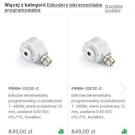
Więcej z kategorii
Enkodery inkrementalne
Wszystkie
programowalne
produkty
PR90H-21C2C-C
PR90H-22C2C-C
Enkoder inkrementalny
Enkoder inkrementalny
programowalny, rozdzielczość
programowalny, rozdzielczość
1 - 65536, otwór przelotowy 10
1 - 65536, otwór przelotowy 12
mm, zasilanie 5-30 VDC
mm, zasilanie 5-30 VDC
HTL/TTL, konektor...
HTL/TTL, konektor...
849,00 zł
849,00 zł