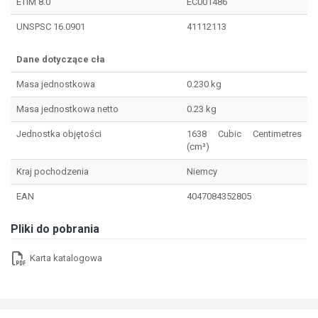
ETIM 8.0
EC001486
UNSPSC 16.0901
41112113
Dane dotyczące cła
Masa jednostkowa
0.230 kg
Masa jednostkowa netto
0.23 kg
Jednostka objętości
1638 Cubic Centimetres
(cm³)
Kraj pochodzenia
Niemcy
EAN
4047084352805
Pliki do pobrania
Karta katalogowa