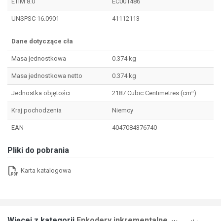
ETIM 8.0
EC001486
UNSPSC 16.0901
41112113
Dane dotyczące cła
Masa jednostkowa
0.374 kg
Masa jednostkowa netto
0.374 kg
Jednostka objętości
2187 Cubic Centimetres (cm³)
Kraj pochodzenia
Niemcy
EAN
4047084376740
Pliki do pobrania
Karta katalogowa
Więcej z kategorii
Enkodery inkrementalne