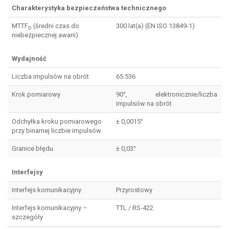
Charakterystyka bezpieczeństwa technicznego
MTTF
(średni czas do
300 lat(a) (EN ISO 13849-1)
D
niebezpiecznej awarii)
Wydajność
Liczba impulsów na obrót
65.536
Krok pomiarowy
90°, elektronicznie/liczba
impulsów na obrót
Odchyłka kroku pomiarowego
± 0,0015°
przy binarnej liczbie impulsów
Granice błędu
± 0,03°
Interfejsy
Interfejs komunikacyjny
Przyrostowy
Interfejs komunikacyjny –
TTL / RS-422
szczegóły