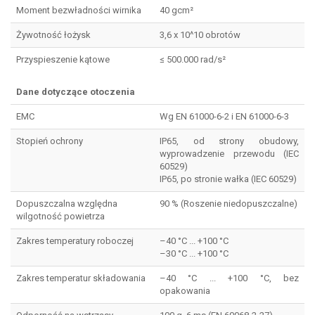
Moment bezwładności wirnika
40 gcm²
Żywotność łożysk
3,6 x 10^10 obrotów
Przyspieszenie kątowe
≤ 500.000 rad/s²
Dane dotyczące otoczenia
EMC
Wg EN 61000-6-2 i EN 61000-6-3
Stopień ochrony
IP65, od strony obudowy,
wyprowadzenie przewodu (IEC
60529)
IP65, po stronie wałka (IEC 60529)
Dopuszczalna względna
90 % (Roszenie niedopuszczalne)
wilgotność powietrza
Zakres temperatury roboczej
–40 °C ... +100 °C
–30 °C ... +100 °C
Zakres temperatur składowania
–40 °C ... +100 °C, bez
opakowania