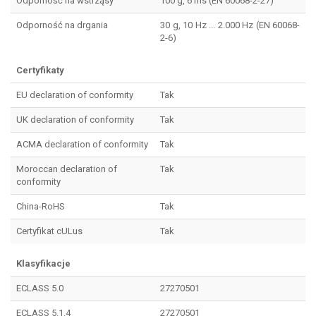
Odporność na wstrząsy
100 g, 6 ms (EN 60068-2-27)
Odporność na drgania
30 g, 10 Hz ... 2.000 Hz (EN 60068-
2-6)
Certyfikaty
EU declaration of conformity
Tak
UK declaration of conformity
Tak
ACMA declaration of conformity
Tak
Moroccan declaration of
Tak
conformity
China-RoHS
Tak
Certyfikat cULus
Tak
Klasyfikacje
ECLASS 5.0
27270501
ECLASS 5.1.4
27270501