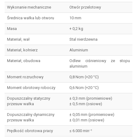
Wykonanie mechaniczne
Otwór przelotowy
Średnica wałka lub otworu
10 mm
Masa
+ 0,2 kg
Materiał, wał
Stal nierdzewna
Materiał, kołnierz
Aluminium
Materiał, obudowa
Odlew ciśnieniowy ze stopu
aluminium
Moment rozruchowy
0,8 Ncm (+20 °C)
Moment obrotowy roboczy
0,6 Ncm (+20 °C)
Dopuszczalny statyczny
± 0,3 mm (promieniowe)
przesuw wałka
± 0,5 mm (osiowe)
Dopuszczalny dynamiczny
± 0,05 mm (promieniowe)
przesuw wałka
± 0,01 mm (osiowe)
Prędkość obrotowa pracy
≤ 6.000 min⁻¹