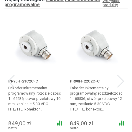
Wszystkie
programowalne
produkty
PR90H-21C2C-C
PR90H-22C2C-C
Enkoder inkrementalny
Enkoder inkrementalny
programowalny, rozdzielczość
programowalny, rozdzielczość
1 - 65536, otwór przelotowy 10
1 - 65536, otwór przelotowy 12
mm, zasilanie 5-30 VDC
mm, zasilanie 5-30 VDC
HTL/TTL, konektor...
HTL/TTL, konektor...
849,00 zł
849,00 zł
netto
netto