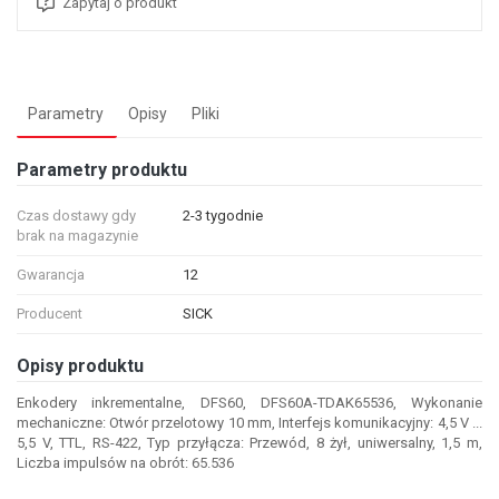
Zapytaj o produkt
Parametry
Opisy
Pliki
Parametry produktu
Czas dostawy gdy
2-3 tygodnie
brak na magazynie
Gwarancja
12
Producent
SICK
Opisy produktu
Enkodery inkrementalne, DFS60, DFS60A-TDAK65536, Wykonanie
mechaniczne: Otwór przelotowy 10 mm, Interfejs komunikacyjny: 4,5 V ...
5,5 V, TTL, RS-422, Typ przyłącza: Przewód, 8 żył, uniwersalny, 1,5 m,
Liczba impulsów na obrót: 65.536