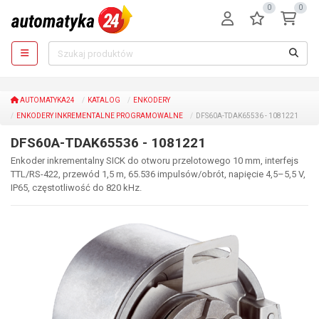
0
0
AUTOMATYKA24
KATALOG
ENKODERY
ENKODERY INKREMENTALNE PROGRAMOWALNE
DFS60A-TDAK65536 - 1081221
DFS60A-TDAK65536 - 1081221
Enkoder inkrementalny SICK do otworu przelotowego 10 mm, interfejs
TTL/RS-422, przewód 1,5 m, 65.536 impulsów/obrót, napięcie 4,5–5,5 V,
IP65, częstotliwość do 820 kHz.