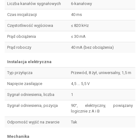
Liczba kanałów sygnałowych
6-kanałowy
Czas inicjalizacji
40 ms
Częstotliwość wyjściowa
≤ 820 kHz
Prąd obciążenia
≤ 30 mA
Prąd roboczy
40 mA (bez obciążenia)
Instalacja elektryczna
Typ przyłącza
Przewód, 8 żył, uniwersalny, 1,5 m
Napięcie zasilające
4,5 ... 5,5 V
Sygnał odniesienia, liczba
1
Sygnał odniesienia, pozycja
90°, elektryczny, powiązany
logicznie z A i B
Odporność wyjść na zwarcie
Tak
Mechanika