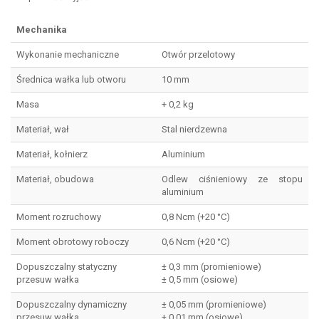
Mechanika
Wykonanie mechaniczne
Otwór przelotowy
Średnica wałka lub otworu
10 mm
Masa
+ 0,2 kg
Materiał, wał
Stal nierdzewna
Materiał, kołnierz
Aluminium
Materiał, obudowa
Odlew ciśnieniowy ze stopu
aluminium
Moment rozruchowy
0,8 Ncm (+20 °C)
Moment obrotowy roboczy
0,6 Ncm (+20 °C)
Dopuszczalny statyczny
± 0,3 mm (promieniowe)
przesuw wałka
± 0,5 mm (osiowe)
Dopuszczalny dynamiczny
± 0,05 mm (promieniowe)
przesuw wałka
± 0,01 mm (osiowe)