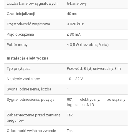
Liczba kanałów sygnałowych
6-kanałowy
Czas inicjalizacji
40 ms
Częstotliwość wyjściowa
≤ 820 kHz
Prąd obciążenia
≤ 30 mA
Pobór mocy
≤ 0,5 W (bez obciążenia)
Instalacja elektryczna
Typ przyłącza
Przewód, 8 żył, uniwersalny, 3 m
Napięcie zasilające
10 ... 32 V
Sygnał odniesienia, liczba
1
Sygnał odniesienia, pozycja
90°, elektryczny, powiązany
logicznie z A i B
Zabezpieczenie przed zamianą
Tak
biegunów
Odporność wyjść na zwarcie
Tak