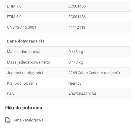
ETIM 7.0
EC001486
ETIM 8.0
EC001486
UNSPSC 16.0901
41112113
Dane dotyczące cła
Masa jednostkowa
0.443 kg
Masa jednostkowa netto
0.443 kg
Jednostka objętości
2268 Cubic Centimetres (cm³)
Kraj pochodzenia
Niemcy
EAN
4047084470264
Pliki do pobrania
Karta katalogowa