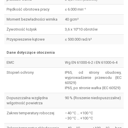
Prędkość obrotowa pracy
≤ 6.000 min⁻¹
Moment bezwładności wirnika
40 gcm²
Żywotność łożysk
3,6 x 10^10 obrotów
Przyspieszenie kątowe
≤ 500.000 rad/s²
Dane dotyczące otoczenia
EMC
Wg EN 61000-6-2 i EN 61000-6-4
Stopień ochrony
IP65, od strony obudowy,
wyprowadzenie przewodu (IEC
60529)
IP65, po stronie wałka (IEC 60529)
Dopuszczalna względna
90 % (Roszenie niedopuszczalne)
wilgotność powietrza
Zakres temperatury roboczej
–40 °C ... +100 °C
–30 °C ... +100 °C