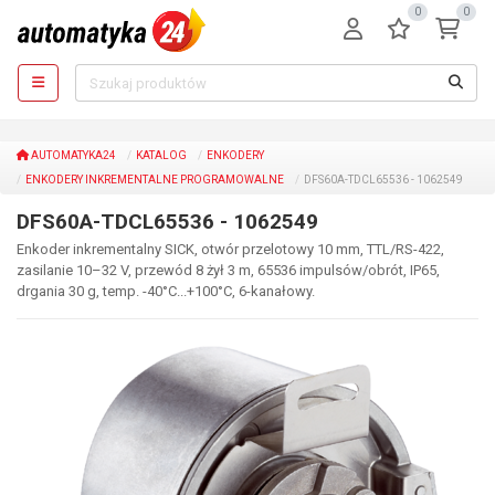
0
0
AUTOMATYKA24
KATALOG
ENKODERY
ENKODERY INKREMENTALNE PROGRAMOWALNE
DFS60A-TDCL65536 - 1062549
DFS60A-TDCL65536 - 1062549
Enkoder inkrementalny SICK, otwór przelotowy 10 mm, TTL/RS-422,
zasilanie 10–32 V, przewód 8 żył 3 m, 65536 impulsów/obrót, IP65,
drgania 30 g, temp. -40°C...+100°C, 6-kanałowy.