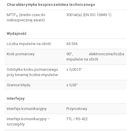
Charakterystyka bezpieczeństwa technicznego
MTTF
(średni czas do
300 lat(a) (EN ISO 13849-1)
D
niebezpiecznej awarii)
Wydajność
Liczba impulsów na obrót
65.536
Krok pomiarowy
90°, elektronicznie/liczba
impulsów na obrót
Odchyłka kroku pomiarowego
± 0,0015°
przy binarnej liczbie impulsów
Granice błędu
± 0,03°
Interfejsy
Interfejs komunikacyjny
Przyrostowy
Interfejs komunikacyjny –
TTL / RS-422
szczegóły