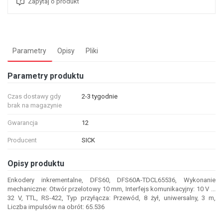
Zapytaj o produkt
Parametry
Opisy
Pliki
Parametry produktu
Czas dostawy gdy
2-3 tygodnie
brak na magazynie
Gwarancja
12
Producent
SICK
Opisy produktu
Enkodery inkrementalne, DFS60, DFS60A-TDCL65536, Wykonanie
mechaniczne: Otwór przelotowy 10 mm, Interfejs komunikacyjny: 10 V ...
32 V, TTL, RS-422, Typ przyłącza: Przewód, 8 żył, uniwersalny, 3 m,
Liczba impulsów na obrót: 65.536