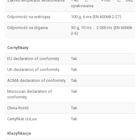
Zakres temperatur składowania
–40 °C ... +100 °C, bez
opakowania
Odporność na wstrząsy
100 g, 6 ms (EN 60068-2-27)
Odporność na drgania
30 g, 10 Hz ... 2.000 Hz (EN 60068-
2-6)
Certyfikaty
EU declaration of conformity
Tak
UK declaration of conformity
Tak
ACMA declaration of conformity
Tak
Moroccan declaration of
Tak
conformity
China-RoHS
Tak
Certyfikat cULus
Tak
Klasyfikacje