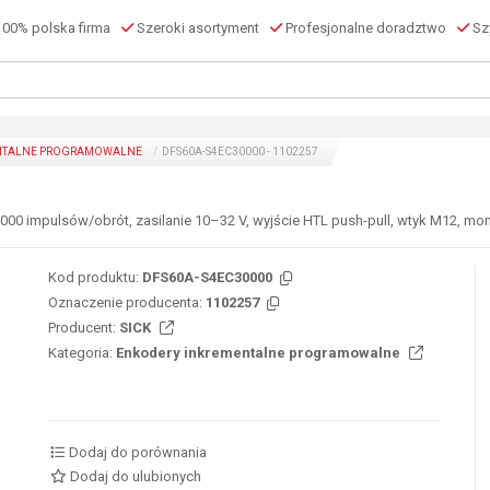
00% polska firma
Szeroki asortyment
Profesjonalne doradztwo
Szy
NTALNE PROGRAMOWALNE
DFS60A-S4EC30000 - 1102257
.000 impulsów/obrót, zasilanie 10–32 V, wyjście HTL push-pull, wtyk M12, mom
Kod produktu:
DFS60A-S4EC30000
Oznaczenie producenta:
1102257
Producent:
SICK
Kategoria:
Enkodery inkrementalne programowalne
Dodaj do porównania
Dodaj do ulubionych