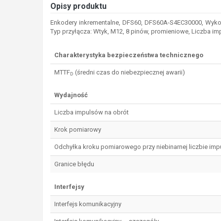
Opisy produktu
Enkodery inkrementalne, DFS60, DFS60A-S4EC30000, Wykona
Typ przyłącza: Wtyk, M12, 8 pinów, promieniowe, Liczba im
Charakterystyka bezpieczeństwa technicznego
MTTF
(średni czas do niebezpiecznej awarii)
D
Wydajność
Liczba impulsów na obrót
Krok pomiarowy
Odchyłka kroku pomiarowego przy niebinarnej liczbie im
Granice błędu
Interfejsy
Interfejs komunikacyjny