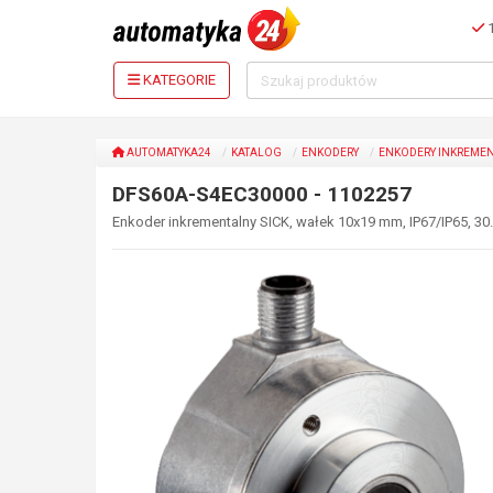
1
KATEGORIE
AUTOMATYKA24
KATALOG
ENKODERY
ENKODERY INKREME
DFS60A-S4EC30000 - 1102257
Enkoder inkrementalny SICK, wałek 10x19 mm, IP67/IP65, 30