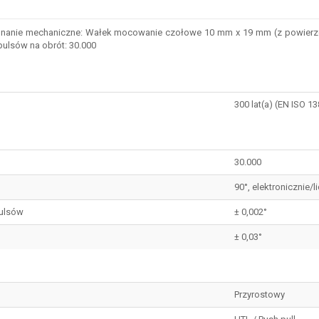
nie mechaniczne: Wałek mocowanie czołowe 10 mm x 19 mm (z powierzchnią),
pulsów na obrót: 30.000
300 lat(a) (EN ISO 1
30.000
90°, elektronicznie/
pulsów
± 0,002°
± 0,03°
Przyrostowy