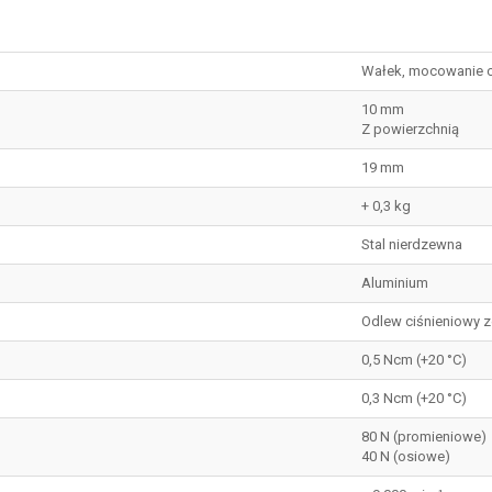
Wałek, mocowanie 
10 mm
Z powierzchnią
19 mm
+ 0,3 kg
Stal nierdzewna
Aluminium
Odlew ciśnieniowy z
0,5 Ncm (+20 °C)
0,3 Ncm (+20 °C)
80 N (promieniowe)
40 N (osiowe)