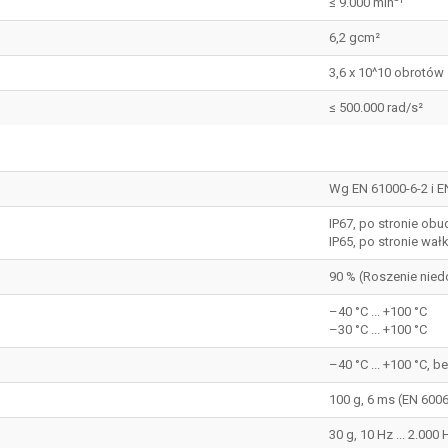
≤ 9.000 min⁻¹
6,2 gcm²
3,6 x 10^10 obrotów
≤ 500.000 rad/s²
Wg EN 61000-6-2 i E
IP67, po stronie obu
IP65, po stronie wał
90 % (Roszenie nie
–40 °C ... +100 °C
–30 °C ... +100 °C
–40 °C ... +100 °C, 
100 g, 6 ms (EN 600
30 g, 10 Hz ... 2.000