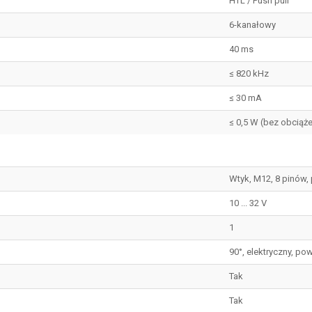
HTL / Push pull
6-kanałowy
40 ms
≤ 820 kHz
≤ 30 mA
≤ 0,5 W (bez obciąże
Wtyk, M12, 8 pinów,
10 ... 32 V
1
90°, elektryczny, pow
Tak
Tak