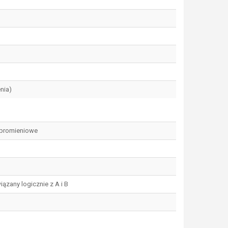
nia)
 promieniowe
iązany logicznie z A i B