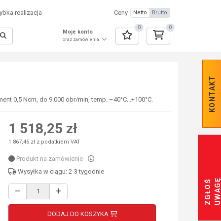
bka realizacja
Ceny
Netto
Brutto
0
0
Moje konto
oraz zamówienia
KONTAKT
ent 0,5 Ncm, do 9.000 obr/min, temp. –40°C...+100°C.
1 518,25 zł
1 867,45 zł z podatkiem VAT
Produkt na zamówienie
Wysyłka w ciągu: 2-3 tygodnie
Z
G
Ł
O
Ś
U
W
A
G
DODAJ DO KOSZYKA