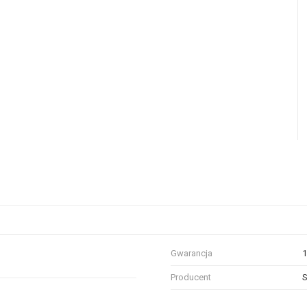
Gwarancja
1
Producent
S