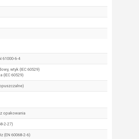
N 61000-6-4
dowy, wtyk (IEC 60529)
ka (IEC 60529)
dopuszczalne)
bez opakowania
68-2-27)
 Hz (EN 60068-2-6)