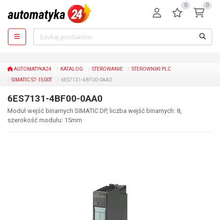
0
0
AUTOMATYKA24
KATALOG
STEROWANIE
STEROWNIKI PLC
SIMATIC S7-1500T
6ES7131-4BF00-0AA0
6ES7131-4BF00-0AA0
Moduł wejść binarnych SIMATIC DP, liczba wejść binarnych: 8,
szerokość modułu: 15mm