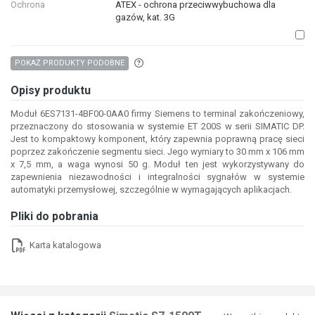
Ochrona
ATEX - ochrona przeciwwybuchowa dla
gazów, kat. 3G
Aby wyszukać produkty o podobnych właśc
POKAŻ PRODUKTY PODOBNE
Opisy produktu
Moduł 6ES7131-4BF00-0AA0 firmy Siemens to terminal zakończeniowy,
przeznaczony do stosowania w systemie ET 200S w serii SIMATIC DP.
Jest to kompaktowy komponent, który zapewnia poprawną pracę sieci
poprzez zakończenie segmentu sieci. Jego wymiary to 30 mm x 106 mm
x 7,5 mm, a waga wynosi 50 g. Moduł ten jest wykorzystywany do
zapewnienia niezawodności i integralności sygnałów w systemie
automatyki przemysłowej, szczególnie w wymagających aplikacjach.
Pliki do pobrania
Karta katalogowa