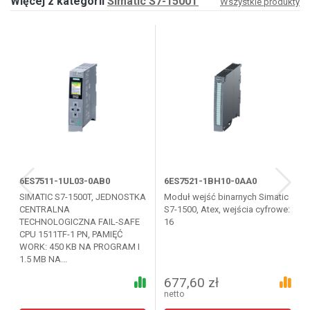
Więcej z kategorii
Simatic S7-1500T
Wszystkie produkty
6ES7511-1UL03-0AB0
6ES7521-1BH10-0AA0
SIMATIC S7-1500T, JEDNOSTKA
Moduł wejść binarnych Simatic
CENTRALNA
S7-1500, Atex, wejścia cyfrowe:
TECHNOLOGICZNA FAIL-SAFE
16
CPU 1511TF-1 PN, PAMIĘĆ
WORK: 450 KB NA PROGRAM I
1.5 MB NA...
677,60 zł
netto