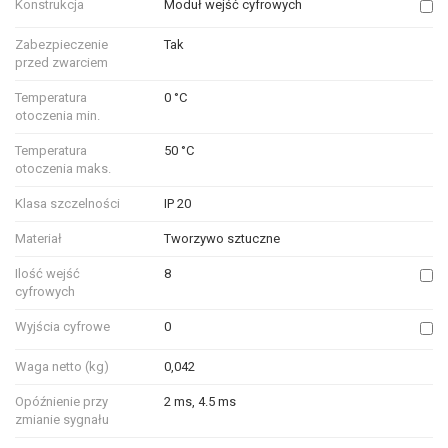
Konstrukcja
Moduł wejść cyfrowych
Zabezpieczenie
Tak
przed zwarciem
Temperatura
0 °C
otoczenia min.
Temperatura
50 °C
otoczenia maks.
Klasa szczelności
IP 20
Materiał
Tworzywo sztuczne
Ilość wejść
8
cyfrowych
Wyjścia cyfrowe
0
Waga netto (kg)
0,042
Opóźnienie przy
2 ms, 4.5 ms
zmianie sygnału